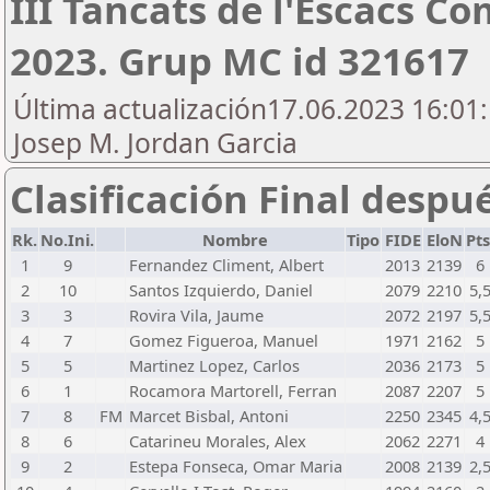
III Tancats de l'Escacs C
2023. Grup MC id 321617
Última actualización17.06.2023 16:01:
Josep M. Jordan Garcia
Clasificación Final despu
Rk.
No.Ini.
Nombre
Tipo
FIDE
EloN
Pts
1
9
Fernandez Climent, Albert
2013
2139
6
2
10
Santos Izquierdo, Daniel
2079
2210
5,
3
3
Rovira Vila, Jaume
2072
2197
5,
4
7
Gomez Figueroa, Manuel
1971
2162
5
5
5
Martinez Lopez, Carlos
2036
2173
5
6
1
Rocamora Martorell, Ferran
2087
2207
5
7
8
FM
Marcet Bisbal, Antoni
2250
2345
4,
8
6
Catarineu Morales, Alex
2062
2271
4
9
2
Estepa Fonseca, Omar Maria
2008
2139
2,