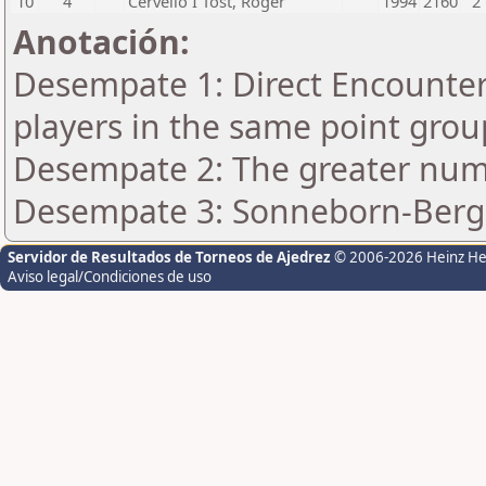
10
4
Cervello I Tost, Roger
1994
2160
2
Anotación:
Desempate 1: Direct Encounter 
players in the same point grou
Desempate 2: The greater numbe
Desempate 3: Sonneborn-Berge
Servidor de Resultados de Torneos de Ajedrez
© 2006-2026 Heinz H
Aviso legal/Condiciones de uso