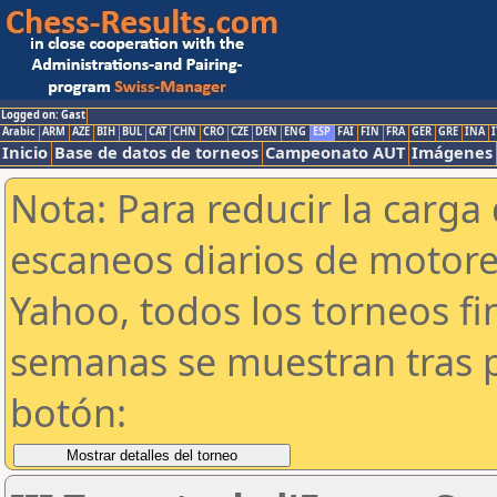
Logged on: Gast
Arabic
ARM
AZE
BIH
BUL
CAT
CHN
CRO
CZE
DEN
ENG
ESP
FAI
FIN
FRA
GER
GRE
INA
I
Inicio
Base de datos de torneos
Campeonato AUT
Imágenes
Nota: Para reducir la carga 
escaneos diarios de motor
Yahoo, todos los torneos f
semanas se muestran tras p
botón: