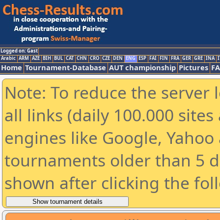
Logged on: Gast
Arabic
ARM
AZE
BIH
BUL
CAT
CHN
CRO
CZE
DEN
ENG
ESP
FAI
FIN
FRA
GER
GRE
INA
I
Home
Tournament-Database
AUT championship
Pictures
F
Note: To reduce the server 
all links (daily 100.000 sit
engines like Google, Yahoo a
tournaments older than 5 d
shown after clicking the fol