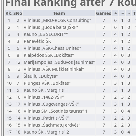
Final Ranking after 7 Ro
Rk.
SNo
Team
Games
+
=
-
T
1
2
Vilniaus „MRU-ROSK Consulting“
7
6
1
0
2
1
Vilniaus „Juoda balta JŠRF“
7
6
1
0
3
4
Kauno „ES SECURITY“
7
4
1
2
4
3
Panevėžio ŠK
7
4
1
2
5
6
Vilniaus „VŠK-Chess United“
7
4
1
2
6
8
Klaipėdos ŠSK „Bokštas“
7
4
0
3
7
12
Marijampolės „Sūduvos jaunimas“
7
4
0
3
8
13
Vilniaus „VŠK Muškietininkai“
7
4
0
3
9
9
Šiaulių „Dubysa“
7
4
0
3
10
7
Plungės VŠK „Bokštas“
7
3
1
3
11
5
Kauno ŠK „Margiris“ 1
7
3
1
3
12
10
Vilniaus „1482-VŠK“
7
2
3
2
13
17
Vilniaus „Cugcvangas-VŠK“
7
3
1
3
14
16
Vilniaus SM „Sostinės tauras“ 1
7
3
0
4
15
14
Vilniaus „Patirtis-VŠK“
7
2
2
3
16
15
Vilniaus „Šachmatų erdvės“
7
2
2
3
17
18
Kauno ŠK „Margiris“ 2
7
3
0
4