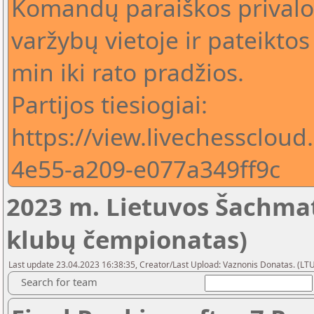
Komandų paraiškos privalo 
varžybų vietoje ir pateiktos 
min iki rato pradžios.
Partijos tiesiogiai:
https://view.livechessclou
4e55-a209-e077a349ff9c
2023 m. Lietuvos Šachma
klubų čempionatas)
Last update 23.04.2023 16:38:35, Creator/Last Upload: Vaznonis Donatas. (LT
Search for team