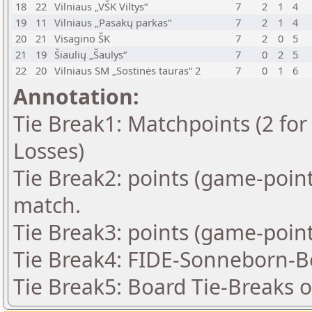
18
22
Vilniaus „VŠK Viltys“
7
2
1
4
19
11
Vilniaus „Pasakų parkas“
7
2
1
4
20
21
Visagino ŠK
7
2
0
5
21
19
Šiaulių „Šaulys“
7
0
2
5
22
20
Vilniaus SM „Sostinės tauras“ 2
7
0
1
6
Annotation:
Tie Break1: Matchpoints (2 for 
Losses)
Tie Break2: points (game-point
match.
Tie Break3: points (game-point
Tie Break4: FIDE-Sonneborn-B
Tie Break5: Board Tie-Breaks 