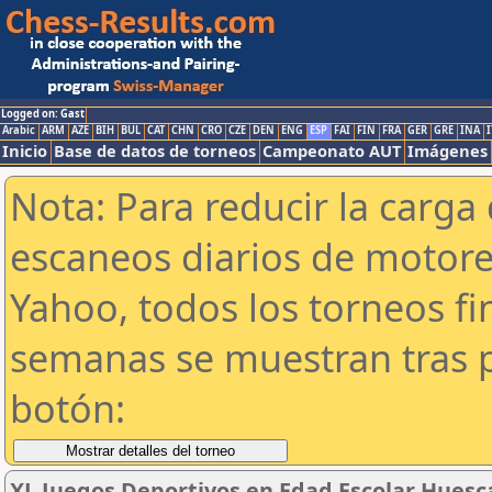
Logged on: Gast
Arabic
ARM
AZE
BIH
BUL
CAT
CHN
CRO
CZE
DEN
ENG
ESP
FAI
FIN
FRA
GER
GRE
INA
I
Inicio
Base de datos de torneos
Campeonato AUT
Imágenes
Nota: Para reducir la carga 
escaneos diarios de motor
Yahoo, todos los torneos f
semanas se muestran tras p
botón:
XL Juegos Deportivos en Edad Escolar Huesc