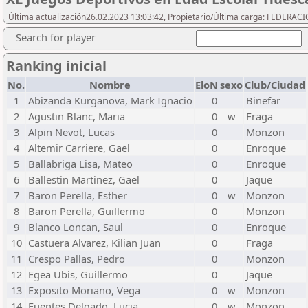
Última actualización26.02.2023 13:03:42, Propietario/Última carga: FEDER
Search for player
Ranking inicial
No.
Nombre
EloN
sexo
Club/Ciudad
1
Abizanda Kurganova, Mark Ignacio
0
Binefar
2
Agustin Blanc, Maria
0
w
Fraga
3
Alpin Nevot, Lucas
0
Monzon
4
Altemir Carriere, Gael
0
Enroque
5
Ballabriga Lisa, Mateo
0
Enroque
6
Ballestin Martinez, Gael
0
Jaque
7
Baron Perella, Esther
0
w
Monzon
8
Baron Perella, Guillermo
0
Monzon
9
Blanco Loncan, Saul
0
Enroque
10
Castuera Alvarez, Kilian Juan
0
Fraga
11
Crespo Pallas, Pedro
0
Monzon
12
Egea Ubis, Guillermo
0
Jaque
13
Exposito Moriano, Vega
0
w
Monzon
14
Fuentes Delgado, Lucia
0
w
Monzon