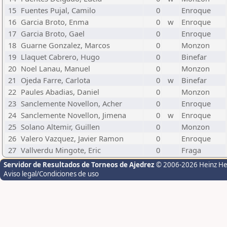
15
Fuentes Pujal, Camilo
0
Enroque
16
Garcia Broto, Enma
0
w
Enroque
17
Garcia Broto, Gael
0
Enroque
18
Guarne Gonzalez, Marcos
0
Monzon
19
Llaquet Cabrero, Hugo
0
Binefar
20
Noel Lanau, Manuel
0
Monzon
21
Ojeda Farre, Carlota
0
w
Binefar
22
Paules Abadias, Daniel
0
Monzon
23
Sanclemente Novellon, Acher
0
Enroque
24
Sanclemente Novellon, Jimena
0
w
Enroque
25
Solano Altemir, Guillen
0
Monzon
26
Valero Vazquez, Javier Ramon
0
Enroque
27
Vallverdu Mingote, Eric
0
Fraga
Servidor de Resultados de Torneos de Ajedrez
© 2006-2026 Heinz H
Aviso legal/Condiciones de uso