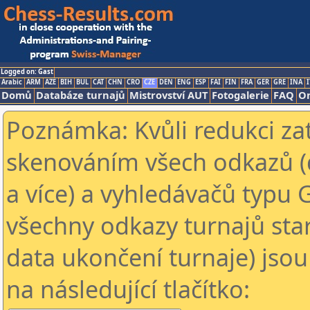
Logged on: Gast
Arabic
ARM
AZE
BIH
BUL
CAT
CHN
CRO
CZE
DEN
ENG
ESP
FAI
FIN
FRA
GER
GRE
INA
I
Domů
Databáze turnajů
Mistrovství AUT
Fotogalerie
FAQ
On
Poznámka: Kvůli redukci za
skenováním všech odkazů (
a více) a vyhledávačů typu 
všechny odkazy turnajů star
data ukončení turnaje) jsou
na následující tlačítko: