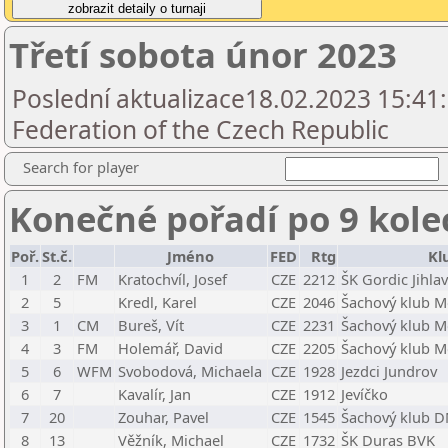
Třetí sobota únor 2023
Poslední aktualizace18.02.2023 15:41
Federation of the Czech Republic
Search for player
Konečné pořadí po 9 kole
Poř.
St.č.
Jméno
FED
Rtg
Kl
1
2
FM
Kratochvíl, Josef
CZE
2212
ŠK Gordic Jihla
2
5
Kredl, Karel
CZE
2046
Šachový klub M
3
1
CM
Bureš, Vít
CZE
2231
Šachový klub M
4
3
FM
Holemář, David
CZE
2205
Šachový klub M
5
6
WFM
Svobodová, Michaela
CZE
1928
Jezdci Jundrov
6
7
Kavalír, Jan
CZE
1912
Jevíčko
7
20
Zouhar, Pavel
CZE
1545
Šachový klub D
8
13
Věžník, Michael
CZE
1732
ŠK Duras BVK