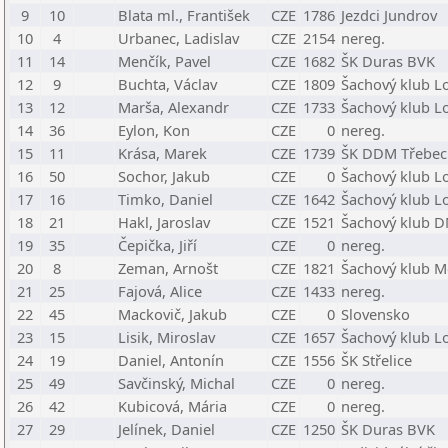
9
10
Blata ml., František
CZE
1786
Jezdci Jundrov
10
4
Urbanec, Ladislav
CZE
2154
nereg.
11
14
Menčík, Pavel
CZE
1682
ŠK Duras BVK
12
9
Buchta, Václav
CZE
1809
Šachový klub Lo
13
12
Marša, Alexandr
CZE
1733
Šachový klub Lo
14
36
Eylon, Kon
CZE
0
nereg.
15
11
Krása, Marek
CZE
1739
ŠK DDM Třebec
16
50
Sochor, Jakub
CZE
0
Šachový klub Lo
17
16
Timko, Daniel
CZE
1642
Šachový klub Lo
18
21
Hakl, Jaroslav
CZE
1521
Šachový klub D
19
35
Čepička, Jiří
CZE
0
nereg.
20
8
Zeman, Arnošt
CZE
1821
Šachový klub M
21
25
Fajová, Alice
CZE
1433
nereg.
22
45
Mackovič, Jakub
CZE
0
Slovensko
23
15
Lisik, Miroslav
CZE
1657
Šachový klub Lo
24
19
Daniel, Antonín
CZE
1556
ŠK Střelice
25
49
Savčinský, Michal
CZE
0
nereg.
26
42
Kubicová, Mária
CZE
0
nereg.
27
29
Jelínek, Daniel
CZE
1250
ŠK Duras BVK