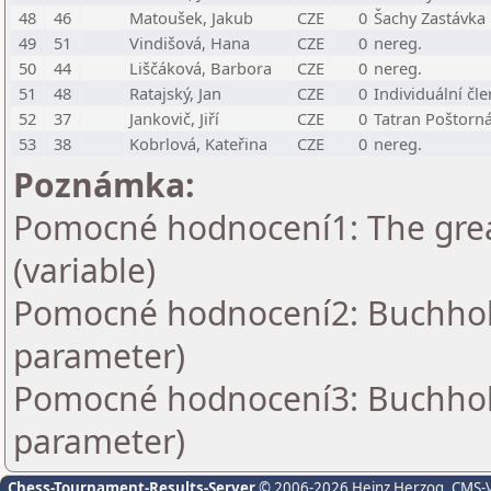
48
46
Matoušek, Jakub
CZE
0
Šachy Zastávka
49
51
Vindišová, Hana
CZE
0
nereg.
50
44
Liščáková, Barbora
CZE
0
nereg.
51
48
Ratajský, Jan
CZE
0
Individuální čle
52
37
Jankovič, Jiří
CZE
0
Tatran Poštorn
53
38
Kobrlová, Kateřina
CZE
0
nereg.
Poznámka:
Pomocné hodnocení1: The grea
(variable)
Pomocné hodnocení2: Buchholz 
parameter)
Pomocné hodnocení3: Buchholz 
parameter)
Chess-Tournament-Results-Server
© 2006-2026 Heinz Herzog
, CMS-