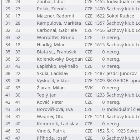
28
24
Zouhar, Libor
CZE
1455
Individuální čle
29
27
Polák, Zdeněk
CZE
1400
Šachový klub Lo
30
17
Matzner, Radomil
CZE
1622
Sokol Rudice
31
28
Rampulová, Markéta
CZE
1357
Šachový klub Lo
32
23
Carbonai, Gabriele
CZE
1456
Šachový klub Lo
33
52
Wörgötter, Bruno
CZE
0
nereg.
34
18
Hladký, Milan
CZE
1615
Šachový klub Lo
35
33
Blata st., František
CZE
0
nereg.
36
39
Kolendovsky, Bogdan
CZE
0
nereg.
37
43
Lapishko, Mykhailo
CZE
0
nereg.
38
22
Skula, Ladislav
CZE
1487
Jezdci Jundrov
39
26
Vyskočil, Viktor
CZE
1409
ŠK GARDE Lipo
40
53
Žiaran, Milan
SVK
0
nereg.
41
30
Teplý, Jan
CZE
1233
Šachový klub Lo
42
41
Kováč, Peter
CZE
0
nereg.
43
34
Borovičková, Eva
CZE
0
Individuální čle
44
31
Wagner, Oto
CZE
1211
Šachový klub Lo
45
40
Komorník, Ladislav
CZE
0
nereg
46
32
Vindiš, Patrik
CZE
1152
Š.K. 1923 Sokol
47
47
Příhoda, Josef
CZE
0
Šachový klub M