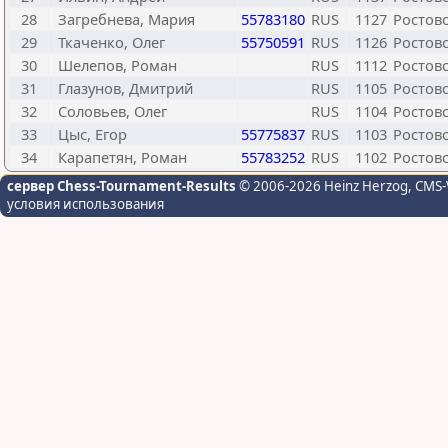
28
Загребнева, Мария
55783180
RUS
1127
Ростовс
29
Ткаченко, Олег
55750591
RUS
1126
Ростовс
30
Шелепов, Роман
RUS
1112
Ростовс
31
Глазунов, Дмитрий
RUS
1105
Ростовс
32
Соловьев, Олег
RUS
1104
Ростовс
33
Цыс, Егор
55775837
RUS
1103
Ростовс
34
Карапетян, Роман
55783252
RUS
1102
Ростовс
сервер Chess-Tournament-Results
© 2006-2026 Heinz Herzog
, CMS-
условия использования