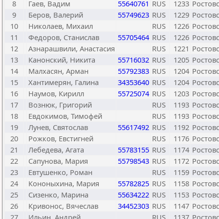
8
Гаев, Вадим
55640761
RUS
1233
Ростовс
9
Беров, Валерий
55749623
RUS
1229
Ростовс
10
Николаев, Михаил
RUS
1226
Ростовс
11
Федоров, Станислав
55705464
RUS
1226
Ростовс
12
Азнарашвили, Анастасия
RUS
1221
Ростовс
13
Канонский, Никита
55716032
RUS
1205
Ростовс
14
Малхасян, Арман
55792383
RUS
1204
Ростовс
15
Хантимерян, Галина
34353640
RUS
1204
Ростовс
16
Наумов, Кирилл
55725074
RUS
1203
Ростовс
17
Вознюк, Григорий
RUS
1193
Ростовс
18
Евдокимов, Тимофей
RUS
1193
Ростовс
19
Лунев, Святослав
55617492
RUS
1192
Ростовс
20
Рожков, Евстигней
RUS
1176
Ростовс
21
Лебедева, Агата
55783155
RUS
1174
Ростовс
22
Сапунова, Мария
55798543
RUS
1172
Ростовс
23
Евтушенко, Роман
RUS
1159
Ростовс
24
Кононыхина, Мария
55782825
RUS
1158
Ростовс
25
Сизенко, Марина
55634222
RUS
1153
Ростовс
26
Кривонос, Вячеслав
34452303
RUS
1147
Ростовс
27
Ильин, Андрей
RUS
1137
Ростовс