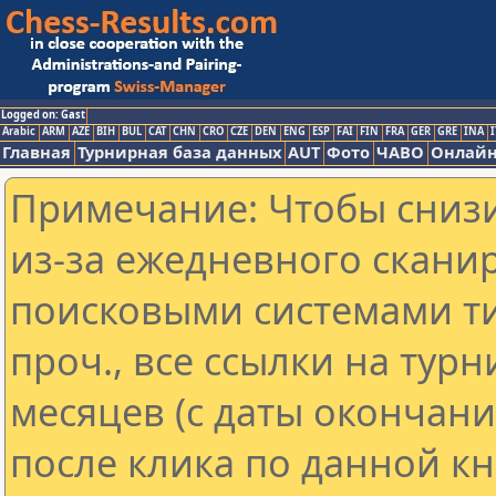
Logged on: Gast
Arabic
ARM
AZE
BIH
BUL
CAT
CHN
CRO
CZE
DEN
ENG
ESP
FAI
FIN
FRA
GER
GRE
INA
I
Главная
Турнирная база данных
AUT
Фото
ЧАВО
Онлайн
Примечание: Чтобы снизи
из-за ежедневного скани
поисковыми системами ти
проч., все ссылки на тур
месяцев (с даты окончан
после клика по данной кн