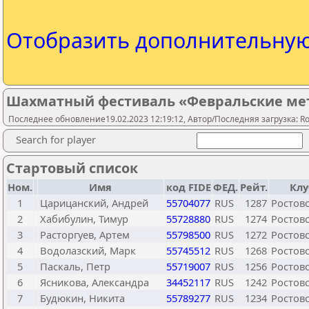
Отобразить дополнительну
Шахматный фестиваль «Февральские мете
Последнее обновление19.02.2023 12:19:12, Автор/Последняя загрузка: Ros
Search for player
Стартовый список
Ном.
Имя
код FIDE
ФЕД.
Рейт.
Клу
1
Царицанский, Андрей
55704077
RUS
1287
Ростовс
2
Хабибулин, Тимур
55728880
RUS
1274
Ростовс
3
Расторгуев, Артем
55798500
RUS
1272
Ростовс
4
Водолазский, Марк
55745512
RUS
1268
Ростовс
5
Паскаль, Петр
55719007
RUS
1256
Ростовс
6
Ясникова, Александра
34452117
RUS
1242
Ростовс
7
Будюкин, Никита
55789277
RUS
1234
Ростовс