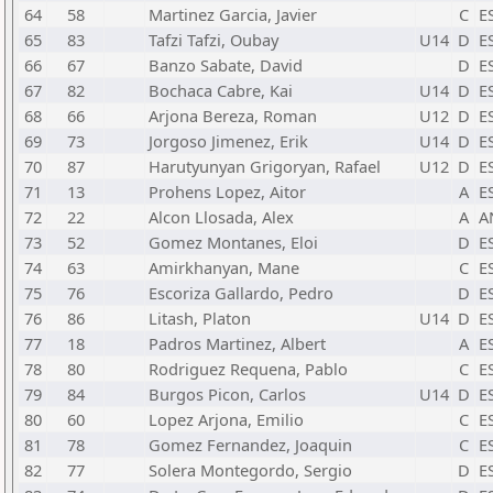
64
58
Martinez Garcia, Javier
C
E
65
83
Tafzi Tafzi, Oubay
U14
D
E
66
67
Banzo Sabate, David
D
E
67
82
Bochaca Cabre, Kai
U14
D
E
68
66
Arjona Bereza, Roman
U12
D
E
69
73
Jorgoso Jimenez, Erik
U14
D
E
70
87
Harutyunyan Grigoryan, Rafael
U12
D
E
71
13
Prohens Lopez, Aitor
A
E
72
22
Alcon Llosada, Alex
A
A
73
52
Gomez Montanes, Eloi
D
E
74
63
Amirkhanyan, Mane
C
E
75
76
Escoriza Gallardo, Pedro
D
E
76
86
Litash, Platon
U14
D
E
77
18
Padros Martinez, Albert
A
E
78
80
Rodriguez Requena, Pablo
C
E
79
84
Burgos Picon, Carlos
U14
D
E
80
60
Lopez Arjona, Emilio
C
E
81
78
Gomez Fernandez, Joaquin
C
E
82
77
Solera Montegordo, Sergio
D
E