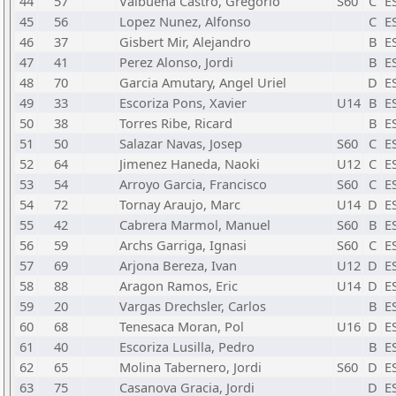
44
57
Valbuena Castro, Gregorio
S60
C
E
45
56
Lopez Nunez, Alfonso
C
E
46
37
Gisbert Mir, Alejandro
B
E
47
41
Perez Alonso, Jordi
B
E
48
70
Garcia Amutary, Angel Uriel
D
E
49
33
Escoriza Pons, Xavier
U14
B
E
50
38
Torres Ribe, Ricard
B
E
51
50
Salazar Navas, Josep
S60
C
E
52
64
Jimenez Haneda, Naoki
U12
C
E
53
54
Arroyo Garcia, Francisco
S60
C
E
54
72
Tornay Araujo, Marc
U14
D
E
55
42
Cabrera Marmol, Manuel
S60
B
E
56
59
Archs Garriga, Ignasi
S60
C
E
57
69
Arjona Bereza, Ivan
U12
D
E
58
88
Aragon Ramos, Eric
U14
D
E
59
20
Vargas Drechsler, Carlos
B
E
60
68
Tenesaca Moran, Pol
U16
D
E
61
40
Escoriza Lusilla, Pedro
B
E
62
65
Molina Tabernero, Jordi
S60
D
E
63
75
Casanova Gracia, Jordi
D
E