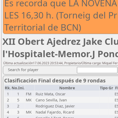
Es recorda que LA NOVE
LES 16,30 h. (Torneig del Pr
Territorial de BCN)
XII Obert Ajedrez Jake Cl
l'Hospitalet-Memor.J Pon
Última actualización17.06.2023 20:53:44, Propietario/Última carga: Miquel F
Search for player
Clasificación Final después de 9 rondas
Rk.
No.Ini.
Nombre
Tipo
Gr
F
1
1
FM
Ruiz Mata, Oscar
E
2
5
MK
Cano Sevilla, Ivan
E
3
2
Rodriguez Diaz, Javier
E
4
3
MK
Nadal Fajardo, Ricard
E