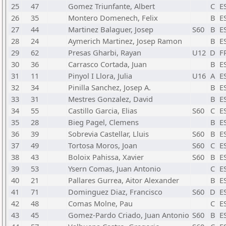
25
47
Gomez Triunfante, Albert
C
E
26
35
Montero Domenech, Felix
B
E
27
44
Martinez Balaguer, Josep
S60
B
E
28
24
Aymerich Martinez, Josep Ramon
B
E
29
62
Presas Gharbi, Rayan
U12
D
F
30
36
Carrasco Cortada, Juan
B
E
31
11
Pinyol I Llora, Julia
U16
A
E
32
34
Pinilla Sanchez, Josep A.
B
E
33
31
Mestres Gonzalez, David
B
E
34
55
Castillo Garcia, Elias
S60
C
E
35
28
Bieg Pagel, Clemens
B
E
36
39
Sobrevia Castellar, Lluis
S60
B
E
37
49
Tortosa Moros, Joan
S60
C
E
38
43
Boloix Pahissa, Xavier
S60
B
E
39
53
Ysern Comas, Juan Antonio
C
E
40
21
Pallares Gurrea, Aitor Alexander
B
E
41
71
Dominguez Diaz, Francisco
S60
D
E
42
48
Comas Molne, Pau
C
E
43
45
Gomez-Pardo Criado, Juan Antonio
S60
B
E