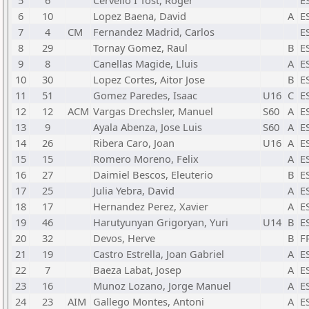
5
6
Cervello I Tost, Roger
E
6
10
Lopez Baena, David
A
E
7
4
CM
Fernandez Madrid, Carlos
E
8
29
Tornay Gomez, Raul
B
E
9
8
Canellas Magide, Lluis
A
E
10
30
Lopez Cortes, Aitor Jose
B
E
11
51
Gomez Paredes, Isaac
U16
C
E
12
12
ACM
Vargas Drechsler, Manuel
S60
A
E
13
9
Ayala Abenza, Jose Luis
S60
A
E
14
26
Ribera Caro, Joan
U16
A
E
15
15
Romero Moreno, Felix
A
E
16
27
Daimiel Bescos, Eleuterio
B
E
17
25
Julia Yebra, David
A
E
18
17
Hernandez Perez, Xavier
A
E
19
46
Harutyunyan Grigoryan, Yuri
U14
B
E
20
32
Devos, Herve
B
F
21
19
Castro Estrella, Joan Gabriel
A
E
22
7
Baeza Labat, Josep
A
E
23
16
Munoz Lozano, Jorge Manuel
A
E
24
23
AIM
Gallego Montes, Antoni
A
E