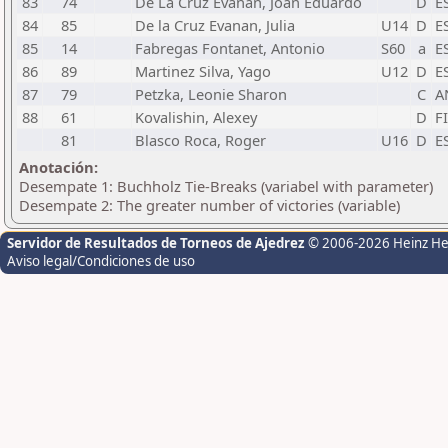
83
74
De La Cruz Evanan, Joan Eduardo
D
E
84
85
De la Cruz Evanan, Julia
U14
D
E
85
14
Fabregas Fontanet, Antonio
S60
a
E
86
89
Martinez Silva, Yago
U12
D
E
87
79
Petzka, Leonie Sharon
C
A
88
61
Kovalishin, Alexey
D
F
81
Blasco Roca, Roger
U16
D
E
Anotación:
Desempate 1: Buchholz Tie-Breaks (variabel with parameter)
Desempate 2: The greater number of victories (variable)
Servidor de Resultados de Torneos de Ajedrez
© 2006-2026 Heinz H
Aviso legal/Condiciones de uso