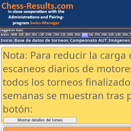
Logged on: Gast
Arabic
ARM
AZE
BIH
BUL
CAT
CHN
CRO
CZE
DEN
ENG
ESP
FAI
FIN
FRA
GER
GRE
INA
I
Inicio
Base de datos de torneos
Campeonato AUT
Imágenes
Nota: Para reducir la carga 
escaneos diarios de motor
todos los torneos finalizad
semanas se muestran tras p
botón: