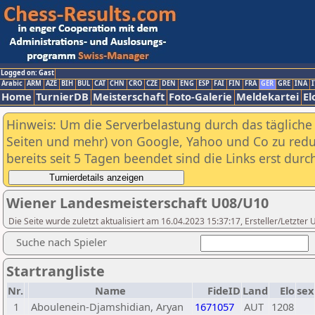
Logged on: Gast
Arabic
ARM
AZE
BIH
BUL
CAT
CHN
CRO
CZE
DEN
ENG
ESP
FAI
FIN
FRA
GER
GRE
INA
I
Home
TurnierDB
Meisterschaft
Foto-Galerie
Meldekartei
El
Hinweis: Um die Serverbelastung durch das tägliche D
Seiten und mehr) von Google, Yahoo und Co zu reduz
bereits seit 5 Tagen beendet sind die Links erst dur
Wiener Landesmeisterschaft U08/U10
Die Seite wurde zuletzt aktualisiert am 16.04.2023 15:37:17, Ersteller/Letzte
Suche nach Spieler
Startrangliste
Nr.
Name
FideID
Land
Elo
sex
1
Aboulenein-Djamshidian, Aryan
1671057
AUT
1208