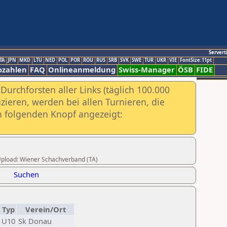
Servert
TA
JPN
MKD
LTU
NED
POL
POR
ROU
RUS
SRB
SVK
SWE
TUR
UKR
VIE
FontSize:11pt
ozahlen
FAQ
Onlineanmeldung
Swiss-Manager
ÖSB
FIDE
urchforsten aller Links (täglich 100.000
ieren, werden bei allen Turnieren, die
ch folgenden Knopf angezeigt:
r Upload: Wiener Schachverband (TA)
Suchen
Typ
Verein/Ort
U10
Sk Donau