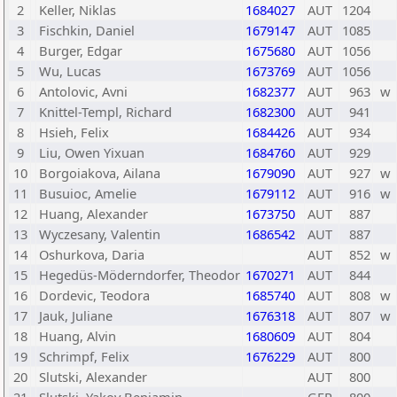
2
Keller, Niklas
1684027
AUT
1204
3
Fischkin, Daniel
1679147
AUT
1085
4
Burger, Edgar
1675680
AUT
1056
5
Wu, Lucas
1673769
AUT
1056
6
Antolovic, Avni
1682377
AUT
963
w
7
Knittel-Templ, Richard
1682300
AUT
941
8
Hsieh, Felix
1684426
AUT
934
9
Liu, Owen Yixuan
1684760
AUT
929
10
Borgoiakova, Ailana
1679090
AUT
927
w
11
Busuioc, Amelie
1679112
AUT
916
w
12
Huang, Alexander
1673750
AUT
887
13
Wyczesany, Valentin
1686542
AUT
887
14
Oshurkova, Daria
AUT
852
w
15
Hegedüs-Möderndorfer, Theodor
1670271
AUT
844
16
Dordevic, Teodora
1685740
AUT
808
w
17
Jauk, Juliane
1676318
AUT
807
w
18
Huang, Alvin
1680609
AUT
804
19
Schrimpf, Felix
1676229
AUT
800
20
Slutski, Alexander
AUT
800