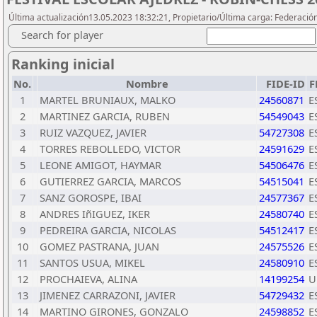
Última actualización13.05.2023 18:32:21, Propietario/Última carga: Federació
Search for player
Ranking inicial
No.
Nombre
FIDE-ID
F
1
MARTEL BRUNIAUX, MALKO
24560871
E
2
MARTINEZ GARCIA, RUBEN
54549043
E
3
RUIZ VAZQUEZ, JAVIER
54727308
E
4
TORRES REBOLLEDO, VICTOR
24591629
E
5
LEONE AMIGOT, HAYMAR
54506476
E
6
GUTIERREZ GARCIA, MARCOS
54515041
E
7
SANZ GOROSPE, IBAI
24577367
E
8
ANDRES IñIGUEZ, IKER
24580740
E
9
PEDREIRA GARCIA, NICOLAS
54512417
E
10
GOMEZ PASTRANA, JUAN
24575526
E
11
SANTOS USUA, MIKEL
24580910
E
12
PROCHAIEVA, ALINA
14199254
U
13
JIMENEZ CARRAZONI, JAVIER
54729432
E
14
MARTINO GIRONES, GONZALO
24598852
E