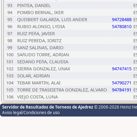
93
PINTEA, DANIEL
E
94
POMBO BERNAL, IKER
E
95
QUISBERT GALARZA, LUIS ANDER
94728488
E
96
RUBIO ALONSO, LYDIA
54780810
E
97
RUIZ PEñA, JAVIER
E
98
RUIZ PEREDA, IORITZ
E
99
SANZ SALINAS, DARIO
E
100
SAñUDO TORRE, ADRIAN
E
101
SEDANO PEñA, CLAUDIA
E
102
SIERRA GONZALEZ, UNAX
94747415
E
103
SOLAR, ADRIAN
E
104
TEBAR MARTIN, ALAI
54790271
E
105
TORRE DE TRASEIETRA GONZALEZ, ALVARO
94784191
E
106
VIEJO COSTA, LUNA
E
Servidor de Resultados de Torneos de Ajedrez
© 2006-2026 Heinz H
Aviso legal/Condiciones de uso