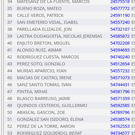
34
MATESANZ DE LA FUENTE, MARCOS
24575518
E
35
BUENO ROZA, MATEO
54577772
E
36
CALLE VEROS, PATRICK
24591190
E
37
SAN EMETERIO VIDAL, ISABEL
54557240
E
38
PARELLADA ELIZALDE, JON
54732107
E
39
LASTRA DUDAGOITIA, NICOLAS JEREMIAS
54585872
E
40
ENJUTO BRETON, MIGUEL
54702208
E
41
ALONSO RUIZ, AIMAR
54594693
E
42
RODRIGUEZ CUESTA, MARCOS
94740240
E
43
PEREZ SOTO, GONZALO
54512654
E
44
MURIAS APARICIO, XIAN
54557232
E
45
MACIAS DE CASTRO, IRENE
54571073
E
46
SANZ SANTO TOMAS, IVAN
54744431
E
47
PINTEA, MIHAI
54581796
E
48
BLASCO BARRIUSO, JAIME
54571359
E
49
QUINDOS CESTEROS, GUILLERMO
54592585
E
50
ABASCAL GASCON, ZOE
54789796
E
51
GONZALEZ SAN ISIDORO, ELENA
24538574
E
52
PEREZ DE LA TORRE, AARON
54762553
E
53
RODRIGUEZ IZQUIERDO, BEñAT
94734577
E