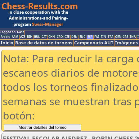
Logged on: Gast
Arabic
ARM
AZE
BIH
BUL
CAT
CHN
CRO
CZE
DEN
ENG
ESP
FAI
FIN
FRA
GER
GRE
INA
I
Inicio
Base de datos de torneos
Campeonato AUT
Imágenes
Nota: Para reducir la carga 
escaneos diarios de motor
todos los torneos finalizad
semanas se muestran tras p
botón:
FESTIVAL ESCOLAR AJEDREZ - ROBIN-CHESS 2