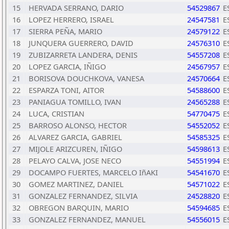
15
HERVADA SERRANO, DARIO
54529867
E
16
LOPEZ HERRERO, ISRAEL
24547581
E
17
SIERRA PEÑA, MARIO
24579122
E
18
JUNQUERA GUERRERO, DAVID
24576310
E
19
ZUBIZARRETA LANDERA, DENIS
54557208
E
20
LOPEZ GARCIA, IÑIGO
24567957
E
21
BORISOVA DOUCHKOVA, VANESA
24570664
E
22
ESPARZA TONI, AITOR
54588600
E
23
PANIAGUA TOMILLO, IVAN
24565288
E
24
LUCA, CRISTIAN
54770475
E
25
BARROSO ALONSO, HECTOR
54552052
E
26
ALVAREZ GARCIA, GABRIEL
54585325
E
27
MIJOLE ARIZCUREN, IÑIGO
54598613
E
28
PELAYO CALVA, JOSE NECO
54551994
E
29
DOCAMPO FUERTES, MARCELO IñAKI
54541670
E
30
GOMEZ MARTINEZ, DANIEL
54571022
E
31
GONZALEZ FERNANDEZ, SILVIA
24528820
E
32
OBREGON BARQUIN, MARIO
54594685
E
33
GONZALEZ FERNANDEZ, MANUEL
54556015
E