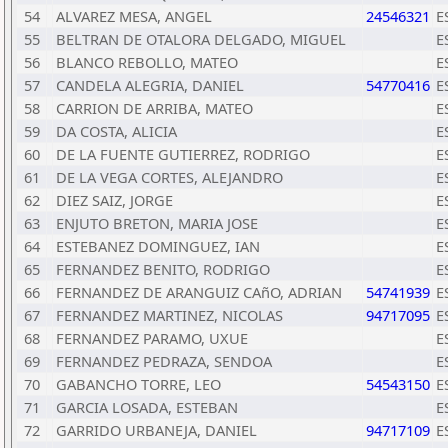
54
ALVAREZ MESA, ANGEL
24546321
E
55
BELTRAN DE OTALORA DELGADO, MIGUEL
E
56
BLANCO REBOLLO, MATEO
E
57
CANDELA ALEGRIA, DANIEL
54770416
E
58
CARRION DE ARRIBA, MATEO
E
59
DA COSTA, ALICIA
E
60
DE LA FUENTE GUTIERREZ, RODRIGO
E
61
DE LA VEGA CORTES, ALEJANDRO
E
62
DIEZ SAIZ, JORGE
E
63
ENJUTO BRETON, MARIA JOSE
E
64
ESTEBANEZ DOMINGUEZ, IAN
E
65
FERNANDEZ BENITO, RODRIGO
E
66
FERNANDEZ DE ARANGUIZ CAñO, ADRIAN
54741939
E
67
FERNANDEZ MARTINEZ, NICOLAS
94717095
E
68
FERNANDEZ PARAMO, UXUE
E
69
FERNANDEZ PEDRAZA, SENDOA
E
70
GABANCHO TORRE, LEO
54543150
E
71
GARCIA LOSADA, ESTEBAN
E
72
GARRIDO URBANEJA, DANIEL
94717109
E