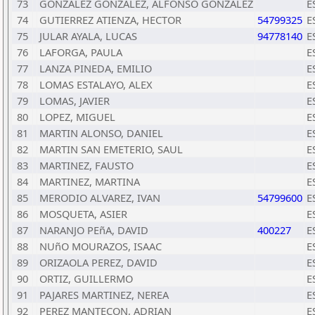
73
GONZALEZ GONZALEZ, ALFONSO GONZALEZ
E
74
GUTIERREZ ATIENZA, HECTOR
54799325
E
75
JULAR AYALA, LUCAS
94778140
E
76
LAFORGA, PAULA
E
77
LANZA PINEDA, EMILIO
E
78
LOMAS ESTALAYO, ALEX
E
79
LOMAS, JAVIER
E
80
LOPEZ, MIGUEL
E
81
MARTIN ALONSO, DANIEL
E
82
MARTIN SAN EMETERIO, SAUL
E
83
MARTINEZ, FAUSTO
E
84
MARTINEZ, MARTINA
E
85
MERODIO ALVAREZ, IVAN
54799600
E
86
MOSQUETA, ASIER
E
87
NARANJO PEñA, DAVID
400227
E
88
NUñO MOURAZOS, ISAAC
E
89
ORIZAOLA PEREZ, DAVID
E
90
ORTIZ, GUILLERMO
E
91
PAJARES MARTINEZ, NEREA
E
92
PEREZ MANTECON, ADRIAN
E