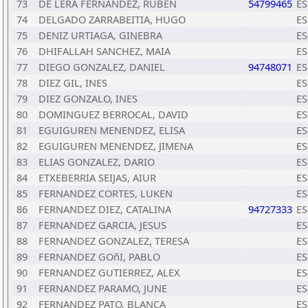
73
DE LERA FERNANDEZ, RUBEN
54799465
ES
74
DELGADO ZARRABEITIA, HUGO
ES
75
DENIZ URTIAGA, GINEBRA
ES
76
DHIFALLAH SANCHEZ, MAIA
ES
77
DIEGO GONZALEZ, DANIEL
94748071
ES
78
DIEZ GIL, INES
ES
79
DIEZ GONZALO, INES
ES
80
DOMINGUEZ BERROCAL, DAVID
ES
81
EGUIGUREN MENENDEZ, ELISA
ES
82
EGUIGUREN MENENDEZ, JIMENA
ES
83
ELIAS GONZALEZ, DARIO
ES
84
ETXEBERRIA SEIJAS, AIUR
ES
85
FERNANDEZ CORTES, LUKEN
ES
86
FERNANDEZ DIEZ, CATALINA
94727333
ES
87
FERNANDEZ GARCIA, JESUS
ES
88
FERNANDEZ GONZALEZ, TERESA
ES
89
FERNANDEZ GOñI, PABLO
ES
90
FERNANDEZ GUTIERREZ, ALEX
ES
91
FERNANDEZ PARAMO, JUNE
ES
92
FERNANDEZ PATO, BLANCA
ES