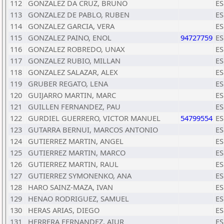
112
GONZALEZ DA CRUZ, BRUNO
ES
113
GONZALEZ DE PABLO, RUBEN
ES
114
GONZALEZ GARCIA, VERA
ES
115
GONZALEZ PAINO, ENOL
94727759
ES
116
GONZALEZ ROBREDO, UNAX
ES
117
GONZALEZ RUBIO, MILLAN
ES
118
GONZALEZ SALAZAR, ALEX
ES
119
GRUBER REGATO, LENA
ES
120
GUIJARRO MARTIN, MARC
ES
121
GUILLEN FERNANDEZ, PAU
ES
122
GURDIEL GUERRERO, VICTOR MANUEL
54799554
ES
123
GUTARRA BERNUI, MARCOS ANTONIO
ES
124
GUTIERREZ MARTIN, ANGEL
ES
125
GUTIERREZ MARTIN, MARCO
ES
126
GUTIERREZ MARTIN, RAUL
ES
127
GUTIERREZ SYMONENKO, ANA
ES
128
HARO SAINZ-MAZA, IVAN
ES
129
HENAO RODRIGUEZ, SAMUEL
ES
130
HERAS ARIAS, DIEGO
ES
131
HERRERA FERNANDEZ, AIUR
ES