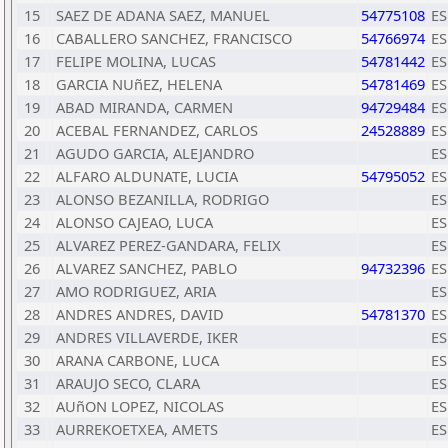
15
SAEZ DE ADANA SAEZ, MANUEL
54775108
ES
16
CABALLERO SANCHEZ, FRANCISCO
54766974
ES
17
FELIPE MOLINA, LUCAS
54781442
ES
18
GARCIA NUñEZ, HELENA
54781469
ES
19
ABAD MIRANDA, CARMEN
94729484
ES
20
ACEBAL FERNANDEZ, CARLOS
24528889
ES
21
AGUDO GARCIA, ALEJANDRO
ES
22
ALFARO ALDUNATE, LUCIA
54795052
ES
23
ALONSO BEZANILLA, RODRIGO
ES
24
ALONSO CAJEAO, LUCA
ES
25
ALVAREZ PEREZ-GANDARA, FELIX
ES
26
ALVAREZ SANCHEZ, PABLO
94732396
ES
27
AMO RODRIGUEZ, ARIA
ES
28
ANDRES ANDRES, DAVID
54781370
ES
29
ANDRES VILLAVERDE, IKER
ES
30
ARANA CARBONE, LUCA
ES
31
ARAUJO SECO, CLARA
ES
32
AUñON LOPEZ, NICOLAS
ES
33
AURREKOETXEA, AMETS
ES