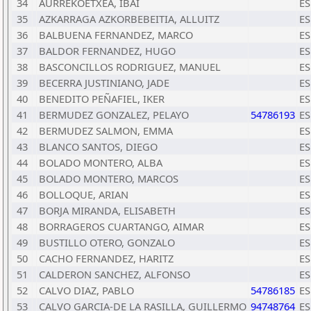
34
AURREKOETXEA, IBAI
ES
35
AZKARRAGA AZKORBEBEITIA, ALLUITZ
ES
36
BALBUENA FERNANDEZ, MARCO
ES
37
BALDOR FERNANDEZ, HUGO
ES
38
BASCONCILLOS RODRIGUEZ, MANUEL
ES
39
BECERRA JUSTINIANO, JADE
ES
40
BENEDITO PEÑAFIEL, IKER
ES
41
BERMUDEZ GONZALEZ, PELAYO
54786193
ES
42
BERMUDEZ SALMON, EMMA
ES
43
BLANCO SANTOS, DIEGO
ES
44
BOLADO MONTERO, ALBA
ES
45
BOLADO MONTERO, MARCOS
ES
46
BOLLOQUE, ARIAN
ES
47
BORJA MIRANDA, ELISABETH
ES
48
BORRAGEROS CUARTANGO, AIMAR
ES
49
BUSTILLO OTERO, GONZALO
ES
50
CACHO FERNANDEZ, HARITZ
ES
51
CALDERON SANCHEZ, ALFONSO
ES
52
CALVO DIAZ, PABLO
54786185
ES
53
CALVO GARCIA-DE LA RASILLA, GUILLERMO
94748764
ES