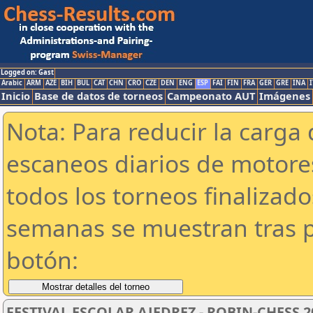
Logged on: Gast
Arabic
ARM
AZE
BIH
BUL
CAT
CHN
CRO
CZE
DEN
ENG
ESP
FAI
FIN
FRA
GER
GRE
INA
I
Inicio
Base de datos de torneos
Campeonato AUT
Imágenes
Nota: Para reducir la carga 
escaneos diarios de motor
todos los torneos finalizad
semanas se muestran tras p
botón:
FESTIVAL ESCOLAR AJEDREZ - ROBIN-CHESS 2