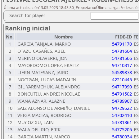
Última actualización13.05.2023 18:43:30, Propietario/Última carga: Federació
Search for player
Ranking inicial
No.
Nombre
FIDE-ID
FE
1
GARCIA TANJALA, MARKO
54791170
ES
2
OTAZU CASAÑES, ABEL
54781604
ES
3
MERINO OLAVERRI, JON
54781566
ES
4
MAYORDOMO LOPEZ, EKAITZ
94710317
ES
5
LIERN MATESANZ, JAIRO
54589878
ES
6
NOCIGAN, LUCAS MADALIN
42210445
ES
7
GIL YAREMCHUK, ALEJANDRO
94717990
ES
8
BONCUTIU, ANDREI NICOLAE
54791502
ES
9
VIANA AZNAR, ALAZNE
54789907
ES
10
SAIZ ALONSO DE ARMIñO, DANIEL
94729522
ES
11
VEIGA MACIAS, RODRIGO
54702410
ES
12
MUñOZ XU, LAIN
54781361
ES
13
AYALA DEL RIO, ERIK
54775205
ES
14
GARCIA MARTIN, MARCO
54780934
ES