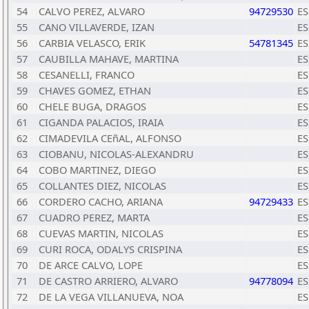
54
CALVO PEREZ, ALVARO
94729530
ES
55
CANO VILLAVERDE, IZAN
ES
56
CARBIA VELASCO, ERIK
54781345
ES
57
CAUBILLA MAHAVE, MARTINA
ES
58
CESANELLI, FRANCO
ES
59
CHAVES GOMEZ, ETHAN
ES
60
CHELE BUGA, DRAGOS
ES
61
CIGANDA PALACIOS, IRAIA
ES
62
CIMADEVILA CEñAL, ALFONSO
ES
63
CIOBANU, NICOLAS-ALEXANDRU
ES
64
COBO MARTINEZ, DIEGO
ES
65
COLLANTES DIEZ, NICOLAS
ES
66
CORDERO CACHO, ARIANA
94729433
ES
67
CUADRO PEREZ, MARTA
ES
68
CUEVAS MARTIN, NICOLAS
ES
69
CURI ROCA, ODALYS CRISPINA
ES
70
DE ARCE CALVO, LOPE
ES
71
DE CASTRO ARRIERO, ALVARO
94778094
ES
72
DE LA VEGA VILLANUEVA, NOA
ES