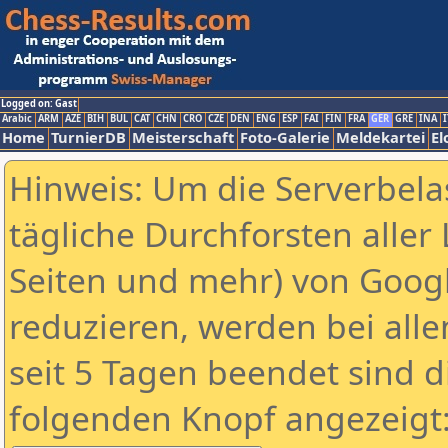
Logged on: Gast
Arabic
ARM
AZE
BIH
BUL
CAT
CHN
CRO
CZE
DEN
ENG
ESP
FAI
FIN
FRA
GER
GRE
INA
I
Home
TurnierDB
Meisterschaft
Foto-Galerie
Meldekartei
El
Hinweis: Um die Serverbela
tägliche Durchforsten aller 
Seiten und mehr) von Goog
reduzieren, werden bei alle
seit 5 Tagen beendet sind d
folgenden Knopf angezeigt