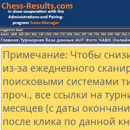
Logged on: Gast
Arabic
ARM
AZE
BIH
BUL
CAT
CHN
CRO
CZE
DEN
ENG
ESP
FAI
FIN
FRA
GER
GRE
INA
I
Главная
Турнирная база данных
AUT
Фото
ЧАВО
Онлайн
Примечание: Чтобы снизи
из-за ежедневного скани
поисковыми системами ти
проч., все ссылки на тур
месяцев (с даты окончан
после клика по данной кн