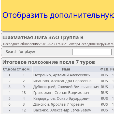
Отобразить дополнительну
Шахматная Лига ЗАО Группа В
Последнее обновление28.01.2023 17:04:21, Автор/Последняя загрузка: Mo
Search for player
Итоговое положение после 7 туров
Ст.ном
Ст.ном.
Имя
ФЕД.
Р
1
1
Петренко, Артемий Алексеевич
RUS
1
2
2
Иванова, Александра Сергеевна
RUS
1
3
9
Дубовицкий, Савелий Вячеславович
RUS
1
4
18
Григорьян, Степан Вадимович
RUS
5
4
Кадыргулов, Оскар Эдуардович
RUS
1
6
3
Донской, Ярослав Игоревич
RUS
1
7
12
Васечко, Александр Евгеньевич
RUS
1