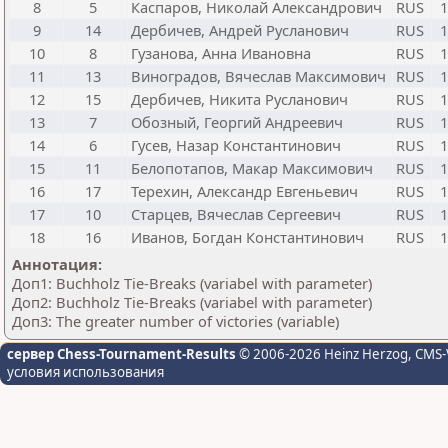
8
5
Каспаров, Николай Александрович
RUS
1
9
14
Дербичев, Андрей Русланович
RUS
1
10
8
Гузанова, Анна Ивановна
RUS
1
11
13
Виноградов, Вячеслав Максимович
RUS
1
12
15
Дербичев, Никита Русланович
RUS
1
13
7
Обозный, Георгий Андреевич
RUS
1
14
6
Гусев, Назар Константинович
RUS
1
15
11
Белопотапов, Макар Максимович
RUS
1
16
17
Терехин, Александр Евгеньевич
RUS
1
17
10
Старцев, Вячеслав Сергеевич
RUS
1
18
16
Иванов, Богдан Константинович
RUS
1
Аннотация:
Доп1: Buchholz Tie-Breaks (variabel with parameter)
Доп2: Buchholz Tie-Breaks (variabel with parameter)
Доп3: The greater number of victories (variable)
сервер Chess-Tournament-Results
© 2006-2026 Heinz Herzog
, CMS-
условия использования