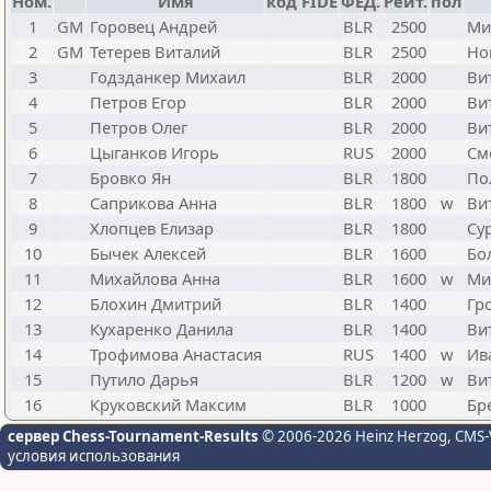
Ном.
Имя
код FIDE
ФЕД.
Рейт.
пол
1
GM
Горовец Андрей
BLR
2500
Ми
2
GM
Тетерев Виталий
BLR
2500
Но
3
Годзданкер Михаил
BLR
2000
Ви
4
Петров Егор
BLR
2000
Ви
5
Петров Олег
BLR
2000
Ви
6
Цыганков Игорь
RUS
2000
См
7
Бровко Ян
BLR
1800
По
8
Саприкова Анна
BLR
1800
w
Ви
9
Хлопцев Елизар
BLR
1800
Су
10
Бычек Алексей
BLR
1600
Бо
11
Михайлова Анна
BLR
1600
w
Ми
12
Блохин Дмитрий
BLR
1400
Гр
13
Кухаренко Данила
BLR
1400
Ви
14
Трофимова Анастасия
RUS
1400
w
Ив
15
Путило Дарья
BLR
1200
w
Ви
16
Круковский Максим
BLR
1000
Бр
сервер Chess-Tournament-Results
© 2006-2026 Heinz Herzog
, CMS-
условия использования