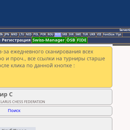
Servert
TA
JPN
MKD
LTU
NED
POL
POR
ROU
RUS
SRB
SVK
SWE
TUR
UKR
VIE
FontSize:11pt
 Регистрация
Swiss-Manager
ÖSB
FIDE
з-за ежедневного сканирования всех
o и проч., все ссылки на турниры старше
сле клика по данной кнопке :
ир C
BELARUS CHESS FEDERATION
Поиск