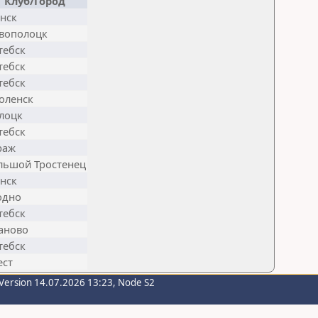
Клуб/Город
нск
вополоцк
тебск
тебск
тебск
оленск
лоцк
тебск
раж
льшой Тростенец
нск
одно
тебск
аново
тебск
ест
Version 14.07.2026 13:23, Node S2