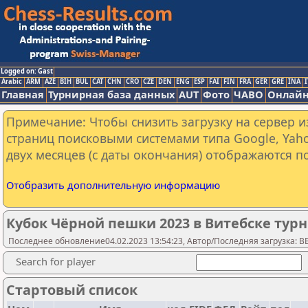
Logged on: Gast
Arabic
ARM
AZE
BIH
BUL
CAT
CHN
CRO
CZE
DEN
ENG
ESP
FAI
FIN
FRA
GER
GRE
INA
I
Главная
Турнирная база данных
AUT
Фото
ЧАВО
Онлайн
Примечание: Чтобы снизить загрузку на сервер и
страниц поисковыми системами типа Google, Yaho
двух месяцев (с даты окончания) отображаются по
Отобразить дополнительную информацию
Кубок Чёрной пешки 2023 в Витебске турн
Последнее обновление04.02.2023 13:54:23, Автор/Последняя загрузка: 
Search for player
Стартовый список