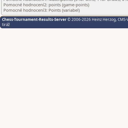
Pomocné hodnocení2: points (game-points)
Pomocné hodnocení3: Points (variabel)
Chess-Tournament-Results-Server
© 2006-2026 Heinz Herzog
, CMS-
tiráž