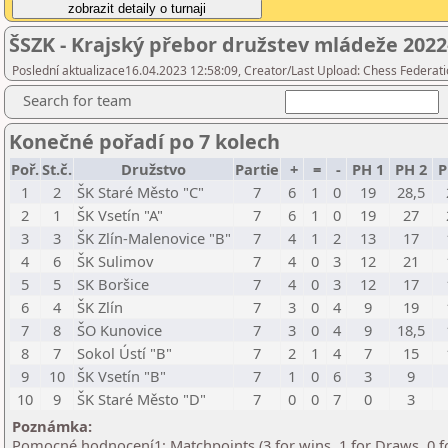
ŠSZK - Krajský přebor družstev mládeže 2022
Poslední aktualizace16.04.2023 12:58:09, Creator/Last Upload: Chess Federati
Search for team
Konečné pořadí po 7 kolech
Poř.
St.č.
Družstvo
Partie
+
=
-
PH 1
PH 2
P
1
2
ŠK Staré Město "C"
7
6
1
0
19
28,5
2
1
ŠK Vsetín "A"
7
6
1
0
19
27
3
3
ŠK Zlín-Malenovice "B"
7
4
1
2
13
17
4
6
ŠK Sulimov
7
4
0
3
12
21
5
5
SK Boršice
7
4
0
3
12
17
6
4
ŠK Zlín
7
3
0
4
9
19
7
8
ŠO Kunovice
7
3
0
4
9
18,5
8
7
Sokol Ústí "B"
7
2
1
4
7
15
9
10
ŠK Vsetín "B"
7
1
0
6
3
9
10
9
ŠK Staré Město "D"
7
0
0
7
0
3
Poznámka:
Pomocné hodnocení1: Matchpoints (3 for wins, 1 for Draws, 0 f