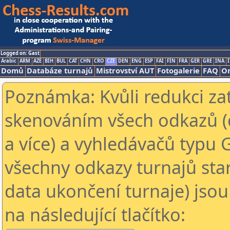
Logged on: Gast
Arabic
ARM
AZE
BIH
BUL
CAT
CHN
CRO
CZE
DEN
ENG
ESP
FAI
FIN
FRA
GER
GRE
INA
I
Domů
Databáze turnajů
Mistrovství AUT
Fotogalerie
FAQ
On
Poznámka: Kvůli redukci za
skenováním všech odkazů (
a více) a vyhledávačů typu 
všechny odkazy turnajů star
data ukončení turnaje) jsou
na následující tlačítko: