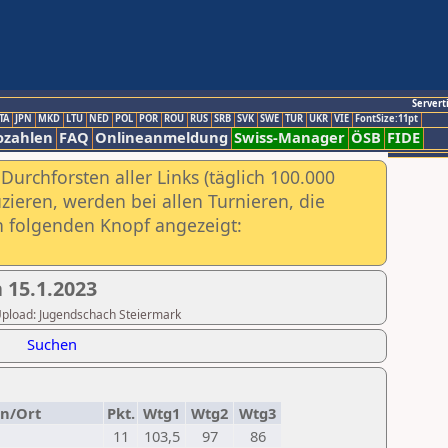
Servert
TA
JPN
MKD
LTU
NED
POL
POR
ROU
RUS
SRB
SVK
SWE
TUR
UKR
VIE
FontSize:11pt
ozahlen
FAQ
Onlineanmeldung
Swiss-Manager
ÖSB
FIDE
urchforsten aller Links (täglich 100.000
ieren, werden bei allen Turnieren, die
ch folgenden Knopf angezeigt:
h 15.1.2023
r Upload: Jugendschach Steiermark
Suchen
in/Ort
Pkt.
Wtg1
Wtg2
Wtg3
11
103,5
97
86