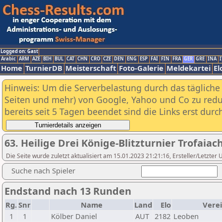
Logged on: Gast
Arabic
ARM
AZE
BIH
BUL
CAT
CHN
CRO
CZE
DEN
ENG
ESP
FAI
FIN
FRA
GER
GRE
INA
I
Home
TurnierDB
Meisterschaft
Foto-Galerie
Meldekartei
El
Hinweis: Um die Serverbelastung durch das tägliche D
Seiten und mehr) von Google, Yahoo und Co zu reduz
bereits seit 5 Tagen beendet sind die Links erst dur
63. Heilige Drei Könige-Blitzturnier Trofaiac
Die Seite wurde zuletzt aktualisiert am 15.01.2023 21:21:16, Ersteller/Letzte
Suche nach Spieler
Endstand nach 13 Runden
Rg.
Snr
Name
Land
Elo
Vere
1
1
Kölber Daniel
AUT
2182
Leoben