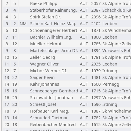
2
5
Raeke Philipp
AUT
2057
Sk Alpine Trof
3
4
Staberhofer Rainer Ing.
AUT
2087
Schachklub K
4
3
Spirk Stefan Dr.
AUT
2096
Sk Alpine Trof
5
2
NM
Schein Karl-Heinz Mag.
AUT
2102
Leoben
6
10
Schoenangerer Herbert
AUT
1871
Sk Windheimat
7
11
Bachler Wilhelm Ing.
AUT
1800
Leoben
8
12
Mueller Helmut
AUT
1785
Sk Alpine Zel
9
8
Martetschläger Arno DI.
AUT
1894
Vorwaerts Fo
10
15
Zeiler Georg
AUT
1781
Sk Alpine Trof
11
6
Wagner Oliver
AUT
2035
Leoben
12
7
Michor Werner DI.
AUT
1979
Irdning
13
22
Saiger Kevin
AUT
1481
Sk Alpine Trof
14
19
Kahr Johannes
AUT
1600
Pernegg
15
16
Schneeberger Bernhard
AUT
1715
Sk Alpine Trof
16
25
Steinwidder Jonathan
AUT
1297
Vorwaerts Fo
17
20
Schiestl Josef
AUT
1596
Irdning
18
9
Hofbauer Karl Mag.
AUT
1887
Sk Windheimat
19
14
Schnuderl Dietmar
AUT
1782
Sk Alpine Trof
20
18
Reibenbacher Manfred
AUT
1615
Sk Alpine Zel