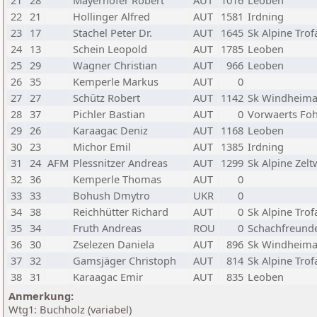
21
28
Mayerhofer Robert
AUT
1016
Leoben
22
21
Hollinger Alfred
AUT
1581
Irdning
23
17
Stachel Peter Dr.
AUT
1645
Sk Alpine Trof
24
13
Schein Leopold
AUT
1785
Leoben
25
29
Wagner Christian
AUT
966
Leoben
26
35
Kemperle Markus
AUT
0
27
27
Schütz Robert
AUT
1142
Sk Windheimat
28
37
Pichler Bastian
AUT
0
Vorwaerts Fo
29
26
Karaagac Deniz
AUT
1168
Leoben
30
23
Michor Emil
AUT
1385
Irdning
31
24
AFM
Plessnitzer Andreas
AUT
1299
Sk Alpine Zel
32
36
Kemperle Thomas
AUT
0
33
33
Bohush Dmytro
UKR
0
34
38
Reichhütter Richard
AUT
0
Sk Alpine Trof
35
34
Fruth Andreas
ROU
0
Schachfreund
36
30
Zselezen Daniela
AUT
896
Sk Windheimat
37
32
Gamsjäger Christoph
AUT
814
Sk Alpine Trof
38
31
Karaagac Emir
AUT
835
Leoben
Anmerkung:
Wtg1: Buchholz (variabel)