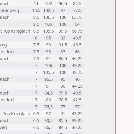
aiach
11
102
96,5
82,5
apfenberg
10,5
102,5
97
77,5
aiach
8,5
106,5
100
63,75
8,5
106
100
64
 Tus Krieglach
8,5
105,5
99,5
66,75
8
95
93
49,5
tweg
7,5
93
91,5
46,5
hnsdorf
7,5
93
87
48
aiach
7,5
91
86,5
46,25
7
106
100
49,25
7
105,5
100
48,75
aiach
7
96,5
95
40
7
91
86
44,25
aiach
7
84,5
79,5
40,5
hnsdorf
7
83
78,5
42,5
7
76,5
75
37
 Tus Krieglach
6,5
97
91
43,25
aiach
6,5
90,5
85,5
39,25
tweg
6,5
86,5
84,5
36,25