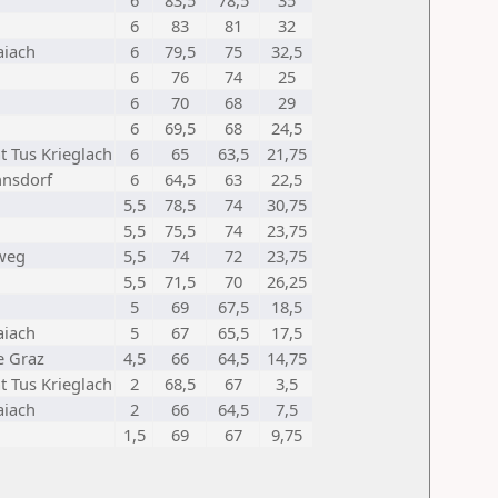
6
83,5
78,5
35
6
83
81
32
aiach
6
79,5
75
32,5
6
76
74
25
6
70
68
29
6
69,5
68
24,5
 Tus Krieglach
6
65
63,5
21,75
hnsdorf
6
64,5
63
22,5
5,5
78,5
74
30,75
5,5
75,5
74
23,75
tweg
5,5
74
72
23,75
5,5
71,5
70
26,25
5
69
67,5
18,5
aiach
5
67
65,5
17,5
e Graz
4,5
66
64,5
14,75
 Tus Krieglach
2
68,5
67
3,5
aiach
2
66
64,5
7,5
1,5
69
67
9,75