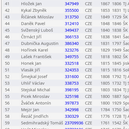
41
Hložek Jan
347949
CZE
1867
1806
TJ
42
Kykal Zbyněk
355500
CZE
1853
1831
TJ 
43
Řičánek Miloslav
313750
CZE
1849
1729
ŠK
44
Daněk Pavel
312410
CZE
1848
1846
ŠK
45
Svíženský Luboš
349437
CZE
1840
1838
ŠK 
46
Čtrnáct Jiří
366153
CZE
1838
1841
Ša
47
Dubnička Augustin
386340
CZE
1831
1797
Ša
48
Hořínek Karel
323276
CZE
1829
1949
Ša
49
Lašek František
349755
CZE
1818
1802
ŠK 
50
Honek Jan
332518
CZE
1815
1845
Ji
51
Vlasák Jiří
324353
CZE
1815
1816
Sok
52
Šmejkal Josef
331600
CZE
1808
1792
TJ
53
Uhliř Václav
338753
CZE
1805
1732
TJ 
54
Stejskal Michal
398195
CZE
1803
1834
TJ 
55
Picek Miroslav
325198
CZE
1800
1887
Sp
56
Žváček Antonín
397873
CZE
1800
1929
Sp
57
Mejzr Jan
342998
CZE
1784
1750
Ša
58
Řezáč Jindřich
330329
CZE
1776
1728
TJ
59
Sedmihradský Tomáš
23709936
CZE
1761
1542
ŠK