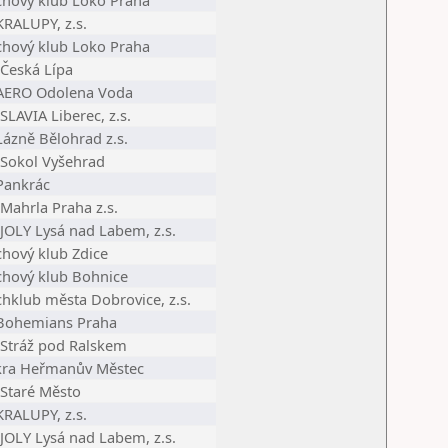
chový klub Loko Praha
KRALUPY, z.s.
chový klub Loko Praha
 Česká Lípa
 AERO Odolena Voda
SLAVIA Liberec, z.s.
Lázně Bělohrad z.s.
 Sokol Vyšehrad
 Pankrác
Mahrla Praha z.s.
 JOLY Lysá nad Labem, z.s.
chový klub Zdice
chový klub Bohnice
chklub města Dobrovice, z.s.
 Bohemians Praha
 Stráž pod Ralskem
skra Heřmanův Městec
 Staré Město
KRALUPY, z.s.
 JOLY Lysá nad Labem, z.s.