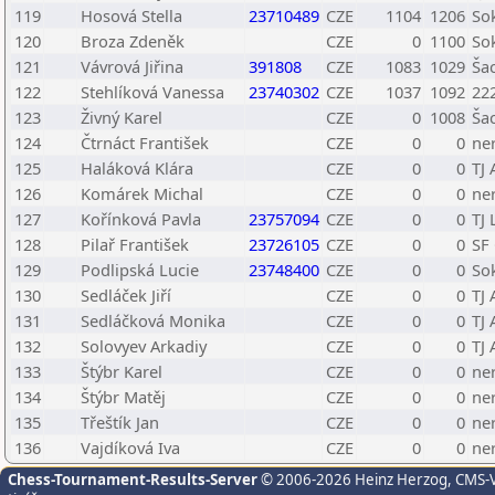
119
Hosová Stella
23710489
CZE
1104
1206
So
120
Broza Zdeněk
CZE
0
1100
So
121
Vávrová Jiřina
391808
CZE
1083
1029
Ša
122
Stehlíková Vanessa
23740302
CZE
1037
1092
222
123
Živný Karel
CZE
0
1008
Ša
124
Čtrnáct František
CZE
0
0
ne
125
Haláková Klára
CZE
0
0
TJ
126
Komárek Michal
CZE
0
0
ne
127
Kořínková Pavla
23757094
CZE
0
0
TJ 
128
Pilař František
23726105
CZE
0
0
SF 
129
Podlipská Lucie
23748400
CZE
0
0
So
130
Sedláček Jiří
CZE
0
0
TJ
131
Sedláčková Monika
CZE
0
0
TJ
132
Solovyev Arkadiy
CZE
0
0
TJ
133
Štýbr Karel
CZE
0
0
ne
134
Štýbr Matěj
CZE
0
0
ne
135
Třeštík Jan
CZE
0
0
ne
136
Vajdíková Iva
CZE
0
0
ne
Chess-Tournament-Results-Server
© 2006-2026 Heinz Herzog
, CMS-