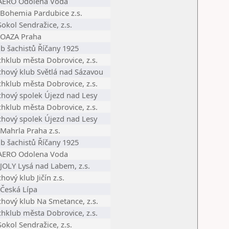
 AERO Odolena Voda
 Bohemia Pardubice z.s.
Sokol Sendražice, z.s.
 OAZA Praha
b šachistů Říčany 1925
chklub města Dobrovice, z.s.
chový klub Světlá nad Sázavou
chklub města Dobrovice, z.s.
chový spolek Újezd nad Lesy
chklub města Dobrovice, z.s.
chový spolek Újezd nad Lesy
Mahrla Praha z.s.
b šachistů Říčany 1925
 AERO Odolena Voda
 JOLY Lysá nad Labem, z.s.
hový klub Jičín z.s.
 Česká Lípa
chový klub Na Smetance, z.s.
chklub města Dobrovice, z.s.
Sokol Sendražice, z.s.