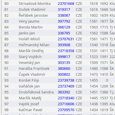
80
Strnadová Monika
23701668
CZE
1618
1692
Klu
81
Dušek Vladimír
319317
CZE
1616
1668
Sok
82
Řeřábek Jaroslav
338087
CZE
1602
1659
Klu
83
Veny Jaume
397792
CZE
1581
1877
ŠK
84
Benda Martin
366129
CZE
1563
1715
TJ 
85
Janko Jan
336785
CZE
1562
1588
Šac
86
Holáň Miloš
23707631
CZE
1561
1471
TJ 
87
Heřmanský Milan
393908
CZE
1540
1518
Ša
88
Maršík Ondřej
23718358
CZE
1531
1411
TJ
89
Starý Vojtěch
399817
CZE
1523
1591
222
90
Veselský Jan
303135
CZE
1509
1571
ŠK
91
Harašta Frantisek
380660
CZE
1480
1588
ŠK 
92
Čapek Vladimír
300802
CZE
1473
1410
ŠK
93
Konšel Filip
23739738
CZE
1455
0
94
Vaňáček Jan
23737409
CZE
1454
1209
ŠK
95
Drobňáková Sandra
383392
CZE
1451
1386
T.J
96
Maršík Matěj
23718340
CZE
1445
1537
TJ
97
Vajdik Josef
23716606
CZE
1438
1395
Klu
98
Kačmar Pavel
23709570
CZE
1434
1619
ŠK 