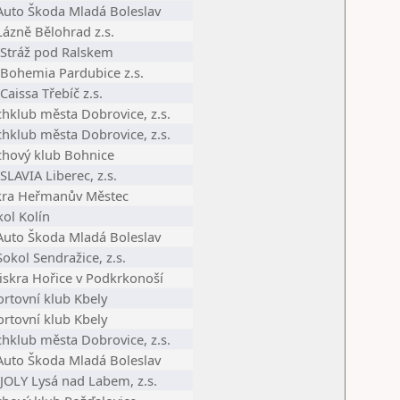
 Auto Škoda Mladá Boleslav
Lázně Bělohrad z.s.
 Stráž pod Ralskem
 Bohemia Pardubice z.s.
Caissa Třebíč z.s.
chklub města Dobrovice, z.s.
chklub města Dobrovice, z.s.
chový klub Bohnice
SLAVIA Liberec, z.s.
skra Heřmanův Městec
ol Kolín
 Auto Škoda Mladá Boleslav
Sokol Sendražice, z.s.
Jiskra Hořice v Podkrkonoší
ortovní klub Kbely
ortovní klub Kbely
chklub města Dobrovice, z.s.
 Auto Škoda Mladá Boleslav
 JOLY Lysá nad Labem, z.s.