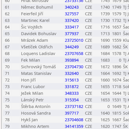
60
Hnát Miroslav
23733136
CZE
1745
1679
Ša
61
Němec Bohumil
340243
CZE
1740
1749
TJ
62
Feierfeil Jiří
327557
CZE
1739
1579
TJ
63
Martinec Karel
337420
CZE
1730
1732
TJ 
64
Šic Vojtěch
333417
CZE
1716
1657
Šac
65
Davidek Bohuslav
377937
CZE
1713
1801
Ša
66
Mrázek Adam
23725010
CZE
1690
1559
Klu
67
Všetíček Oldřich
344249
CZE
1689
1682
ŠK
68
Loquens Ladislav
23707658
CZE
1684
1578
TJ
69
Fek Milan
393894
CZE
1683
0
TJ
70
Sichrovský Tomáš
23704730
CZE
1672
1896
ŠK
71
Matas Stanislav
332640
CZE
1664
1692
TJ 
72
Hon Jiří
315613
CZE
1660
1674
Šac
73
Franc Lubor
331872
CZE
1655
1718
Sok
74
Ježek Milan
348333
CZE
1654
1644
TJ 
75
Lánský Petr
315354
CZE
1653
1531
TJ 
76
Štěrba Antonín
23737182
CZE
0
1649
TJ
77
Hosová Sandra
397717
CZE
1640
1815
So
78
Hykš Jan
23704608
CZE
1625
1667
Šac
79
Mikhno Artem
34141359
CZE
1620
1747
ŠK