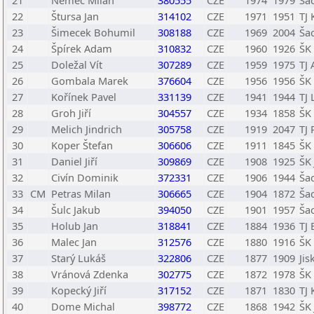
21
Němec Milan
380555
CZE
1974
1979
Ša
22
Štursa Jan
314102
CZE
1971
1951
TJ 
23
Šimecek Bohumil
308188
CZE
1969
2004
Ša
24
Špírek Adam
310832
CZE
1960
1926
ŠK
25
Doležal Vít
307289
CZE
1959
1975
TJ
26
Gombala Marek
376604
CZE
1956
1956
ŠK 
27
Kořínek Pavel
331139
CZE
1941
1944
TJ 
28
Groh Jiří
304557
CZE
1934
1858
ŠK
29
Melich Jindrich
305758
CZE
1919
2047
TJ
30
Koper Štefan
306606
CZE
1911
1845
ŠK 
31
Daniel Jiří
309869
CZE
1908
1925
ŠK
32
Civín Dominik
372331
CZE
1906
1944
Ša
33
CM
Petras Milan
306665
CZE
1904
1872
Ša
34
Šulc Jakub
394050
CZE
1901
1957
Ša
35
Holub Jan
318841
CZE
1884
1936
TJ
36
Malec Jan
312576
CZE
1880
1916
ŠK
37
Starý Lukáš
322806
CZE
1877
1909
Ji
38
Vránová Zdenka
302775
CZE
1872
1978
ŠK
39
Kopecký Jiří
317152
CZE
1871
1830
TJ 
40
Dome Michal
398772
CZE
1868
1942
ŠK