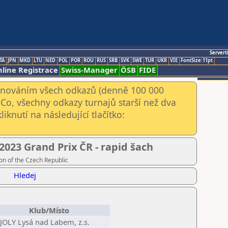
Servert
TA
JPN
MKD
LTU
NED
POL
POR
ROU
RUS
SRB
SVK
SWE
TUR
UKR
VIE
FontSize:11pt
line Registrace
Swiss-Manager
ÖSB
FIDE
kenováním všech odkazů (denně 100 000
Co, všechny odkazy turnajů starší než dva
iknutí na následující tlačítko:
2023 Grand Prix ČR - rapid šach
on of the Czech Republic
Hledej
Klub/Místo
 JOLY Lysá nad Labem, z.s.