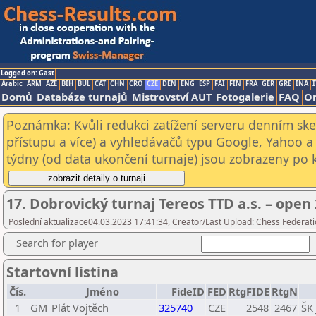
Logged on: Gast
Arabic
ARM
AZE
BIH
BUL
CAT
CHN
CRO
CZE
DEN
ENG
ESP
FAI
FIN
FRA
GER
GRE
INA
I
Domů
Databáze turnajů
Mistrovství AUT
Fotogalerie
FAQ
On
Poznámka: Kvůli redukci zatížení serveru denním s
přístupu a více) a vyhledávačů typu Google, Yahoo a 
týdny (od data ukončení turnaje) jsou zobrazeny po kl
17. Dobrovický turnaj Tereos TTD a.s. – open 
Poslední aktualizace04.03.2023 17:41:34, Creator/Last Upload: Chess Federati
Search for player
Startovní listina
Čís.
Jméno
FideID
FED
RtgFIDE
RtgN
1
GM
Plát Vojtěch
325740
CZE
2548
2467
ŠK