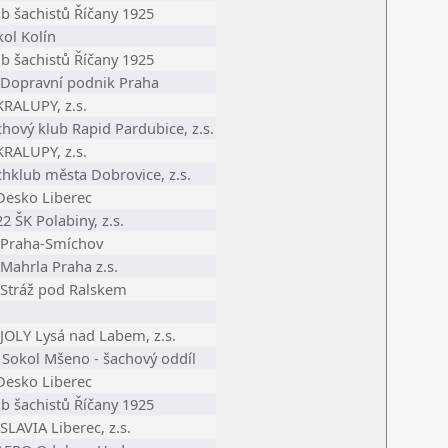
b šachistů Říčany 1925
ol Kolín
b šachistů Říčany 1925
 Dopravní podnik Praha
KRALUPY, z.s.
hový klub Rapid Pardubice, z.s.
KRALUPY, z.s.
chklub města Dobrovice, z.s.
 Desko Liberec
2 ŠK Polabiny, z.s.
 Praha-Smíchov
Mahrla Praha z.s.
 Stráž pod Ralskem
 JOLY Lysá nad Labem, z.s.
. Sokol Mšeno - šachový oddíl
 Desko Liberec
b šachistů Říčany 1925
SLAVIA Liberec, z.s.