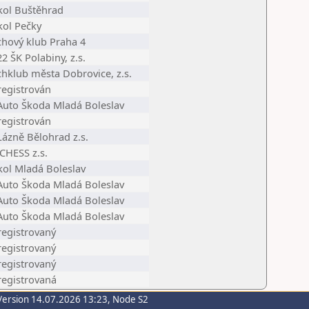
kol Buštěhrad
kol Pečky
chový klub Praha 4
2 ŠK Polabiny, z.s.
chklub města Dobrovice, z.s.
registrován
 Auto Škoda Mladá Boleslav
registrován
Lázně Bělohrad z.s.
CHESS z.s.
kol Mladá Boleslav
 Auto Škoda Mladá Boleslav
 Auto Škoda Mladá Boleslav
 Auto Škoda Mladá Boleslav
registrovaný
registrovaný
registrovaný
registrovaná
Version 14.07.2026 13:23, Node S2