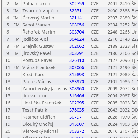
2
IM
Pulpán Jakub
302759
CZE
2491
2410
ŠK
3
IM
Zwardoń Vojtěch
325511
CZE
2400
2388
Be
4
IM
Červený Martin
321141
CZE
2397
2380
ŠK
5
FM
Sabol Marian
308056
CZE
2334
2252
ŠK
6
Řehořek Martin
303704
CZE
2248
2265
Un
7
FM
Jedlička Aleš
304824
CZE
2210
2143
222
8
FM
Brejník Gustav
362662
CZE
2188
2323
Sl
9
IM
Jirovský Pavel
303291
CZE
2186
2166
Sok
10
Postupa Pavel
326410
CZE
2127
2096
TJ
11
FM
Vrána František
302066
CZE
2121
2190
ŠK
12
Kredl Karel
315893
CZE
2121
2089
Ša
13
Paulus Václav
383970
CZE
2101
1986
1.
14
Zahorbenský Jaroslav
308960
CZE
2099
2072
So
15
Jínová Lucie
316466
CZE
2094
2087
ŠK
16
Hostička František
302295
CZE
2085
2023
ŠO 
17
Tesař Patrik
376035
CZE
2043
2032
DD
18
Kastner Oldřich
307971
CZE
2028
1970
ŠK
19
Dlouhý Ondřej
315907
CZE
2024
1903
DD
20
Větrovský Michal
303372
CZE
2016
2107
Ša