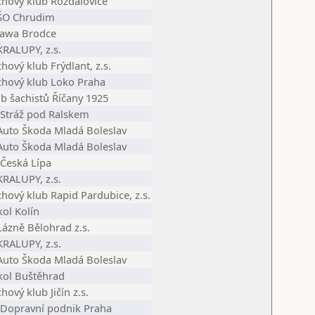
chový klub Rožďalovice
 ŠO Chrudim
 Jawa Brodce
KRALUPY, z.s.
hový klub Frýdlant, z.s.
chový klub Loko Praha
b šachistů Říčany 1925
 Stráž pod Ralskem
 Auto Škoda Mladá Boleslav
 Auto Škoda Mladá Boleslav
 Česká Lípa
KRALUPY, z.s.
hový klub Rapid Pardubice, z.s.
ol Kolín
Lázně Bělohrad z.s.
KRALUPY, z.s.
 Auto Škoda Mladá Boleslav
kol Buštěhrad
hový klub Jičín z.s.
 Dopravní podnik Praha