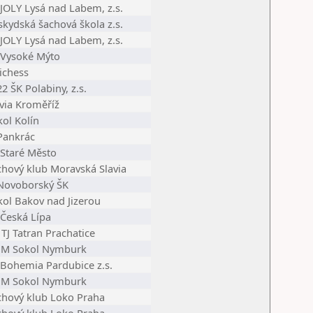
 JOLY Lysá nad Labem, z.s.
skydská šachová škola z.s.
 JOLY Lysá nad Labem, z.s.
 Vysoké Mýto
ichess
2 ŠK Polabiny, z.s.
avia Kroměříž
ol Kolín
 Pankrác
 Staré Město
chový klub Moravská Slavia
 Novoborský ŠK
kol Bakov nad Jizerou
 Česká Lípa
TJ Tatran Prachatice
M Sokol Nymburk
 Bohemia Pardubice z.s.
M Sokol Nymburk
chový klub Loko Praha