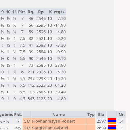
9
10
11
Pkt.
Rg.
Rp
K
rtg+/-
½
½
½
7
46
2646
10
-7,10
½
½
½
7
56
2595
10
-11,90
½
½
½
7
59
2596
10
-4,80
½
½
1
7,5
32
2621
10
-0,20
1
½
1
7,5
41
2583
10
-3,30
½
1
½
7,5
39
2584
10
-0,90
½
0
½
6,5
90
2546
10
9,10
½
½
1
7
73
2586
10
28,90
0
1
½
6
211
2306
10
-5,30
½
1
½
5,5
237
2293
20
-15,20
½
1
½
6,5
112
2523
20
61,20
½
0
1
6,5
103
2585
10
39,40
0
1
0
4,5
343
2123
20
-4,80
gebnis
Pkt.
Name
Typ
Elo
Nr.
½ - ½
7
GM
Hovhannisyan Robert
2597
51
½ - ½
6½
GM
Sargissian Gabriel
2699
1