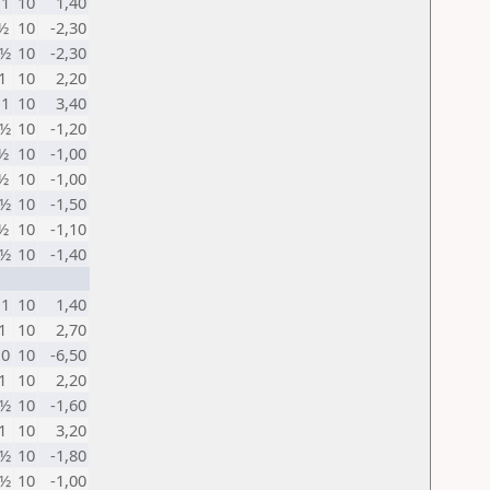
 1
10
1,40
 ½
10
-2,30
 ½
10
-2,30
1
10
2,20
 1
10
3,40
 ½
10
-1,20
 ½
10
-1,00
 ½
10
-1,00
 ½
10
-1,50
 ½
10
-1,10
 ½
10
-1,40
 1
10
1,40
1
10
2,70
 0
10
-6,50
1
10
2,20
 ½
10
-1,60
1
10
3,20
 ½
10
-1,80
 ½
10
-1,00