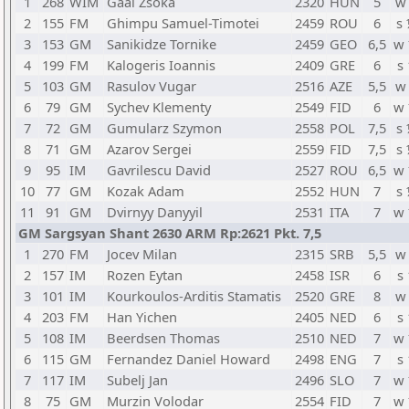
1
268
WIM
Gaal Zsoka
2320
HUN
5
w
2
155
FM
Ghimpu Samuel-Timotei
2459
ROU
6
s
3
153
GM
Sanikidze Tornike
2459
GEO
6,5
w
4
199
FM
Kalogeris Ioannis
2409
GRE
6
s 
5
103
GM
Rasulov Vugar
2516
AZE
5,5
w
6
79
GM
Sychev Klementy
2549
FID
6
w
7
72
GM
Gumularz Szymon
2558
POL
7,5
s
8
71
GM
Azarov Sergei
2559
FID
7,5
s
9
95
IM
Gavrilescu David
2527
ROU
6,5
w
10
77
GM
Kozak Adam
2552
HUN
7
s
11
91
GM
Dvirnyy Danyyil
2531
ITA
7
w
GM Sargsyan Shant 2630 ARM Rp:2621 Pkt. 7,5
1
270
FM
Jocev Milan
2315
SRB
5,5
w
2
157
IM
Rozen Eytan
2458
ISR
6
s 
3
101
IM
Kourkoulos-Arditis Stamatis
2520
GRE
8
w
4
203
FM
Han Yichen
2405
NED
6
s 
5
108
IM
Beerdsen Thomas
2510
NED
7
w
6
115
GM
Fernandez Daniel Howard
2498
ENG
7
s 
7
117
IM
Subelj Jan
2496
SLO
7
w
8
75
GM
Murzin Volodar
2554
FID
7
w