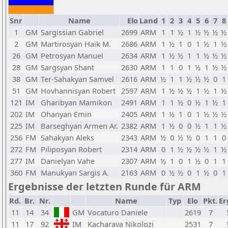
Snr
Name
Elo
Land
1
2
3
4
5
6
7
8
1
GM
Sargissian Gabriel
2699
ARM
1
1
½
1
½
½
½
½
2
GM
Martirosyan Haik M.
2686
ARM
1
½
1
0
1
½
1
½
26
GM
Petrosyan Manuel
2634
ARM
1
½
½
1
1
½
½
½
28
GM
Sargsyan Shant
2630
ARM
1
1
0
1
½
1
½
½
38
GM
Ter-Sahakyan Samvel
2616
ARM
½
1
1
½
½
½
0
1
51
GM
Hovhannisyan Robert
2597
ARM
1
½
½
½
1
½
1
½
121
IM
Gharibyan Mamikon
2491
ARM
1
1
½
0
½
1
½
1
202
IM
Ohanyan Emin
2405
ARM
1
½
1
0
1
½
½
½
225
IM
Barseghyan Armen Ar.
2382
ARM
1
½
0
0
½
1
1
½
256
FM
Sahakyan Aleks
2343
ARM
½
0
½
½
0
1
1
0
272
FM
Piliposyan Robert
2314
ARM
0
1
½
½
½
½
1
½
277
IM
Danielyan Vahe
2307
ARM
½
1
0
1
½
0
1
1
360
FM
Manukyan Sargis A.
2163
ARM
0
½
½
0
1
½
0
1
Ergebnisse der letzten Runde für ARM
Rd.
Br.
Nr.
Name
Typ
Elo
Pkt.
Er
11
14
34
GM
Vocaturo Daniele
2619
7
11
17
92
IM
Kacharava Nikolozi
2531
7