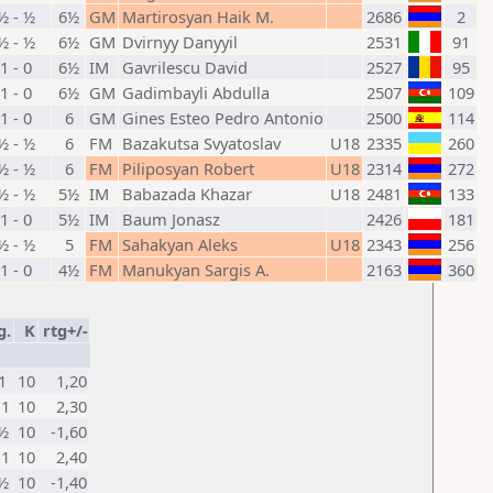
½ - ½
6½
GM
Martirosyan Haik M.
2686
2
½ - ½
6½
GM
Dvirnyy Danyyil
2531
91
1 - 0
6½
IM
Gavrilescu David
2527
95
1 - 0
6½
GM
Gadimbayli Abdulla
2507
109
1 - 0
6
GM
Gines Esteo Pedro Antonio
2500
114
½ - ½
6
FM
Bazakutsa Svyatoslav
U18
2335
260
½ - ½
6
FM
Piliposyan Robert
U18
2314
272
½ - ½
5½
IM
Babazada Khazar
U18
2481
133
1 - 0
5½
IM
Baum Jonasz
2426
181
½ - ½
5
FM
Sahakyan Aleks
U18
2343
256
1 - 0
4½
FM
Manukyan Sargis A.
2163
360
g.
K
rtg+/-
1
10
1,20
 1
10
2,30
 ½
10
-1,60
 1
10
2,40
 ½
10
-1,40