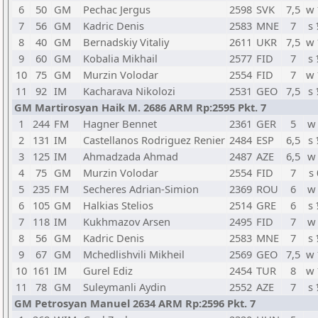
6
50
GM
Pechac Jergus
2598
SVK
7,5
w
7
56
GM
Kadric Denis
2583
MNE
7
s
8
40
GM
Bernadskiy Vitaliy
2611
UKR
7,5
w
9
60
GM
Kobalia Mikhail
2577
FID
7
s
10
75
GM
Murzin Volodar
2554
FID
7
w
11
92
IM
Kacharava Nikolozi
2531
GEO
7,5
s
GM Martirosyan Haik M. 2686 ARM Rp:2595 Pkt. 7
1
244
FM
Hagner Bennet
2361
GER
5
w
2
131
IM
Castellanos Rodriguez Renier
2484
ESP
6,5
s
3
125
IM
Ahmadzada Ahmad
2487
AZE
6,5
w
4
75
GM
Murzin Volodar
2554
FID
7
s 
5
235
FM
Secheres Adrian-Simion
2369
ROU
6
w
6
105
GM
Halkias Stelios
2514
GRE
6
s
7
118
IM
Kukhmazov Arsen
2495
FID
7
w
8
56
GM
Kadric Denis
2583
MNE
7
s
9
67
GM
Mchedlishvili Mikheil
2569
GEO
7,5
w
10
161
IM
Gurel Ediz
2454
TUR
8
w
11
78
GM
Suleymanli Aydin
2552
AZE
7
s
GM Petrosyan Manuel 2634 ARM Rp:2596 Pkt. 7