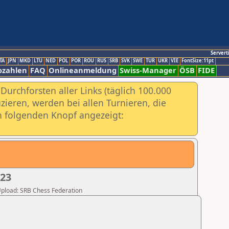
Servert
TA
JPN
MKD
LTU
NED
POL
POR
ROU
RUS
SRB
SVK
SWE
TUR
UKR
VIE
FontSize:11pt
ozahlen
FAQ
Onlineanmeldung
Swiss-Manager
ÖSB
FIDE
urchforsten aller Links (täglich 100.000
ieren, werden bei allen Turnieren, die
ch folgenden Knopf angezeigt:
023
 Upload: SRB Chess Federation