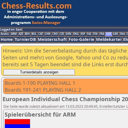
Logged on: Gast
Arabic
ARM
AZE
BIH
BUL
CAT
CHN
CRO
CZE
DEN
ENG
ESP
FAI
FIN
FRA
GER
GRE
INA
I
Home
TurnierDB
Meisterschaft
Foto-Galerie
Meldekartei
El
Hinweis: Um die Serverbelastung durch das tägliche D
Seiten und mehr) von Google, Yahoo und Co zu reduz
bereits seit 5 Tagen beendet sind die Links erst dur
Boards 1-190 PLAYING HALL 1
Boards 191-241 PLAYING HALL 2
European Individual Chess Championship 2
Die Seite wurde zuletzt aktualisiert am 13.03.2023 20:49:45, Ersteller/Letzter
Spielerübersicht für ARM