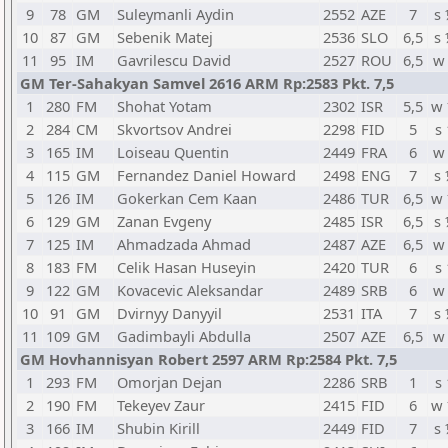
9
78
GM
Suleymanli Aydin
2552
AZE
7
s
10
87
GM
Sebenik Matej
2536
SLO
6,5
s
11
95
IM
Gavrilescu David
2527
ROU
6,5
w
GM Ter-Sahakyan Samvel 2616 ARM Rp:2583 Pkt. 7,5
1
280
FM
Shohat Yotam
2302
ISR
5,5
w
2
284
CM
Skvortsov Andrei
2298
FID
5
s 
3
165
IM
Loiseau Quentin
2449
FRA
6
w
4
115
GM
Fernandez Daniel Howard
2498
ENG
7
s
5
126
IM
Gokerkan Cem Kaan
2486
TUR
6,5
w
6
129
GM
Zanan Evgeny
2485
ISR
6,5
s
7
125
IM
Ahmadzada Ahmad
2487
AZE
6,5
w
8
183
FM
Celik Hasan Huseyin
2420
TUR
6
s 
9
122
GM
Kovacevic Aleksandar
2489
SRB
6
w
10
91
GM
Dvirnyy Danyyil
2531
ITA
7
s
11
109
GM
Gadimbayli Abdulla
2507
AZE
6,5
w
GM Hovhannisyan Robert 2597 ARM Rp:2584 Pkt. 7,5
1
293
FM
Omorjan Dejan
2286
SRB
1
s 
2
190
FM
Tekeyev Zaur
2415
FID
6
w
3
166
IM
Shubin Kirill
2449
FID
7
s