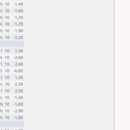
 ½
10
-1,40
 ½
10
-1,60
 ½
10
-1,20
 ½
10
-1,70
 ½
10
-1,90
 ½
10
-2,20
 1
10
1,30
 ½
10
-2,60
 1
10
2,40
0
10
-6,80
 1
10
1,30
 ½
10
-2,30
 1
10
2,50
 ½
10
-1,40
 ½
10
-1,60
 ½
10
-2,90
 ½
10
-1,80