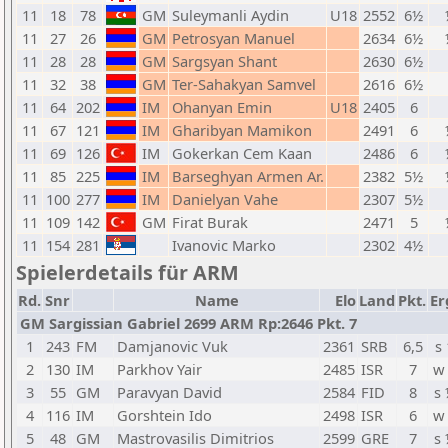
11
18
78
GM
Suleymanli Aydin
U18
2552
6½
11
27
26
GM
Petrosyan Manuel
2634
6½
11
28
28
GM
Sargsyan Shant
2630
6½
11
32
38
GM
Ter-Sahakyan Samvel
2616
6½
11
64
202
IM
Ohanyan Emin
U18
2405
6
11
67
121
IM
Gharibyan Mamikon
2491
6
11
69
126
IM
Gokerkan Cem Kaan
2486
6
11
85
225
IM
Barseghyan Armen Ar.
2382
5½
11
100
277
IM
Danielyan Vahe
2307
5½
11
109
142
GM
Firat Burak
2471
5
11
154
281
Ivanovic Marko
2302
4½
Spielerdetails für ARM
Rd.
Snr
Name
Elo
Land
Pkt.
Er
GM Sargissian Gabriel 2699 ARM Rp:2646 Pkt. 7
1
243
FM
Damjanovic Vuk
2361
SRB
6,5
s 
2
130
IM
Parkhov Yair
2485
ISR
7
w
3
55
GM
Paravyan David
2584
FID
8
s
4
116
IM
Gorshtein Ido
2498
ISR
6
w
5
48
GM
Mastrovasilis Dimitrios
2599
GRE
7
s