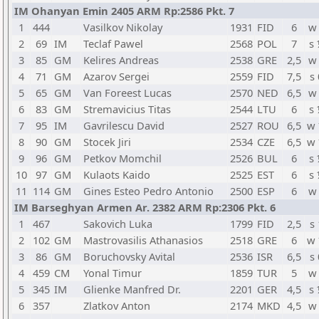
IM Ohanyan Emin 2405 ARM Rp:2586 Pkt. 7
1
444
Vasilkov Nikolay
1931
FID
6
w
2
69
IM
Teclaf Pawel
2568
POL
7
s
3
85
GM
Kelires Andreas
2538
GRE
2,5
w
4
71
GM
Azarov Sergei
2559
FID
7,5
s 
5
65
GM
Van Foreest Lucas
2570
NED
6,5
w
6
83
GM
Stremavicius Titas
2544
LTU
6
s
7
95
IM
Gavrilescu David
2527
ROU
6,5
w
8
90
GM
Stocek Jiri
2534
CZE
6,5
w
9
96
GM
Petkov Momchil
2526
BUL
6
s
10
97
GM
Kulaots Kaido
2525
EST
6
s
11
114
GM
Gines Esteo Pedro Antonio
2500
ESP
6
w
IM Barseghyan Armen Ar. 2382 ARM Rp:2306 Pkt. 6
1
467
Sakovich Luka
1799
FID
2,5
s 
2
102
GM
Mastrovasilis Athanasios
2518
GRE
6
w
3
86
GM
Boruchovsky Avital
2536
ISR
6,5
s 
4
459
CM
Yonal Timur
1859
TUR
5
w
5
345
IM
Glienke Manfred Dr.
2201
GER
4,5
s
6
357
Zlatkov Anton
2174
MKD
4,5
w