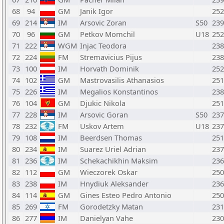
68
94
GM
Janik Igor
252
69
214
IM
Arsovic Zoran
S50
239
70
96
GM
Petkov Momchil
U18
252
71
222
WGM
Injac Teodora
238
72
224
FM
Stremavicius Pijus
238
73
100
IM
Horvath Dominik
252
74
102
GM
Mastrovasilis Athanasios
251
75
226
IM
Megalios Konstantinos
238
76
104
GM
Djukic Nikola
251
77
228
IM
Arsovic Goran
S50
237
78
232
FM
Uskov Artem
U18
237
79
108
IM
Beerdsen Thomas
251
80
234
IM
Suarez Uriel Adrian
237
81
236
IM
Schekachikhin Maksim
236
82
112
GM
Wieczorek Oskar
250
83
238
IM
Hnydiuk Aleksander
236
84
114
GM
Gines Esteo Pedro Antonio
250
85
269
FM
Gorodetzky Matan
231
86
277
IM
Danielyan Vahe
230