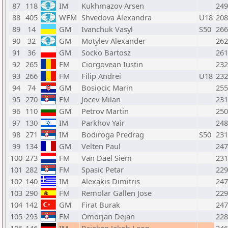
87
118
IM
Kukhmazov Arsen
249
88
405
WFM
Shvedova Alexandra
U18
208
89
14
GM
Ivanchuk Vasyl
S50
266
90
32
GM
Motylev Alexander
262
91
36
GM
Socko Bartosz
261
92
265
FM
Ciorgovean Iustin
232
93
266
FM
Filip Andrei
U18
232
94
74
GM
Bosiocic Marin
255
95
270
FM
Jocev Milan
231
96
110
GM
Petrov Martin
250
97
130
IM
Parkhov Yair
248
98
271
IM
Bodiroga Predrag
S50
231
99
134
GM
Velten Paul
247
100
273
FM
Van Dael Siem
231
101
282
FM
Spasic Petar
229
102
140
IM
Alexakis Dimitris
247
103
290
FM
Remolar Gallen Jose
229
104
142
GM
Firat Burak
247
105
293
FM
Omorjan Dejan
228