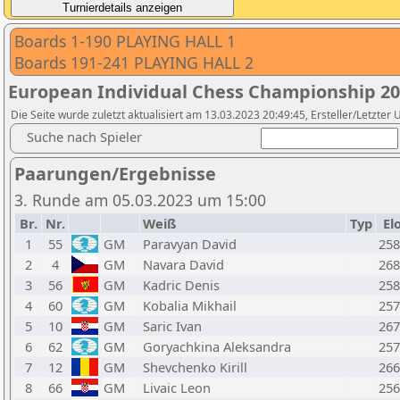
Boards 1-190 PLAYING HALL 1
Boards 191-241 PLAYING HALL 2
European Individual Chess Championship 2
Die Seite wurde zuletzt aktualisiert am 13.03.2023 20:49:45, Ersteller/Letzter
Suche nach Spieler
Paarungen/Ergebnisse
3. Runde am 05.03.2023 um 15:00
Br.
Nr.
Weiß
Typ
El
1
55
GM
Paravyan David
258
2
4
GM
Navara David
268
3
56
GM
Kadric Denis
258
4
60
GM
Kobalia Mikhail
257
5
10
GM
Saric Ivan
267
6
62
GM
Goryachkina Aleksandra
257
7
12
GM
Shevchenko Kirill
266
8
66
GM
Livaic Leon
256