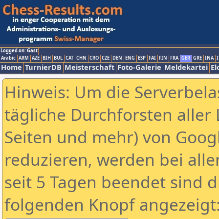
Logged on: Gast
Arabic
ARM
AZE
BIH
BUL
CAT
CHN
CRO
CZE
DEN
ENG
ESP
FAI
FIN
FRA
GER
GRE
INA
I
Home
TurnierDB
Meisterschaft
Foto-Galerie
Meldekartei
El
Hinweis: Um die Serverbela
tägliche Durchforsten aller 
Seiten und mehr) von Goog
reduzieren, werden bei alle
seit 5 Tagen beendet sind d
folgenden Knopf angezeigt