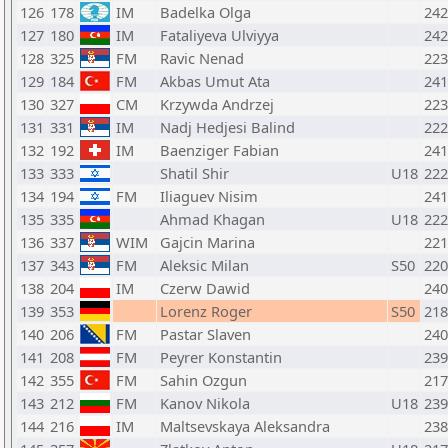
126
178
IM
Badelka Olga
242
127
180
IM
Fataliyeva Ulviyya
242
128
325
FM
Ravic Nenad
223
129
184
FM
Akbas Umut Ata
241
130
327
CM
Krzywda Andrzej
223
131
331
IM
Nadj Hedjesi Balind
222
132
192
IM
Baenziger Fabian
241
133
333
Shatil Shir
U18
222
134
194
FM
Iliaguev Nisim
241
135
335
Ahmad Khagan
U18
222
136
337
WIM
Gajcin Marina
221
137
343
FM
Aleksic Milan
S50
220
138
204
IM
Czerw Dawid
240
139
353
Lorenz Roger
S50
218
140
206
FM
Pastar Slaven
240
141
208
FM
Peyrer Konstantin
239
142
355
FM
Sahin Ozgun
217
143
212
FM
Kanov Nikola
U18
239
144
216
IM
Maltsevskaya Aleksandra
238