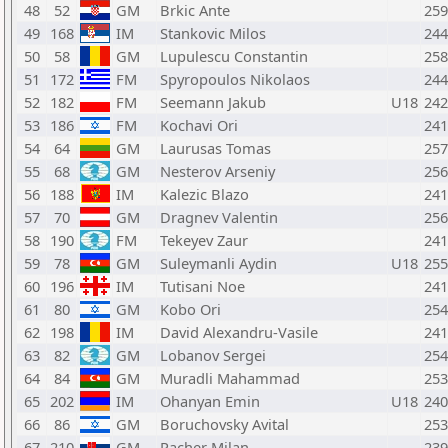
48
52
GM
Brkic Ante
259
49
168
IM
Stankovic Milos
244
50
58
GM
Lupulescu Constantin
258
51
172
FM
Spyropoulos Nikolaos
244
52
182
FM
Seemann Jakub
U18
242
53
186
FM
Kochavi Ori
241
54
64
GM
Laurusas Tomas
257
55
68
GM
Nesterov Arseniy
256
56
188
IM
Kalezic Blazo
241
57
70
GM
Dragnev Valentin
256
58
190
FM
Tekeyev Zaur
241
59
78
GM
Suleymanli Aydin
U18
255
60
196
IM
Tutisani Noe
241
61
80
GM
Kobo Ori
254
62
198
IM
David Alexandru-Vasile
241
63
82
GM
Lobanov Sergei
254
64
84
GM
Muradli Mahammad
253
65
202
IM
Ohanyan Emin
U18
240
66
86
GM
Boruchovsky Avital
253
67
210
GM
Pacher Milan
239