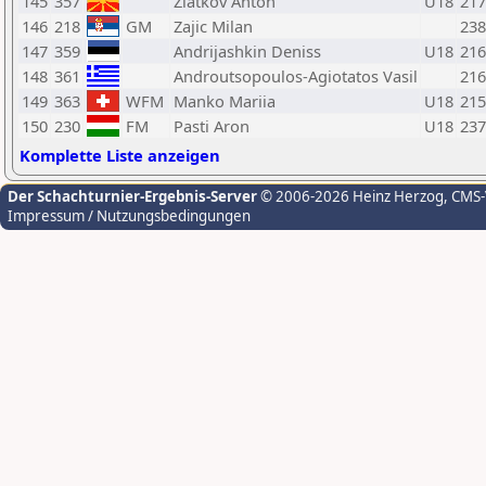
145
357
Zlatkov Anton
U18
217
146
218
GM
Zajic Milan
238
147
359
Andrijashkin Deniss
U18
216
148
361
Androutsopoulos-Agiotatos Vasil
216
149
363
WFM
Manko Mariia
U18
215
150
230
FM
Pasti Aron
U18
237
Komplette Liste anzeigen
Der Schachturnier-Ergebnis-Server
© 2006-2026 Heinz Herzog
, CMS
Impressum / Nutzungsbedingungen