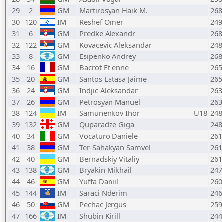
29
2
GM
Martirosyan Haik M.
268
30
120
IM
Reshef Omer
249
31
6
GM
Predke Alexandr
268
32
122
GM
Kovacevic Aleksandar
248
33
8
GM
Esipenko Andrey
268
34
16
GM
Bacrot Etienne
265
35
20
GM
Santos Latasa Jaime
265
36
24
GM
Indjic Aleksandar
263
37
26
GM
Petrosyan Manuel
263
38
124
IM
Samunenkov Ihor
U18
248
39
132
GM
Quparadze Giga
248
40
34
GM
Vocaturo Daniele
261
41
38
GM
Ter-Sahakyan Samvel
261
42
40
GM
Bernadskiy Vitaliy
261
43
138
GM
Bryakin Mikhail
247
44
46
GM
Yuffa Daniil
260
45
144
IM
Saraci Nderim
246
46
50
GM
Pechac Jergus
259
47
166
IM
Shubin Kirill
244