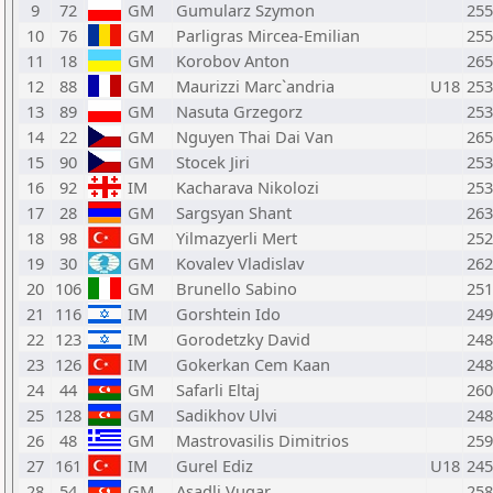
9
72
GM
Gumularz Szymon
255
10
76
GM
Parligras Mircea-Emilian
255
11
18
GM
Korobov Anton
265
12
88
GM
Maurizzi Marc`andria
U18
253
13
89
GM
Nasuta Grzegorz
253
14
22
GM
Nguyen Thai Dai Van
265
15
90
GM
Stocek Jiri
253
16
92
IM
Kacharava Nikolozi
253
17
28
GM
Sargsyan Shant
263
18
98
GM
Yilmazyerli Mert
252
19
30
GM
Kovalev Vladislav
262
20
106
GM
Brunello Sabino
251
21
116
IM
Gorshtein Ido
249
22
123
IM
Gorodetzky David
248
23
126
IM
Gokerkan Cem Kaan
248
24
44
GM
Safarli Eltaj
260
25
128
GM
Sadikhov Ulvi
248
26
48
GM
Mastrovasilis Dimitrios
259
27
161
IM
Gurel Ediz
U18
245
28
54
GM
Asadli Vugar
258