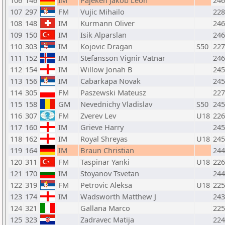
106
146
IM
Pajeken Jakob Leon
246
107
297
FM
Vujic Mihailo
228
108
148
IM
Kurmann Oliver
246
109
150
IM
Isik Alparslan
246
110
303
IM
Kojovic Dragan
S50
227
111
152
IM
Stefansson Vignir Vatnar
246
112
154
IM
Willow Jonah B
245
113
156
IM
Cabarkapa Novak
245
114
305
FM
Paszewski Mateusz
227
115
158
GM
Nevednichy Vladislav
S50
245
116
307
FM
Zverev Lev
U18
226
117
160
IM
Grieve Harry
245
118
162
IM
Royal Shreyas
U18
245
119
164
IM
Braun Christian
244
120
311
FM
Taspinar Yanki
U18
226
121
170
IM
Stoyanov Tsvetan
244
122
319
FM
Petrovic Aleksa
U18
225
123
174
IM
Wadsworth Matthew J
243
124
321
Gallana Marco
225
125
323
Zadravec Matija
224