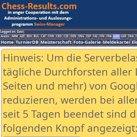
Logged on: Gast
Arabic
ARM
AZE
BIH
BUL
CAT
CHN
CRO
CZE
DEN
ENG
ESP
FAI
FIN
FRA
GER
GRE
INA
I
Home
TurnierDB
Meisterschaft
Foto-Galerie
Meldekartei
El
Hinweis: Um die Serverbela
tägliche Durchforsten aller 
Seiten und mehr) von Goog
reduzieren, werden bei alle
seit 5 Tagen beendet sind d
folgenden Knopf angezeigt