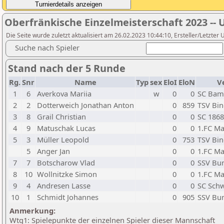
Oberfränkische Einzelmeisterschaft 2023 --
Die Seite wurde zuletzt aktualisiert am 26.02.2023 10:44:10, Ersteller/Letzter
Suche nach Spieler
Stand nach der 5 Runde
Rg.
Snr
Name
Typ
sex
EloI
EloN
V
1
6
Averkova Mariia
w
0
0
SC Bam
2
2
Dotterweich Jonathan Anton
0
859
TSV Bin
3
8
Grail Christian
0
0
SC 186
4
9
Matuschak Lucas
0
0
1.FC Ma
5
3
Müller Leopold
0
753
TSV Bin
5
Anger Jan
0
0
1.FC Ma
7
7
Botscharow Vlad
0
0
SSV Bu
8
10
Wollnitzke Simon
0
0
1.FC Ma
9
4
Andresen Lasse
0
0
SC Sch
10
1
Schmidt Johannes
0
905
SSV Bur
Anmerkung:
Wtg1: Spielepunkte der einzelnen Spieler dieser Mannschaft