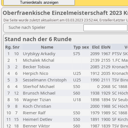
Oberfraenkische Einzelmeisterschaft 2023 
Die Seite wurde zuletzt aktualisiert am 03.03.2023 23:52:44, Ersteller/Letzter
Suche nach Spieler
Stand nach der 6 Runde
Rg.
Snr
Name
Typ
sex
EloI
EloN
V
1
10
Urytskyy Arkadiy
S75
2099
1967
PTSV SK
2
1
Michalek Michal
2139
2155
1.FC Ma
3
2
Becker Tobias
2085
2129
Kronach
4
6
Herpich Nico
U25
1912
2035
Kronach
5
3
Sesselmann Christoph
U25
1990
2111
TSV Bin
6
4
Stierhof Michael
S50
0
2068
SC 186
7
12
Brunsch Michael
S60
1938
1929
SC Höch
8
16
Wagner Tizian
U18
1898
1894
SV Seube
9
8
Koch Christian
2000
1988
SC Höch
10
7
Riemer Ralf
S50
1979
1989
SC 186
11
15
Heimerl Detlev
S50
1891
1900
SF Kirch
12
18
Benner Viktor
S60
1987
1839
TSV Bin