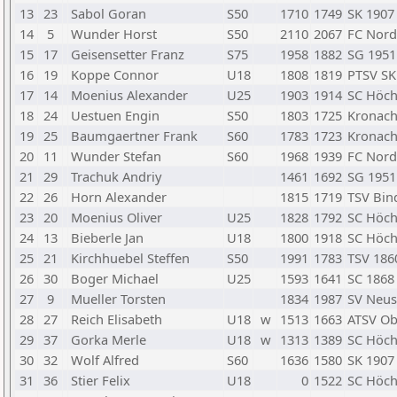
13
23
Sabol Goran
S50
1710
1749
SK 1907
14
5
Wunder Horst
S50
2110
2067
FC Nord
15
17
Geisensetter Franz
S75
1958
1882
SG 1951
16
19
Koppe Connor
U18
1808
1819
PTSV SK
17
14
Moenius Alexander
U25
1903
1914
SC Höch
18
24
Uestuen Engin
S50
1803
1725
Kronach
19
25
Baumgaertner Frank
S60
1783
1723
Kronach
20
11
Wunder Stefan
S60
1968
1939
FC Nord
21
29
Trachuk Andriy
1461
1692
SG 1951
22
26
Horn Alexander
1815
1719
TSV Bin
23
20
Moenius Oliver
U25
1828
1792
SC Höch
24
13
Bieberle Jan
U18
1800
1918
SC Höch
25
21
Kirchhuebel Steffen
S50
1991
1783
TSV 1860
26
30
Boger Michael
U25
1593
1641
SC 186
27
9
Mueller Torsten
1834
1987
SV Neus
28
27
Reich Elisabeth
U18
w
1513
1663
ATSV Ob
29
37
Gorka Merle
U18
w
1313
1389
SC Höch
30
32
Wolf Alfred
S60
1636
1580
SK 1907
31
36
Stier Felix
U18
0
1522
SC Höch