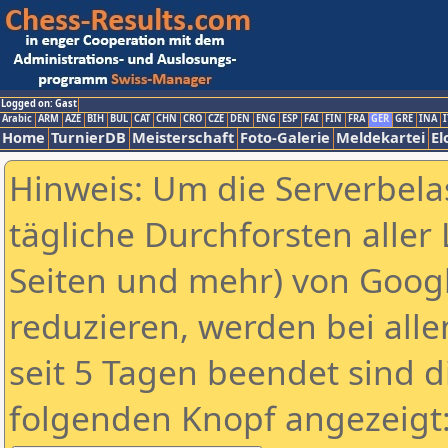
Logged on: Gast
Arabic
ARM
AZE
BIH
BUL
CAT
CHN
CRO
CZE
DEN
ENG
ESP
FAI
FIN
FRA
GER
GRE
INA
I
Home
TurnierDB
Meisterschaft
Foto-Galerie
Meldekartei
El
Hinweis: Um die Serverbela
tägliche Durchforsten aller 
Seiten und mehr) von Goog
reduzieren, werden bei alle
seit 5 Tagen beendet sind d
folgenden Knopf angezeigt