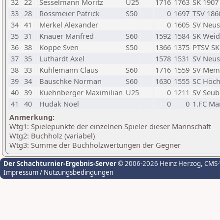
32
22
Sesselmann Moritz
U25
1716
1763
SK 1907
33
28
Rossmeier Patrick
S50
0
1697
TSV 1860
34
41
Merkel Alexander
0
1605
SV Neus
35
31
Knauer Manfred
S60
1592
1584
SK Weid
36
38
Koppe Sven
S50
1366
1375
PTSV SK
37
35
Luthardt Axel
1578
1531
SV Neus
38
33
Kuhlemann Claus
S60
1716
1559
SV Mem
39
34
Bauschke Norman
S60
1630
1555
SC Höch
40
39
Kuehnberger Maximilian
U25
0
1211
SV Seube
41
40
Hudak Noel
0
0
1.FC Ma
Anmerkung:
Wtg1: Spielepunkte der einzelnen Spieler dieser Mannschaft
Wtg2: Buchholz (variabel)
Wtg3: Summe der Buchholzwertungen der Gegner
Der Schachturnier-Ergebnis-Server
© 2006-2026 Heinz Herzog
, CMS
Impressum / Nutzungsbedingungen