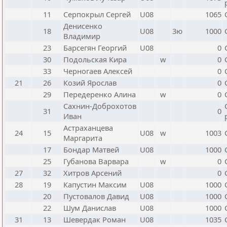
11
Серпокрыл Сергей
U08
1065
Денисенко
18
U08
3ю
1000
Владимир
23
Барсегян Георгий
U08
0
30
Подольская Кира
w
0
33
Черногаев Алексей
0
21
26
Козий Ярослав
0
29
Передеренко Алина
w
0
Сахнин-Доброхотов
31
0
Иван
Астраханцева
24
15
U08
w
1003
Маргарита
17
Бондар Матвей
U08
1000
25
Губанова Варвара
w
0
27
32
Хитров Арсений
0
28
19
Капустин Максим
U08
1000
20
Пустовалов Давид
U08
1000
22
Шум Данислав
U08
1000
31
13
Шевердак Роман
U08
1035