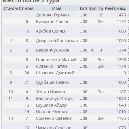
Место после 2 тура
Ст.ном
Ст.ном.
Имя
Тип
пол
Гр
Рейт.Нац.
1
1
Довгаль Герман
U08
2
1473
6
Бинюков Павел
U08
2ю
1172
16
Арабов Селим
U08
1000
4
8
Двирский Ростислав
U08
1090
5
2
Вавренчук Анна
U08
w
3
1374
3
Головченко Матвей
U08
3ю
1293
5
Сивенко Натан
U08
3ю
1174
8
34
Шваенко Дмитрий
0
9
21
Удобаши Селим
U08
1000
10
4
Жиган Никита
U08
3ю
1187
11
9
Мельничук Игорь
U08
1080
12
Шушаев Айдер
U08
1043
14
Иванов Кузьма
U08
1010
14
7
Соменко Савелий
U08
3ю
1105
10
Чумаков Лучезар
U08
1073