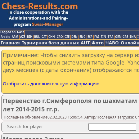
Logged on: Gast
Arabic
ARM
AZE
BIH
BUL
CAT
CHN
CRO
CZE
DEN
ENG
ESP
FAI
FIN
FRA
GER
GRE
INA
I
Главная
Турнирная база данных
AUT
Фото
ЧАВО
Онлайн
Примечание: Чтобы снизить загрузку на сервер и
страниц поисковыми системами типа Google, Yaho
двух месяцев (с даты окончания) отображаются по
Отобразить дополнительную информацию
Первенство г.Симферополя по шахматам 
лет 2014-2015 гг.р.
Последнее обновление02.02.2023 15:09:54, Автор/Последняя загрузка: Cr
Search for player