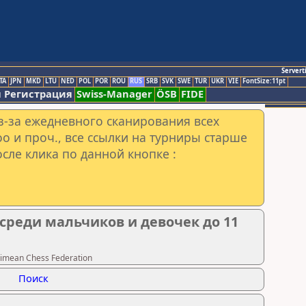
Servert
TA
JPN
MKD
LTU
NED
POL
POR
ROU
RUS
SRB
SVK
SWE
TUR
UKR
VIE
FontSize:11pt
 Регистрация
Swiss-Manager
ÖSB
FIDE
з-за ежедневного сканирования всех
o и проч., все ссылки на турниры старше
сле клика по данной кнопке :
среди мальчиков и девочек до 11
imean Chess Federation
Поиск