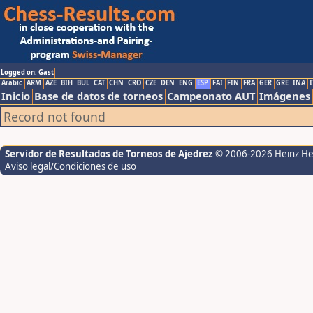
Logged on: Gast
Arabic
ARM
AZE
BIH
BUL
CAT
CHN
CRO
CZE
DEN
ENG
ESP
FAI
FIN
FRA
GER
GRE
INA
I
Inicio
Base de datos de torneos
Campeonato AUT
Imágenes
Record not found
Servidor de Resultados de Torneos de Ajedrez
© 2006-2026 Heinz H
Aviso legal/Condiciones de uso