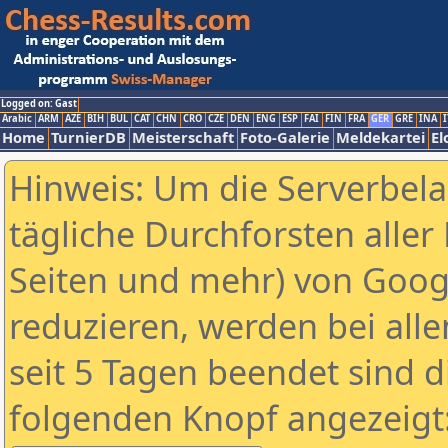
Logged on: Gast
Arabic
ARM
AZE
BIH
BUL
CAT
CHN
CRO
CZE
DEN
ENG
ESP
FAI
FIN
FRA
GER
GRE
INA
I
Home
TurnierDB
Meisterschaft
Foto-Galerie
Meldekartei
El
Hinweis: Um die Serverbel
tägliche Durchforsten aller 
Seiten und mehr) von Goog
reduzieren, werden bei alle
seit 5 Tagen beendet sind d
folgenden Knopf angezeigt