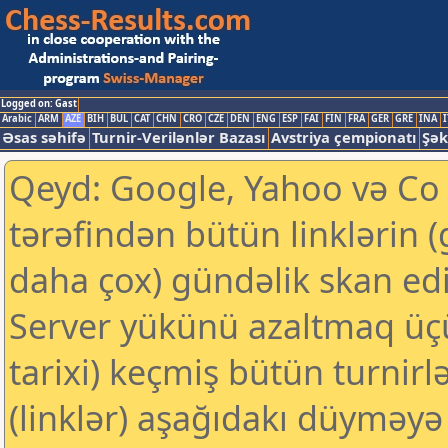
Logged on: Gast
Arabic
ARM
AZE
BIH
BUL
CAT
CHN
CRO
CZE
DEN
ENG
ESP
FAI
FIN
FRA
GER
GRE
INA
I
Əsas səhifə
Turnir-Verilənlər Bazası
Avstriya çempionatı
Şək
Qeyd: Google, Yahoo və Co k
tərəfindən bütün linklərin 
daha çox) gündəlik skan edil
Server yükünü azaltmaq üç
tarixi) keçmiş bütün turnirl
(linklər) aşağıdakı düyməyə