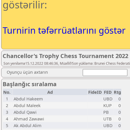
göstərilir:
Turnirin təfərrüatlarını göstər
Chancellor's Trophy Chess Tournament 2022
Son yeniləmə15.12.2022 08:46:36, Müəllif/Son yükləmə: Brunei Chess Federat
Oyunçu üçün axtarın
Başlanğıc sıralama
No.
Ad
FideID
FED
Rtg
1
Abdul Hakeem
UBD
0
2
Abdul Maleek
KUP
0
3
Abdul Qawi
PB
0
4
Ahmad Zawawi
UTB
0
5
Ak Abdul Alim
UBD
0