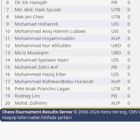
6
Dk Siti Haziqah
PB
0
7
Md. Abd. Hadi Syu'aib
UTB
0
8
Mek Jen Chen
UTB
0
9
Mohamad Hishamdi
UIS
0
10
Mohammad Aniq Hamim Lubawi
UIS
0
11
Mohammad Hisyammuddin
KUP
0
12
Mohammad Nur Afifuddin
UBD
0
13
Mu'iz Mustaqim
UBD
0
14
Muhamad Syazwan Nazri
UIS
0
15
Muhamad Zuhri Arif
PB
0
16
Muhammad Haziq Irfan
UIS
0
17
Muhammad Ridhwan@Abu Hurairah
KUP
0
18
Pete Anak Pranchis Lagan
UTB
0
19
Rodney Lim
PB
0
20
Mohd. Zulhilmi
KUP
0
Chess-Tournament-Results-Server
© 2006-2026 Heinz Herzog
, CMS-
Hüquqi təfərrüatlar/İstifadə şərtləri