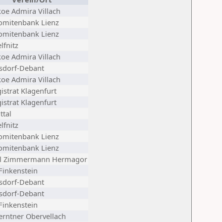
koe Admira Villach
omitenbank Lienz
omitenbank Lienz
lfnitz
koe Admira Villach
sdorf-Debant
koe Admira Villach
istrat Klagenfurt
istrat Klagenfurt
ttal
lfnitz
omitenbank Lienz
omitenbank Lienz
l Zimmermann Hermagor
Finkenstein
sdorf-Debant
sdorf-Debant
Finkenstein
erntner Obervellach