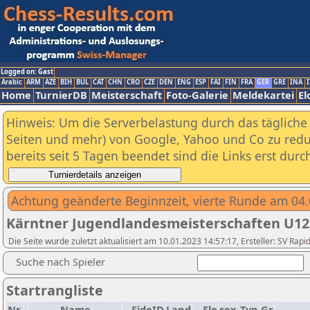
Logged on: Gast
Arabic
ARM
AZE
BIH
BUL
CAT
CHN
CRO
CZE
DEN
ENG
ESP
FAI
FIN
FRA
GER
GRE
INA
I
Home
TurnierDB
Meisterschaft
Foto-Galerie
Meldekartei
El
Hinweis: Um die Serverbelastung durch das tägliche D
Seiten und mehr) von Google, Yahoo und Co zu reduz
bereits seit 5 Tagen beendet sind die Links erst dur
Achtung geänderte Beginnzeit, vierte Runde am 04.0
Kärntner Jugendlandesmeisterschaften U12
Die Seite wurde zuletzt aktualisiert am 10.01.2023 14:57:17, Ersteller: SV R
Suche nach Spieler
Startrangliste
Nr.
Name
FideID
Land
Elo
sex
Typ
Gr