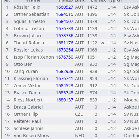
1
Rössler Felix
1660527
AUT
1472
U14
Esv As
2
Ortner Sebastian
1684515
AUT
1396
U14
Sk Dol
3
Squasi Ernesto
1684507
AUT
1379
U14
Sk Dol
4
Lobnig Tristan
1676733
AUT
1139
U12
Sk Woe
5
Brown Julian
1678736
AUT
1138
U14
Esv As
6
Theurl Rafaela
1681176
AUT
1122
w
U14
Sv Nus
7
Rössler Lukas
1673254
AUT
1068
U12
Esv As
8
Isop Florian Xenon
1676750
AUT
1051
U12
Sg Mag
9
Otto Ben
AUT
930
U14
Sg Mag
10
Zang Yuran
1682938
AUT
928
U14
Sgs Spi
11
Krassnig Florian
1676741
AUT
923
U14
Sk Woe
12
Zeiner Viktor
1684523
AUT
912
U14
Sk Dol
13
Biasco Dana
1683748
AUT
874
U14
Sk Dol
14
Riesz Norbert
1680137
AUT
833
U12
Moebe
15
Draca Gabriel
AUT
0
U14
Askoe 
16
Ortner Filip
CZE
0
U14
Sv Nus
17
Reiterer Paul
AUT
0
U12
Sv Nus
18
Schlese Jannis
AUT
0
U12
Askoe 
19
Van Bilsen Moos
NED
0
U14
Die-Ka