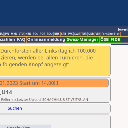
Servert
TA
JPN
MKD
LTU
NED
POL
POR
ROU
RUS
SRB
SVK
SWE
TUR
UKR
VIE
FontSize:11pt
ozahlen
FAQ
Onlineanmeldung
Swiss-Manager
ÖSB
FIDE
urchforsten aller Links (täglich 100.000
ieren, werden bei allen Turnieren, die
ch folgenden Knopf angezeigt:
1.2023 Start um 14.00!!!
,U14
apid Feffernitz,Letzter Upload: SCHACHKLUB ST VEIT/GLAN
Suchen
Verein/Ort