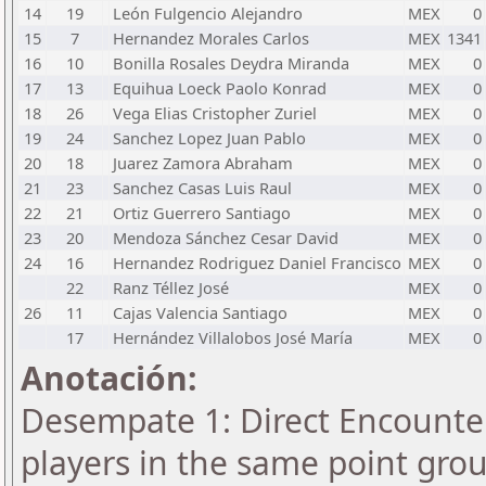
14
19
León Fulgencio Alejandro
MEX
0
15
7
Hernandez Morales Carlos
MEX
1341
16
10
Bonilla Rosales Deydra Miranda
MEX
0
17
13
Equihua Loeck Paolo Konrad
MEX
0
18
26
Vega Elias Cristopher Zuriel
MEX
0
19
24
Sanchez Lopez Juan Pablo
MEX
0
20
18
Juarez Zamora Abraham
MEX
0
21
23
Sanchez Casas Luis Raul
MEX
0
22
21
Ortiz Guerrero Santiago
MEX
0
23
20
Mendoza Sánchez Cesar David
MEX
0
24
16
Hernandez Rodriguez Daniel Francisco
MEX
0
22
Ranz Téllez José
MEX
0
26
11
Cajas Valencia Santiago
MEX
0
17
Hernández Villalobos José María
MEX
0
Anotación:
Desempate 1: Direct Encounter
players in the same point gro