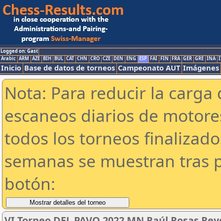
Logged on: Gast
Arabic
ARM
AZE
BIH
BUL
CAT
CHN
CRO
CZE
DEN
ENG
ESP
FAI
FIN
FRA
GER
GRE
INA
I
Inicio
Base de datos de torneos
Campeonato AUT
Imágenes
Nota: Para reducir la carga 
escaneos diarios de motor
todos los torneos finalizad
semanas se muestran tras p
botón:
VI Torneo DEL PAVO 2022 MN Raúl Rosas Re