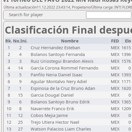
Última actualización11.12.2022 23:43:14, Propietario/Última carga: INTI FLOR
Search for player
Clasificación Final despu
Rk.
No.Ini.
Nombre
FED
Elo
1
2
Cruz Hernandez Esteban
MEX
1615
2
4
Bolanos Santoyo Fernanda
MEX
1396
3
3
Ruiz Uriostegui Brandon Alexis
MEX
1576
4
14
García Corona Rommel Fernando
MEX
0
5
5
Panfilo Neria Daniel Isaac
MEX
1393
6
9
Aguilar Montalvo Nery Adiel
MEX
1171
7
1
Espinosa de la Cruz Bruno Adan
MEX
1620
8
15
Garcia Dougal Daniel
MEX
0
9
6
Bolanos Santoyo Bruno Edrik
MEX
1365
10
8
Navarrete Franco Erik
MEX
1209
11
12
Cobos Mejia Jaime
MEX
0
12
25
Trejo Utiera Hector Nael
MEX
0
13
27
Watson Palacios Liam Charles
MEX
0