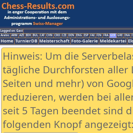
Logged on: Gast
Arabic
ARM
AZE
BIH
BUL
CAT
CHN
CRO
CZE
DEN
ENG
ESP
FAI
FIN
FRA
GER
GRE
INA
I
Home
TurnierDB
Meisterschaft
Foto-Galerie
Meldekartei
El
Hinweis: Um die Serverbela
tägliche Durchforsten aller 
Seiten und mehr) von Goog
reduzieren, werden bei alle
seit 5 Tagen beendet sind d
folgenden Knopf angezeigt