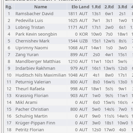
Rg.
Name
Elo
Land
1.Rd
2.Rd
3.Rd
1
Ramsbacher David
1811
AUT
13s1
6w1
2s1
2
Pedevilla Luis
1625
AUT
7w1
3s1
1w0
3
Lobnig Tristan
1171
AUT
17s1
2w0
6s1
1
4
Park Kevin seongbin
0
KOR
10w0
7s0
18w1
5
Chernishev Mark
1544
UZB
15s1
12w½
8s½
6
Uprimny Naomi
1068
AUT
14w1
1s0
3w0
7
Zang Yuran
899
AUT
2s0
4w1
15s1
8
Mandlberger Matthias
1210
AUT
11w1
10s1
5w½
9
Indarbiev Rakhman
979
AUT
16s1
13w½
12s0
10
Huditsch Nils Maximilian
1048
AUT
4s1
8w0
17s1
11
Peturnig Valerian
800
AUT
8s0
16w½
13s0
12
Theurl Rafaela
998
AUT
18w1
5s½
9w1
13
Krassnig Florian
903
AUT
1w0
9s½
11w1
14
Mikl Arami
0
AUT
6s0
15w½
16s½
15
Pacher Christian
800
AUT
5w0
14s½
7w0
16
Schulnig Martin
0
AUT
9w0
11s½
14w½
17
Krüger-Pippan Finn
0
AUT
3w0
18s1
10w0
18
Petritz Florian
0
AUT
12s0
17w0
4s0