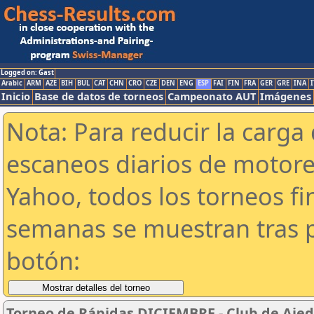
Logged on: Gast
Arabic
ARM
AZE
BIH
BUL
CAT
CHN
CRO
CZE
DEN
ENG
ESP
FAI
FIN
FRA
GER
GRE
INA
I
Inicio
Base de datos de torneos
Campeonato AUT
Imágenes
Nota: Para reducir la carga 
escaneos diarios de motor
Yahoo, todos los torneos f
semanas se muestran tras p
botón:
Torneo de Rápidas DICIEMBRE - Club de Ajed