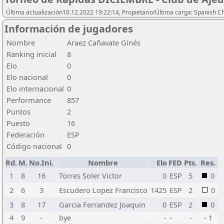
Última actualización10.12.2022 19:22:14, Propietario/Última carga: Spanish C
Información de jugadores
Nombre
Araez Cañavate Ginés
Ranking inicial
8
Elo
0
Elo nacional
0
Elo internacional
0
Performance
857
Puntos
2
Puesto
16
Federación
ESP
Código nacional
0
Rd.
M.
No.Ini.
Nombre
Elo
FED
Pts.
Res.
1
8
16
Torres Soler Victor
0
ESP
5
0
2
6
3
Escudero Lopez Francisco
1425
ESP
2
0
3
8
17
Garcia Ferrandez Joaquin
0
ESP
2
0
4
9
-
bye
-
-
-
- 1