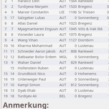
2
1
Haralcic Edin
AUT
1564
Rankweil
3
2
Turdiyeva Maryam
AUT
1520
Bregenz
3
4
5
Marxer Constantin
LIE
1106
Sc Triesen
3
5
17
Salzgeber Lukas
AUT
0
Sonnenberg
3
6
8
Atlas Daniel
AUT
1023
Bregenz
7
7
Myagmartseren Enguun
AUT
1045
Völs & Hak Ibk
8
6
Visneider Laura
AUT
1075
Bregenz
9
4
Wang Yihan
AUT
1127
Dornbirn
10
16
Kharma Mohammad
AUT
0
Lustenau
11
11
Schneider Aaron Jakob
AUT
808
Rankweil
12
12
Batbaatar Bolor-Erdem
MGL
0
Sonnenberg
13
9
Walser Daniel
AUT
829
Rankweil
15
Hollenstein Ruben
AUT
0
Lustenau
15
14
Grundböck Nico
AUT
0
Hohenems
16
19
Unterweger Paul
AUT
0
Sonnenberg
17
10
Kampl Simon
AUT
812
Sonnenberg
18
13
Dyab Ehab
AUT
0
Lustenau
19
18
Turdiyev Ali
BEL
0
Bregenz
Anmerkung: