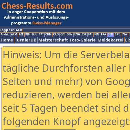
Logged on: Gast
Arabic
ARM
AZE
BIH
BUL
CAT
CHN
CRO
CZE
DEN
ENG
ESP
FAI
FIN
FRA
GER
GRE
INA
I
Home
TurnierDB
Meisterschaft
Foto-Galerie
Meldekartei
El
Hinweis: Um die Serverbel
tägliche Durchforsten aller 
Seiten und mehr) von Goog
reduzieren, werden bei alle
seit 5 Tagen beendet sind d
folgenden Knopf angezeigt