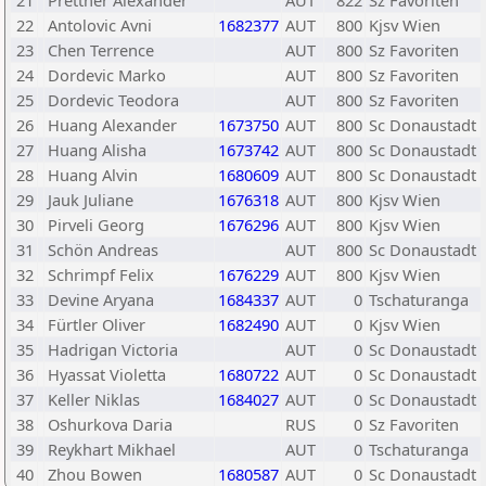
21
Prettner Alexander
AUT
822
Sz Favoriten
22
Antolovic Avni
1682377
AUT
800
Kjsv Wien
23
Chen Terrence
AUT
800
Sz Favoriten
24
Dordevic Marko
AUT
800
Sz Favoriten
25
Dordevic Teodora
AUT
800
Sz Favoriten
26
Huang Alexander
1673750
AUT
800
Sc Donaustadt
27
Huang Alisha
1673742
AUT
800
Sc Donaustadt
28
Huang Alvin
1680609
AUT
800
Sc Donaustadt
29
Jauk Juliane
1676318
AUT
800
Kjsv Wien
30
Pirveli Georg
1676296
AUT
800
Kjsv Wien
31
Schön Andreas
AUT
800
Sc Donaustadt
32
Schrimpf Felix
1676229
AUT
800
Kjsv Wien
33
Devine Aryana
1684337
AUT
0
Tschaturanga
34
Fürtler Oliver
1682490
AUT
0
Kjsv Wien
35
Hadrigan Victoria
AUT
0
Sc Donaustadt
36
Hyassat Violetta
1680722
AUT
0
Sc Donaustadt
37
Keller Niklas
1684027
AUT
0
Sc Donaustadt
38
Oshurkova Daria
RUS
0
Sz Favoriten
39
Reykhart Mikhael
AUT
0
Tschaturanga
40
Zhou Bowen
1680587
AUT
0
Sc Donaustadt