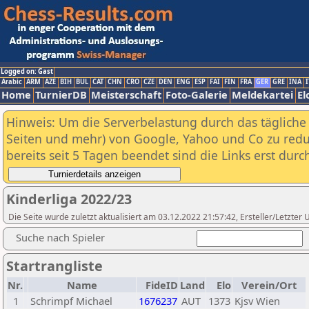
Logged on: Gast
Arabic
ARM
AZE
BIH
BUL
CAT
CHN
CRO
CZE
DEN
ENG
ESP
FAI
FIN
FRA
GER
GRE
INA
I
Home
TurnierDB
Meisterschaft
Foto-Galerie
Meldekartei
El
Hinweis: Um die Serverbelastung durch das tägliche D
Seiten und mehr) von Google, Yahoo und Co zu reduz
bereits seit 5 Tagen beendet sind die Links erst dur
Kinderliga 2022/23
Die Seite wurde zuletzt aktualisiert am 03.12.2022 21:57:42, Ersteller/Letzte
Suche nach Spieler
Startrangliste
Nr.
Name
FideID
Land
Elo
Verein/Ort
1
Schrimpf Michael
1676237
AUT
1373
Kjsv Wien