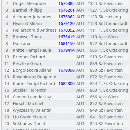
2
Unger Alexander
1676385
AUT
1324
Sz Favoriten
3
Barthel Philipp
1676261
AUT
1127
1. Sk Ottakring
4
Aichinger Johannes
1675362
AUT
1123
Sk Hietzing
5
Hyassat Milana
1679120
AUT
1123
Sc Donaustadt
6
Hellerschmid Andreas
1670352
AUT
1111
1. Sk Ottakring
7
Bouisset Theo
1675419
AUT
1110
Kjsv Wien
8
Dai Lana
1681150
AUT
972
Sc Donaustadt
9
Knittel-Templ Paula
1679414
AUT
966
1. Sk Ottakring
10
Brenner Richard
AUT
913
Sz Favoriten
11
Peschke Georg
AUT
889
Sz Favoriten
12
Borgoiakova Ailana
1679090
AUT
880
Sz Favoriten
13
Rosenkranz Benjamin
AUT
872
Sz Favoriten
14
Knittel-Templ Richard
1682300
AUT
864
1. Sk Ottakring
15
Stickler Florentin
AUT
860
1. Sk Ottakring
16
Canent Leander Jay
AUT
856
Kjsv Wien
17
Hirschl Michael
AUT
852
Sz Favoriten
18
Wyczesany Valentin
AUT
849
Sz Favoriten
19
Liu Owen Yixuan
AUT
841
Sz Favoriten
20
Sukhanov Daniil
AUT
824
SZ Favoriten