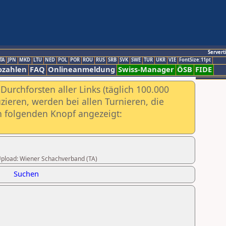
Servert
TA
JPN
MKD
LTU
NED
POL
POR
ROU
RUS
SRB
SVK
SWE
TUR
UKR
VIE
FontSize:11pt
ozahlen
FAQ
Onlineanmeldung
Swiss-Manager
ÖSB
FIDE
urchforsten aller Links (täglich 100.000
ieren, werden bei allen Turnieren, die
ch folgenden Knopf angezeigt:
r Upload: Wiener Schachverband (TA)
Suchen