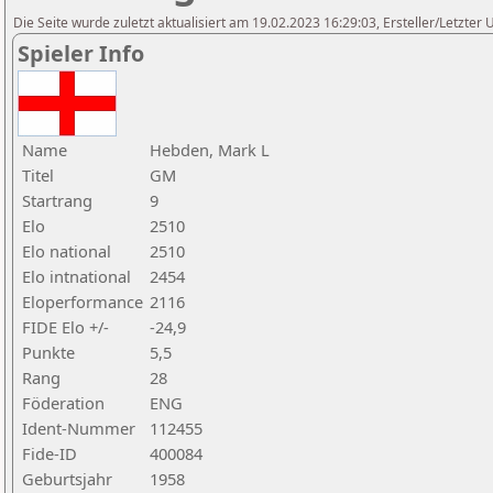
Die Seite wurde zuletzt aktualisiert am 19.02.2023 16:29:03, Ersteller/Letzter
Spieler Info
Name
Hebden, Mark L
Titel
GM
Startrang
9
Elo
2510
Elo national
2510
Elo intnational
2454
Eloperformance
2116
FIDE Elo +/-
-24,9
Punkte
5,5
Rang
28
Föderation
ENG
Ident-Nummer
112455
Fide-ID
400084
Geburtsjahr
1958