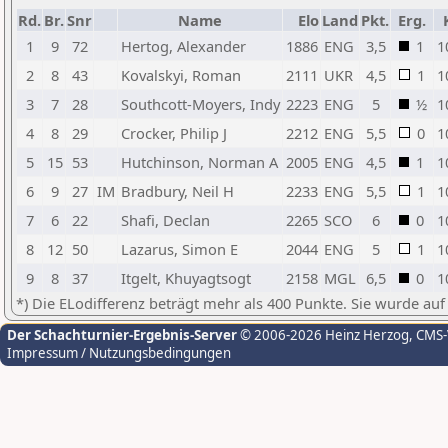
Rd.
Br.
Snr
Name
Elo
Land
Pkt.
Erg.
1
9
72
Hertog, Alexander
1886
ENG
3,5
1
1
2
8
43
Kovalskyi, Roman
2111
UKR
4,5
1
1
3
7
28
Southcott-Moyers, Indy
2223
ENG
5
½
1
4
8
29
Crocker, Philip J
2212
ENG
5,5
0
1
5
15
53
Hutchinson, Norman A
2005
ENG
4,5
1
1
6
9
27
IM
Bradbury, Neil H
2233
ENG
5,5
1
1
7
6
22
Shafi, Declan
2265
SCO
6
0
1
8
12
50
Lazarus, Simon E
2044
ENG
5
1
1
9
8
37
Itgelt, Khuyagtsogt
2158
MGL
6,5
0
1
*) Die ELodifferenz beträgt mehr als 400 Punkte. Sie wurde auf
Der Schachturnier-Ergebnis-Server
© 2006-2026 Heinz Herzog
, CMS
Impressum / Nutzungsbedingungen