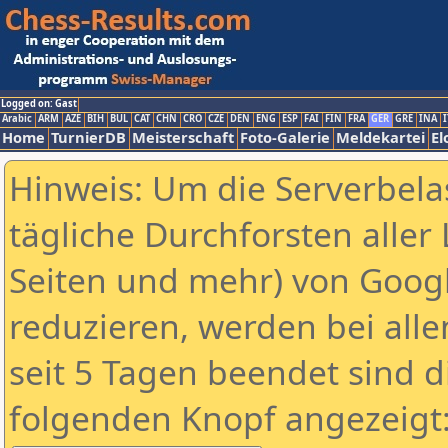
Logged on: Gast
Arabic
ARM
AZE
BIH
BUL
CAT
CHN
CRO
CZE
DEN
ENG
ESP
FAI
FIN
FRA
GER
GRE
INA
I
Home
TurnierDB
Meisterschaft
Foto-Galerie
Meldekartei
El
Hinweis: Um die Serverbela
tägliche Durchforsten aller 
Seiten und mehr) von Goog
reduzieren, werden bei alle
seit 5 Tagen beendet sind d
folgenden Knopf angezeigt