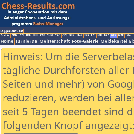
Logged on: Gast
Arabic
ARM
AZE
BIH
BUL
CAT
CHN
CRO
CZE
DEN
ENG
ESP
FAI
FIN
FRA
GER
GRE
INA
I
Home
TurnierDB
Meisterschaft
Foto-Galerie
Meldekartei
El
Hinweis: Um die Serverbela
tägliche Durchforsten aller 
Seiten und mehr) von Goog
reduzieren, werden bei alle
seit 5 Tagen beendet sind d
folgenden Knopf angezeigt