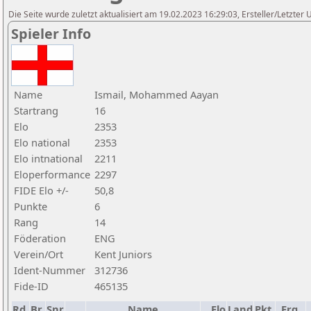
Die Seite wurde zuletzt aktualisiert am 19.02.2023 16:29:03, Ersteller/Letzter
Spieler Info
Name
Ismail, Mohammed Aayan
Startrang
16
Elo
2353
Elo national
2353
Elo intnational
2211
Eloperformance
2297
FIDE Elo +/-
50,8
Punkte
6
Rang
14
Föderation
ENG
Verein/Ort
Kent Juniors
Ident-Nummer
312736
Fide-ID
465135
Rd.
Br.
Snr
Name
Elo
Land
Pkt.
Erg.