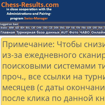
Logged on: Gast
Arabic
ARM
AZE
BIH
BUL
CAT
CHN
CRO
CZE
DEN
ENG
ESP
FAI
FIN
FRA
GER
GRE
INA
I
Главная
Турнирная база данных
AUT
Фото
ЧАВО
Онлайн
Примечание: Чтобы снизи
из-за ежедневного скани
поисковыми системами ти
проч., все ссылки на тур
месяцев (с даты окончан
после клика по данной кн