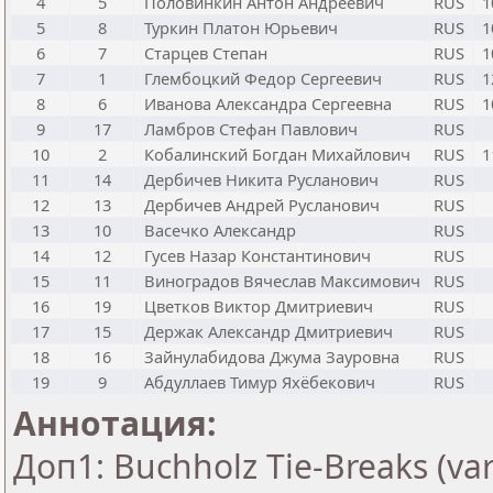
4
5
Половинкин Антон Андреевич
RUS
1
5
8
Туркин Платон Юрьевич
RUS
1
6
7
Старцев Степан
RUS
1
7
1
Глембоцкий Федор Сергеевич
RUS
1
8
6
Иванова Александра Сергеевна
RUS
1
9
17
Ламбров Стефан Павлович
RUS
10
2
Кобалинский Богдан Михайлович
RUS
1
11
14
Дербичев Никита Русланович
RUS
12
13
Дербичев Андрей Русланович
RUS
13
10
Васечко Александр
RUS
14
12
Гусев Назар Константинович
RUS
15
11
Виноградов Вячеслав Максимович
RUS
16
19
Цветков Виктор Дмитриевич
RUS
17
15
Держак Александр Дмитриевич
RUS
18
16
Зайнулабидова Джума Зауровна
RUS
19
9
Абдуллаев Тимур Яхёбекович
RUS
Аннотация:
Доп1: Buchholz Tie-Breaks (var