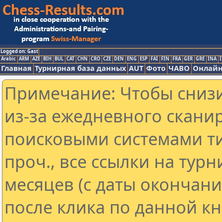
Logged on: Gast
Arabic
ARM
AZE
BIH
BUL
CAT
CHN
CRO
CZE
DEN
ENG
ESP
FAI
FIN
FRA
GER
GRE
INA
I
Главная
Турнирная база данных
AUT
Фото
ЧАВО
Онлайн
Примечание: Чтобы снизи
из-за ежедневного скани
поисковыми системами ти
проч., все ссылки на тур
месяцев (с даты окончан
после клика по данной кн