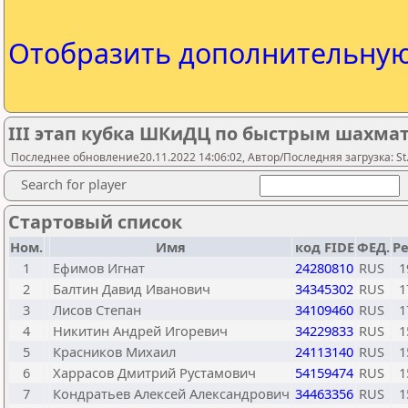
Отобразить дополнительну
III этап кубка ШКиДЦ по быстрым шахма
Последнее обновление20.11.2022 14:06:02, Автор/Последняя загрузка: St.
Search for player
Стартовый список
Ном.
Имя
код FIDE
ФЕД.
Ре
1
Ефимов Игнат
24280810
RUS
1
2
Балтин Давид Иванович
34345302
RUS
1
3
Лисов Степан
34109460
RUS
1
4
Никитин Андрей Игоревич
34229833
RUS
1
5
Красников Михаил
24113140
RUS
1
6
Харрасов Дмитрий Рустамович
54159474
RUS
1
7
Кондратьев Алексей Александрович
34463356
RUS
1