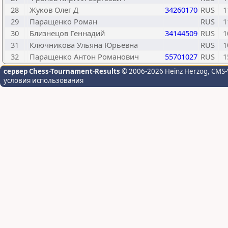
28
Жуков Олег Д
34260170
RUS
1
29
Паращенко Роман
RUS
1
30
Близнецов Геннадий
34144509
RUS
1
31
Ключникова Ульяна Юрьевна
RUS
1
32
Паращенко Антон Романович
55701027
RUS
1
сервер Chess-Tournament-Results
© 2006-2026 Heinz Herzog
, CMS-
условия использования