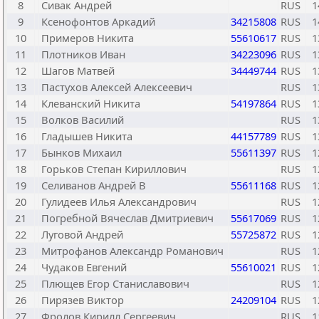
8
Сивак Андрей
RUS
1
9
Ксенофонтов Аркадий
34215808
RUS
1
10
Примеров Никита
55610617
RUS
1
11
Плотников Иван
34223096
RUS
1
12
Шагов Матвей
34449744
RUS
1
13
Пастухов Алексей Алексеевич
RUS
1
14
Клеванский Никита
54197864
RUS
1
15
Волков Василий
RUS
1
16
Гладышев Никита
44157789
RUS
1
17
Бынков Михаил
55611397
RUS
1
18
Горьков Степан Кириллович
RUS
1
19
Селиванов Андрей В
55611168
RUS
1
20
Гулидеев Илья Александрович
RUS
1
21
Погребной Вячеслав Дмитриевич
55617069
RUS
1
22
Луговой Андрей
55725872
RUS
1
23
Митрофанов Александр Романович
RUS
1
24
Чудаков Евгений
55610021
RUS
1
25
Плющев Егор Станиславович
RUS
1
26
Пирязев Виктор
24209104
RUS
1
27
Фролов Кирилл Сергеевич
RUS
1