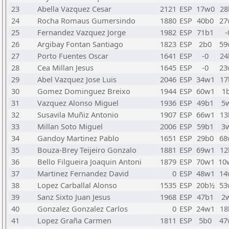
23
Abella Vazquez Cesar
2121
ESP
17w0
28
24
Rocha Romaus Gumersindo
1880
ESP
40b0
27
25
Fernandez Vazquez Jorge
1982
ESP
71b1
-
26
Argibay Fontan Santiago
1823
ESP
2b0
59
27
Porto Fuentes Oscar
1641
ESP
-0
24
28
Cea Millan Jesus
1645
ESP
-0
23
29
Abel Vazquez Jose Luis
2046
ESP
34w1
17
30
Gomez Dominguez Breixo
1944
ESP
60w1
1
31
Vazquez Alonso Miguel
1936
ESP
49b1
5
32
Susavila Muñiz Antonio
1907
ESP
66w1
13
33
Millan Soto Miguel
2006
ESP
59b1
3
34
Gandoy Martinez Pablo
1651
ESP
29b0
68
35
Bouza-Brey Teijeiro Gonzalo
1881
ESP
69w1
12
36
Bello Filgueira Joaquin Antoni
1879
ESP
70w1
10
37
Martinez Fernandez David
0
ESP
48w1
14
38
Lopez Carballal Alonso
1535
ESP
20b½
53
39
Sanz Sixto Juan Jesus
1968
ESP
47b1
2
40
Gonzalez Gonzalez Carlos
0
ESP
24w1
18
41
Lopez Graña Carmen
1811
ESP
5b0
47