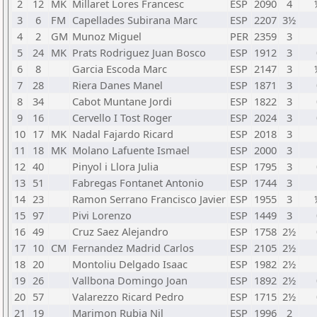
2
12
MK
Millaret Lores Francesc
ESP
2090
4
3
6
FM
Capellades Subirana Marc
ESP
2207
3½
4
2
GM
Munoz Miguel
PER
2359
3
5
24
MK
Prats Rodriguez Juan Bosco
ESP
1912
3
6
8
Garcia Escoda Marc
ESP
2147
3
7
28
Riera Danes Manel
ESP
1871
3
8
34
Cabot Muntane Jordi
ESP
1822
3
9
16
Cervello I Tost Roger
ESP
2024
3
10
17
MK
Nadal Fajardo Ricard
ESP
2018
3
11
18
MK
Molano Lafuente Ismael
ESP
2000
3
12
40
Pinyol i Llora Julia
ESP
1795
3
13
51
Fabregas Fontanet Antonio
ESP
1744
3
14
23
Ramon Serrano Francisco Javier
ESP
1955
3
15
97
Pivi Lorenzo
ESP
1449
3
16
49
Cruz Saez Alejandro
ESP
1758
2½
17
10
CM
Fernandez Madrid Carlos
ESP
2105
2½
18
20
Montoliu Delgado Isaac
ESP
1982
2½
19
26
Vallbona Domingo Joan
ESP
1892
2½
20
57
Valarezzo Ricard Pedro
ESP
1715
2½
21
19
Marimon Rubia Nil
ESP
1996
2