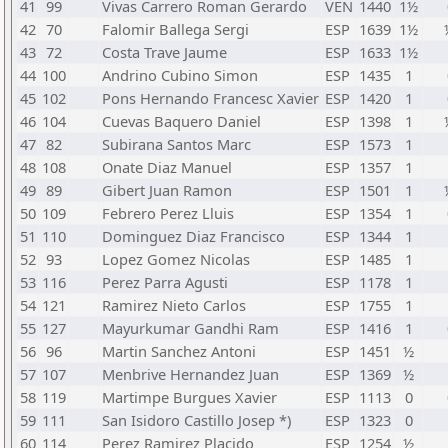
41
99
Vivas Carrero Roman Gerardo
VEN
1440
1½
42
70
Falomir Ballega Sergi
ESP
1639
1½
43
72
Costa Trave Jaume
ESP
1633
1½
44
100
Andrino Cubino Simon
ESP
1435
1
45
102
Pons Hernando Francesc Xavier
ESP
1420
1
46
104
Cuevas Baquero Daniel
ESP
1398
1
47
82
Subirana Santos Marc
ESP
1573
1
48
108
Onate Diaz Manuel
ESP
1357
1
49
89
Gibert Juan Ramon
ESP
1501
1
50
109
Febrero Perez Lluis
ESP
1354
1
51
110
Dominguez Diaz Francisco
ESP
1344
1
52
93
Lopez Gomez Nicolas
ESP
1485
1
53
116
Perez Parra Agusti
ESP
1178
1
54
121
Ramirez Nieto Carlos
ESP
1755
1
55
127
Mayurkumar Gandhi Ram
ESP
1416
1
56
96
Martin Sanchez Antoni
ESP
1451
½
57
107
Menbrive Hernandez Juan
ESP
1369
½
58
119
Martimpe Burgues Xavier
ESP
1113
0
59
111
San Isidoro Castillo Josep *)
ESP
1323
0
60
114
Perez Ramirez Placido
ESP
1254
½