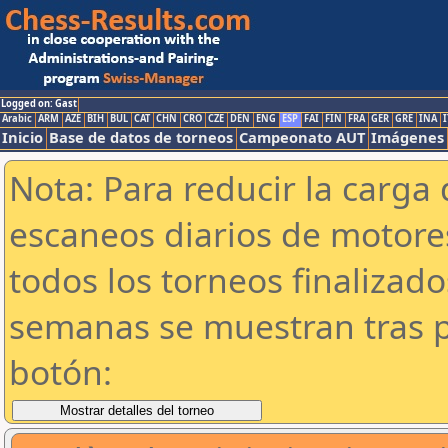
Logged on: Gast
Arabic
ARM
AZE
BIH
BUL
CAT
CHN
CRO
CZE
DEN
ENG
ESP
FAI
FIN
FRA
GER
GRE
INA
I
Inicio
Base de datos de torneos
Campeonato AUT
Imágenes
Nota: Para reducir la carga 
escaneos diarios de motor
todos los torneos finalizad
semanas se muestran tras p
botón: