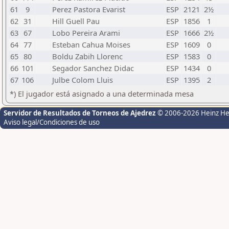
61
9
Perez Pastora Evarist
ESP
2121
2½
62
31
Hill Guell Pau
ESP
1856
1
63
67
Lobo Pereira Arami
ESP
1666
2½
64
77
Esteban Cahua Moises
ESP
1609
0
65
80
Boldu Zabih Llorenc
ESP
1583
0
66
101
Segador Sanchez Didac
ESP
1434
0
67
106
Julbe Colom Lluis
ESP
1395
2
*) El jugador está asignado a una determinada mesa
Servidor de Resultados de Torneos de Ajedrez
© 2006-2026 Heinz H
Aviso legal/Condiciones de uso