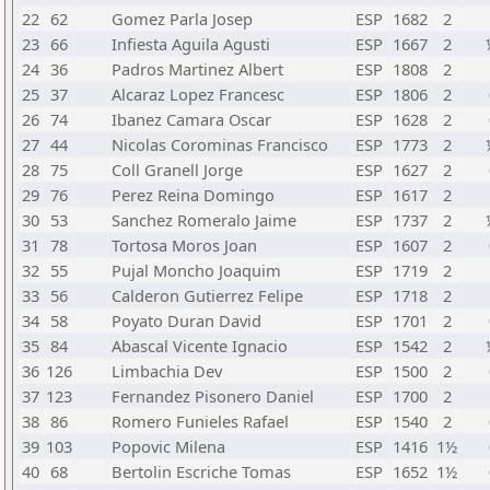
22
62
Gomez Parla Josep
ESP
1682
2
23
66
Infiesta Aguila Agusti
ESP
1667
2
24
36
Padros Martinez Albert
ESP
1808
2
25
37
Alcaraz Lopez Francesc
ESP
1806
2
26
74
Ibanez Camara Oscar
ESP
1628
2
27
44
Nicolas Corominas Francisco
ESP
1773
2
28
75
Coll Granell Jorge
ESP
1627
2
29
76
Perez Reina Domingo
ESP
1617
2
30
53
Sanchez Romeralo Jaime
ESP
1737
2
31
78
Tortosa Moros Joan
ESP
1607
2
32
55
Pujal Moncho Joaquim
ESP
1719
2
33
56
Calderon Gutierrez Felipe
ESP
1718
2
34
58
Poyato Duran David
ESP
1701
2
35
84
Abascal Vicente Ignacio
ESP
1542
2
36
126
Limbachia Dev
ESP
1500
2
37
123
Fernandez Pisonero Daniel
ESP
1700
2
38
86
Romero Funieles Rafael
ESP
1540
2
39
103
Popovic Milena
ESP
1416
1½
40
68
Bertolin Escriche Tomas
ESP
1652
1½