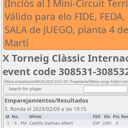
(Inclòs al I Mini-Circuit Ter
Válido para elo FIDE, FEDA,
SALA de JUEGO, planta 4 de
Martí
X Torneig Clàssic Interna
event code 308531-30853
Última actualización09.03.2023 23:31:07, Propietario/Última carga: Pablo Casti
Search for player
Emparejamientos/Resultados
5. Ronda el 2023/02/09 a las 19:15
M.
No.
White
FED
Elo
Pts.
Re
1
4
FM
Castillo Dalmau Albert
ESP
2281
4