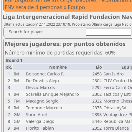
Por disposicion de los Organizadores, recordamos q
FNV sera de 4 personas x Equipo.
Liga Intergeneracional Rapid Fundacion Nav
Última actualización12.11.2022 23:18:18, Propietario/Última carga: Liga Nacio
Search for player
Mejores jugadores: por puntos obtenidos
Número mínimo de partidas requeridas: 60%
Board 1
Rk.
Nombre
Elo
Equi
1
IM
Boissonet Carlos P.
2458
San Isidro
2
IM
De Dovitiis Alejo
2304
CUV Centro Un
3
Devcic Marcos
2292
Ferro Carril O
4
IM
Scarella Enrique Alejandro
2302
Tacticos y Est
5
FM
Macagno Sergio
2322
Moreno Ches
6
IM
Tempone Marcelo
2375
Obras AySA
7
GM
Sorin Ariel
2398
Ventajedrez Pl
8
GM
Valerga Diego
2446
Republica Mart
9
IM
Fiorito Fabian
2352
Torre Blanca