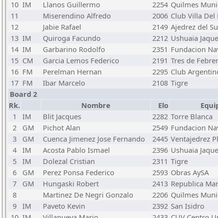
10
IM
Llanos Guillermo
2254
Quilmes Muni
11
Miserendino Alfredo
2006
Club Villa Del
12
Jabie Rafael
2149
Ajedrez del Su
13
IM
Quiroga Facundo
2212
Ushuaia Jaqu
14
IM
Garbarino Rodolfo
2351
Fundacion Nav
15
CM
Garcia Lemos Federico
2191
Tres de Febre
16
FM
Perelman Hernan
2295
Club Argentin
17
FM
Ibar Marcelo
2108
Tigre
Board 2
Rk.
Nombre
Elo
Equi
1
IM
Blit Jacques
2282
Torre Blanca
2
GM
Pichot Alan
2549
Fundacion Nav
3
GM
Cuenca Jimenez Jose Fernando
2445
Ventajedrez Pl
4
IM
Acosta Pablo Ismael
2396
Ushuaia Jaqu
5
IM
Dolezal Cristian
2311
Tigre
6
GM
Perez Ponsa Federico
2593
Obras AySA
7
GM
Hungaski Robert
2413
Republica Mart
8
Martinez De Negri Gonzalo
2206
Quilmes Muni
9
IM
Paveto Kevin
2392
San Isidro
10
IM
Villanueva Mario
2433
CUV Centro Un