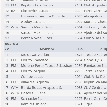
11
FM
Kapitanchuk Tomas
2151
Club Argentin
12
IM
Liascovich Lucas
2394
Ferro Carril O
13
Hernandez Amura Gilberto
2093
Abi Ajedrez
14
Godoy Luciano
2009
Moreno Ches
15
WIM
Sarquis Maria Belen
2064
Tacticos y Est
16
Sasson Maximiliano
2058
Ajedrez del Su
17
Perez Novoa Lucas
1634
Club Villa Del
Board 3
Rk.
Nombre
Elo
Equi
1
Moldovan Adrian
1875
Tres de Febre
2
FM
Fiorito Francisco
2204
Obras AySA
3
FM
Moreno Perez Tobias Sebastian
2230
Fundacion Nav
4
FM
Fiorito Joaquin
2213
Torre Blanca
5
Cumpe Lucas
2054
Club Villa Del
6
FM
Villarreal Agustin
2190
Republica Mart
7
WIM
Borda Rodas Anapaola S.
2083
CUV Centro Un
8
WCM
Bosco Giuliana
1748
Ajedrez del Su
9
FM
Schnaider Ilan
2207
Ferro Carril O
10
Ramirez Thiago
1521
Tigre