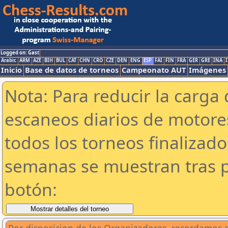
Logged on: Gast
Arabic
ARM
AZE
BIH
BUL
CAT
CHN
CRO
CZE
DEN
ENG
ESP
FAI
FIN
FRA
GER
GRE
INA
I
Inicio
Base de datos de torneos
Campeonato AUT
Imágenes
Nota: Para reducir la carga 
escaneos diarios de motor
todos los torneos finalizad
semanas se muestran tras p
botón: