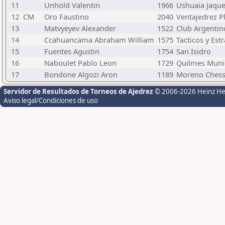
11
Unhold Valentin
1966
Ushuaia Jaqu
12
CM
Oro Faustino
2040
Ventajedrez Pl
13
Matvyeyev Alexander
1522
Club Argentin
14
Ccahuancama Abraham William
1575
Tacticos y Est
15
Fuentes Agustin
1754
San Isidro
16
Naboulet Pablo Leon
1729
Quilmes Muni
17
Bondone Algozi Aron
1189
Moreno Ches
Servidor de Resultados de Torneos de Ajedrez
© 2006-2026 Heinz H
Aviso legal/Condiciones de uso