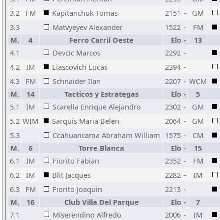
3.2
FM
Kapitanchuk Tomas
2151
-
GM
3.3
Matvyeyev Alexander
1522
-
FM
M.
4
Ferro Carril Oeste
Elo
-
13
4.1
Devcic Marcos
2292
-
4.2
IM
Liascovich Lucas
2394
-
4.3
FM
Schnaider Ilan
2207
-
WCM
M.
14
Tacticos y Estrategas
Elo
-
5
5.1
IM
Scarella Enrique Alejandro
2302
-
GM
5.2
WIM
Sarquis Maria Belen
2064
-
GM
5.3
Ccahuancama Abraham William
1575
-
CM
M.
6
Torre Blanca
Elo
-
15
6.1
IM
Fiorito Fabian
2352
-
FM
6.2
IM
Blit Jacques
2282
-
IM
6.3
FM
Fiorito Joaquin
2213
-
M.
16
Club Villa Del Parque
Elo
-
7
7.1
Miserendino Alfredo
2006
-
IM