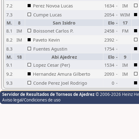
7.2
Perez Novoa Lucas
1634
-
IM
7.3
Cumpe Lucas
2054
-
WIM
M.
8
San Isidro
Elo
-
17
8.1
IM
Boissonet Carlos P.
2458
-
FM
8.2
IM
Paveto Kevin
2392
-
8.3
Fuentes Agustin
1754
-
M.
18
Abi Ajedrez
Elo
-
9
9.1
Lopez Cesar (Per)
1534
-
IM
9.2
Hernandez Amura Gilberto
2093
-
IM
9.3
Conde Perez Joel Rodrigo
0
-
Servidor de Resultados de Torneos de Ajedrez
© 2006-2026 Heinz H
Aviso legal/Condiciones de uso