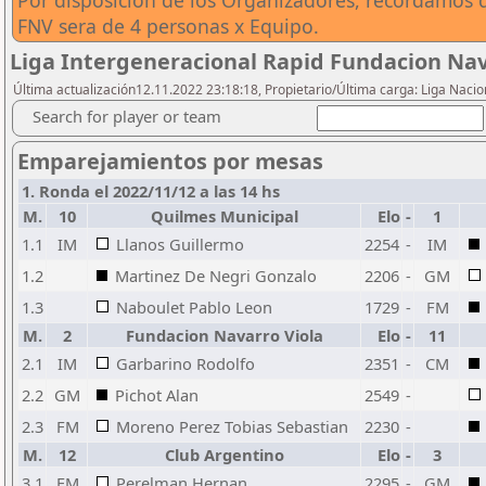
Por disposicion de los Organizadores, recordamos q
FNV sera de 4 personas x Equipo.
Liga Intergeneracional Rapid Fundacion Nav
Última actualización12.11.2022 23:18:18, Propietario/Última carga: Liga Nacio
Search for player or team
Emparejamientos por mesas
1. Ronda el 2022/11/12 a las 14 hs
M.
10
Quilmes Municipal
Elo
-
1
1.1
IM
Llanos Guillermo
2254
-
IM
1.2
Martinez De Negri Gonzalo
2206
-
GM
1.3
Naboulet Pablo Leon
1729
-
FM
M.
2
Fundacion Navarro Viola
Elo
-
11
2.1
IM
Garbarino Rodolfo
2351
-
CM
2.2
GM
Pichot Alan
2549
-
2.3
FM
Moreno Perez Tobias Sebastian
2230
-
M.
12
Club Argentino
Elo
-
3
3.1
FM
Perelman Hernan
2295
-
GM