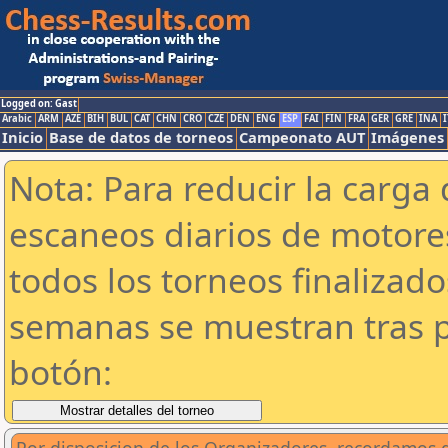
Logged on: Gast
Arabic
ARM
AZE
BIH
BUL
CAT
CHN
CRO
CZE
DEN
ENG
ESP
FAI
FIN
FRA
GER
GRE
INA
I
Inicio
Base de datos de torneos
Campeonato AUT
Imágenes
Nota: Para reducir la carga 
escaneos diarios de motor
todos los torneos finalizad
semanas se muestran tras p
botón: