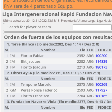
Por disposicion de los Organizadores, recordamos q
FNV sera de 4 personas x Equipo.
Liga Intergeneracional Rapid Fundacion Nav
Última actualización12.11.2022 23:18:18, Propietario/Última carga: Liga Nacio
Search for player or team
Orden de fuerza de los equipos con resulta
1. Torre Blanca (Elo medio:2282, Des 1: 14 / Des 2: 8)
M.
Nombre
Elo
FED
FIDE-ID
1
IM
Fiorito Fabian
2352
ARG
100200
2
IM
Blit Jacques
2282
ARG
114839
3
FM
Fiorito Joaquin
2213
ARG
180173
2. Obras AySA (Elo medio:2391, Des 1: 13,5 / Des 2: 9)
M.
Nombre
Elo
FED
FIDE-ID
1
IM
Tempone Marcelo
2375
ARG
100269
2
GM
Perez Ponsa Federico
2593
ARG
117927
3
FM
Fiorito Francisco
2204
ARG
180165
3. Fundacion Navarro Viola (Elo medio:2377, Des 1: 13 / Des
M.
Nombre
Elo
FED
FIDE-ID