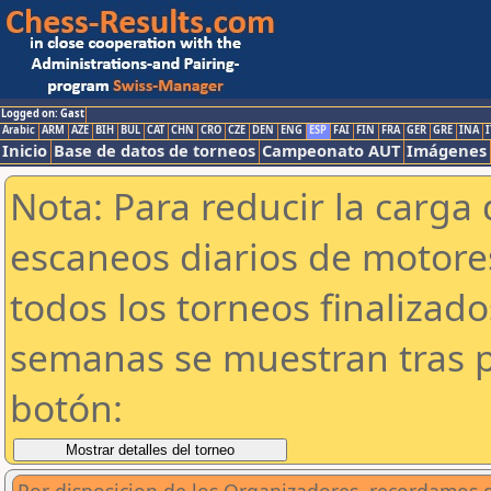
Logged on: Gast
Arabic
ARM
AZE
BIH
BUL
CAT
CHN
CRO
CZE
DEN
ENG
ESP
FAI
FIN
FRA
GER
GRE
INA
I
Inicio
Base de datos de torneos
Campeonato AUT
Imágenes
Nota: Para reducir la carga 
escaneos diarios de motor
todos los torneos finalizad
semanas se muestran tras p
botón: