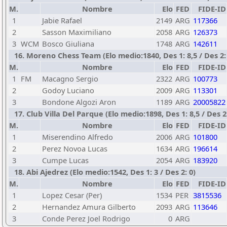
M.
Nombre
Elo
FED
FIDE-ID
1
Jabie Rafael
2149
ARG
117366
2
Sasson Maximiliano
2058
ARG
126373
3
WCM
Bosco Giuliana
1748
ARG
142611
16. Moreno Chess Team (Elo medio:1840, Des 1: 8,5 / Des 2:
M.
Nombre
Elo
FED
FIDE-ID
1
FM
Macagno Sergio
2322
ARG
100773
2
Godoy Luciano
2009
ARG
113301
3
Bondone Algozi Aron
1189
ARG
20005822
17. Club Villa Del Parque (Elo medio:1898, Des 1: 8,5 / Des 2:
M.
Nombre
Elo
FED
FIDE-ID
1
Miserendino Alfredo
2006
ARG
101800
2
Perez Novoa Lucas
1634
ARG
196614
3
Cumpe Lucas
2054
ARG
183920
18. Abi Ajedrez (Elo medio:1542, Des 1: 3 / Des 2: 0)
M.
Nombre
Elo
FED
FIDE-ID
1
Lopez Cesar (Per)
1534
PER
3815536
2
Hernandez Amura Gilberto
2093
ARG
113646
3
Conde Perez Joel Rodrigo
0
ARG