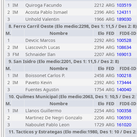
1
IM
Quiroga Facundo
2212
ARG
103519
2
IM
Acosta Pablo Ismael
2396
ARG
124311
3
Unhold Valentin
1966
ARG
189030
8. Ferro Carril Oeste (Elo medio:2298, Des 1: 11,5 / Des 2: 8)
M.
Nombre
Elo
FED
FIDE-ID
1
Devcic Marcos
2292
ARG
100528
2
IM
Liascovich Lucas
2394
ARG
108634
3
FM
Schnaider Ilan
2207
ARG
169013
9. San Isidro (Elo medio:2201, Des 1: 11,5 / Des 2: 8)
M.
Nombre
Elo
FED
FIDE-ID
1
IM
Boissonet Carlos P.
2458
ARG
100218
2
IM
Paveto Kevin
2392
ARG
173444
3
Fuentes Agustin
1754
ARG
140040
10. Quilmes Municipal (Elo medio:2063, Des 1: 10,5 / Des 2: 
M.
Nombre
Elo
FED
FIDE-ID
1
IM
Llanos Guillermo
2254
ARG
100358
2
Martinez De Negri Gonzalo
2206
ARG
106593
3
Naboulet Pablo Leon
1729
ARG
161020
11. Tacticos y Estrategas (Elo medio:1980, Des 1: 10 / Des 2: