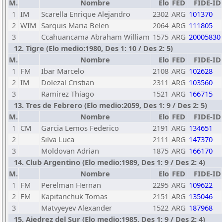
M.
Nombre
Elo
FED
FIDE-ID
1
IM
Scarella Enrique Alejandro
2302
ARG
101370
2
WIM
Sarquis Maria Belen
2064
ARG
111805
3
Ccahuancama Abraham William
1575
ARG
20005830
12. Tigre (Elo medio:1980, Des 1: 10 / Des 2: 5)
M.
Nombre
Elo
FED
FIDE-ID
1
FM
Ibar Marcelo
2108
ARG
102628
2
IM
Dolezal Cristian
2311
ARG
103560
3
Ramirez Thiago
1521
ARG
166715
13. Tres de Febrero (Elo medio:2059, Des 1: 9 / Des 2: 5)
M.
Nombre
Elo
FED
FIDE-ID
1
CM
Garcia Lemos Federico
2191
ARG
134651
2
Silva Luca
2111
ARG
147370
3
Moldovan Adrian
1875
ARG
166170
14. Club Argentino (Elo medio:1989, Des 1: 9 / Des 2: 4)
M.
Nombre
Elo
FED
FIDE-ID
1
FM
Perelman Hernan
2295
ARG
109622
2
FM
Kapitanchuk Tomas
2151
ARG
135046
3
Matvyeyev Alexander
1522
ARG
187968
15. Ajedrez del Sur (Elo medio:1985, Des 1: 9 / Des 2: 4)