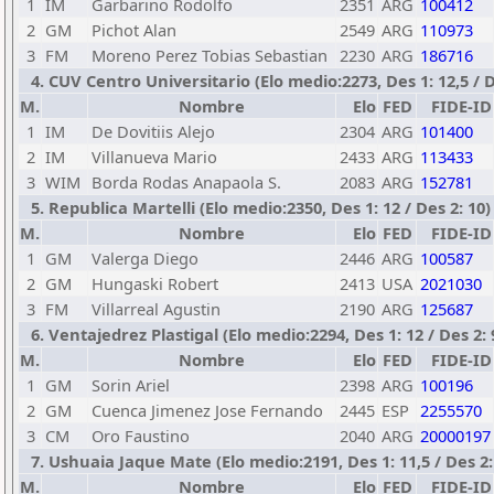
1
IM
Garbarino Rodolfo
2351
ARG
100412
2
GM
Pichot Alan
2549
ARG
110973
3
FM
Moreno Perez Tobias Sebastian
2230
ARG
186716
4. CUV Centro Universitario (Elo medio:2273, Des 1: 12,5 / D
M.
Nombre
Elo
FED
FIDE-ID
1
IM
De Dovitiis Alejo
2304
ARG
101400
2
IM
Villanueva Mario
2433
ARG
113433
3
WIM
Borda Rodas Anapaola S.
2083
ARG
152781
5. Republica Martelli (Elo medio:2350, Des 1: 12 / Des 2: 10)
M.
Nombre
Elo
FED
FIDE-ID
1
GM
Valerga Diego
2446
ARG
100587
2
GM
Hungaski Robert
2413
USA
2021030
3
FM
Villarreal Agustin
2190
ARG
125687
6. Ventajedrez Plastigal (Elo medio:2294, Des 1: 12 / Des 2: 
M.
Nombre
Elo
FED
FIDE-ID
1
GM
Sorin Ariel
2398
ARG
100196
2
GM
Cuenca Jimenez Jose Fernando
2445
ESP
2255570
3
CM
Oro Faustino
2040
ARG
20000197
7. Ushuaia Jaque Mate (Elo medio:2191, Des 1: 11,5 / Des 2:
M.
Nombre
Elo
FED
FIDE-ID