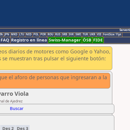
Servert
TA
JPN
MKD
LTU
NED
POL
POR
ROU
RUS
SRB
SVK
SWE
TUR
UKR
VIE
FontSize:11pt
FAQ
Registro en línea
Swiss-Manager
ÖSB
FIDE
aneos diarios de motores como Google o Yahoo,
 se muestran tras pulsar el siguiente botón:
ue el aforo de personas que ingresaran a la
arro Viola
nal de Ajedrez
Buscar
1
Des 2
Des 3