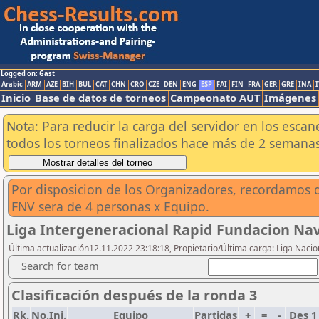
Logged on: Gast
Arabic
ARM
AZE
BIH
BUL
CAT
CHN
CRO
CZE
DEN
ENG
ESP
FAI
FIN
FRA
GER
GRE
INA
I
Inicio
Base de datos de torneos
Campeonato AUT
Imágenes
Nota: Para reducir la carga del servidor en los esc
todos los torneos finalizados hace más de 2 semanas
Por disposicion de los Organizadores, recordamos q
FNV sera de 4 personas x Equipo.
Liga Intergeneracional Rapid Fundacion Nav
Última actualización12.11.2022 23:18:18, Propietario/Última carga: Liga Nacio
Search for team
Clasificación después de la ronda 3
Rk.
No.Ini.
Equipo
Partidas
+
=
-
Des 