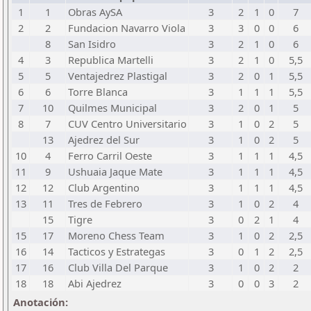
1
1
Obras AySA
3
2
1
0
7
2
2
Fundacion Navarro Viola
3
3
0
0
6
8
San Isidro
3
2
1
0
6
4
3
Republica Martelli
3
2
1
0
5,5
5
5
Ventajedrez Plastigal
3
2
0
1
5,5
6
6
Torre Blanca
3
1
1
1
5,5
7
10
Quilmes Municipal
3
2
0
1
5
8
7
CUV Centro Universitario
3
1
0
2
5
13
Ajedrez del Sur
3
1
0
2
5
10
4
Ferro Carril Oeste
3
1
1
1
4,5
11
9
Ushuaia Jaque Mate
3
1
1
1
4,5
12
12
Club Argentino
3
1
1
1
4,5
13
11
Tres de Febrero
3
1
0
2
4
15
Tigre
3
0
2
1
4
15
17
Moreno Chess Team
3
1
0
2
2,5
16
14
Tacticos y Estrategas
3
0
1
2
2,5
17
16
Club Villa Del Parque
3
1
0
2
2
18
18
Abi Ajedrez
3
0
0
3
2
Anotación: