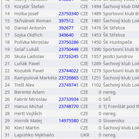
13
Korytár Štefan
CZE
1494
Šachový klub DM
14
Holba Josef
23750340
CZE
1489
Sportovní klub B
15
Skřivánek Roman
397512
CZE
1481
Šachový klub Lok
16
Daniel Antonín
392677
CZE
1476
ŠK Střelice
17
Sojka Oldřich
349640
CZE
1453
ŠK Střelice
18
Polívka Miroslav
23750286
CZE
1450
ŠK Hustopeče
19
Solař Lukáš
23750448
CZE
1390
Sportovní klub B
20
Skula Ladislav
23726245
CZE
1357
Jezdci Jundrov
21
Luňák Pavel
CZE
1289
Šachový klub Lok
22
Kozubík Pavel
23744022
CZE
1279
Sportovní klub B
23
Rampulová Markéta
23726865
CZE
1251
Šachový klub Lok
24
Trešl Alex
23749741
CZE
1102
Šachový klub Lok
25
Berente Adam
CZE
0
nereg.
26
Fabrik Miroslav
23733934
CZE
0
SKŠ
27
Hanus Michal
23748770
CZE
0
TJ Frenštát pod 
28
Hertl Vojtěch
CZE
0
nereg.
29
Horník Matej
14975580
CZE
0
Slovensko
30
Klecl Martin
CZE
0
Šachový klub Lok
31
Lapishko Mykhailo
UKR
0
nereg.