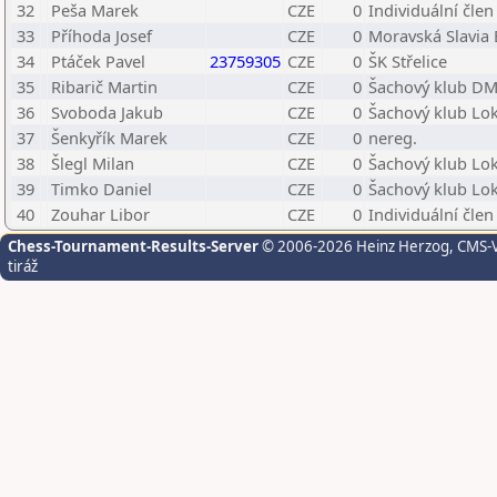
32
Peša Marek
CZE
0
Individuální člen
33
Příhoda Josef
CZE
0
Moravská Slavia
34
Ptáček Pavel
23759305
CZE
0
ŠK Střelice
35
Ribarič Martin
CZE
0
Šachový klub DM
36
Svoboda Jakub
CZE
0
Šachový klub Lok
37
Šenkyřík Marek
CZE
0
nereg.
38
Šlegl Milan
CZE
0
Šachový klub Lok
39
Timko Daniel
CZE
0
Šachový klub Lok
40
Zouhar Libor
CZE
0
Individuální člen
Chess-Tournament-Results-Server
© 2006-2026 Heinz Herzog
, CMS-
tiráž