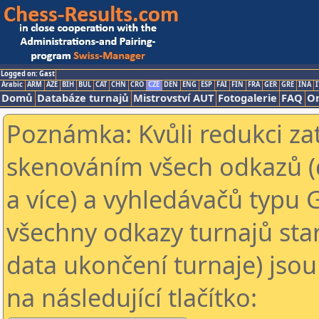
Logged on: Gast
Arabic
ARM
AZE
BIH
BUL
CAT
CHN
CRO
CZE
DEN
ENG
ESP
FAI
FIN
FRA
GER
GRE
INA
I
Domů
Databáze turnajů
Mistrovství AUT
Fotogalerie
FAQ
On
Poznámka: Kvůli redukci za
skenováním všech odkazů (
a více) a vyhledávačů typu 
všechny odkazy turnajů star
data ukončení turnaje) jsou
na následující tlačítko: