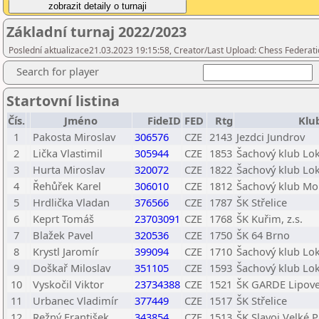
Základní turnaj 2022/2023
Poslední aktualizace21.03.2023 19:15:58, Creator/Last Upload: Chess Federati
Search for player
Startovní listina
Čís.
Jméno
FideID
FED
Rtg
Klu
1
Pakosta Miroslav
306576
CZE
2143
Jezdci Jundrov
2
Lička Vlastimil
305944
CZE
1853
Šachový klub Lok
3
Hurta Miroslav
320072
CZE
1822
Šachový klub Lok
4
Řehůřek Karel
306010
CZE
1812
Šachový klub Mor
5
Hrdlička Vladan
376566
CZE
1787
ŠK Střelice
6
Keprt Tomáš
23703091
CZE
1768
ŠK Kuřim, z.s.
7
Blažek Pavel
320536
CZE
1750
ŠK 64 Brno
8
Krystl Jaromír
399094
CZE
1710
Šachový klub Lok
9
Doškař Miloslav
351105
CZE
1593
Šachový klub Lok
10
Vyskočil Viktor
23734388
CZE
1521
ŠK GARDE Lipov
11
Urbanec Vladimír
377449
CZE
1517
ŠK Střelice
12
Režný František
343854
CZE
1513
ŠK Slavoj Velké P