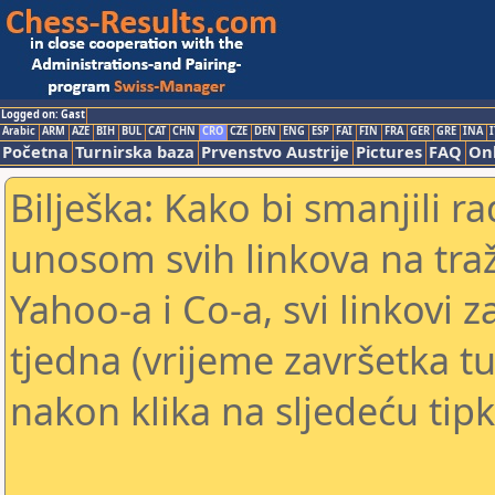
Logged on: Gast
Arabic
ARM
AZE
BIH
BUL
CAT
CHN
CRO
CZE
DEN
ENG
ESP
FAI
FIN
FRA
GER
GRE
INA
I
Početna
Turnirska baza
Prvenstvo Austrije
Pictures
FAQ
Onl
Bilješka: Kako bi smanjili 
unosom svih linkova na traž
Yahoo-a i Co-a, svi linkovi z
tjedna (vrijeme završetka tu
nakon klika na sljedeću tipk