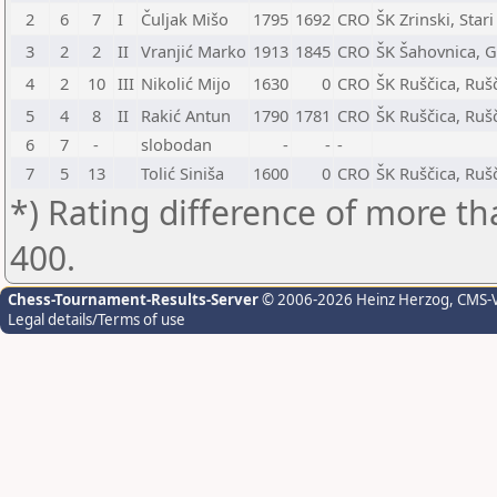
2
6
7
I
Čuljak Mišo
1795
1692
CRO
ŠK Zrinski, Stari
3
2
2
II
Vranjić Marko
1913
1845
CRO
ŠK Šahovnica, G
4
2
10
III
Nikolić Mijo
1630
0
CRO
ŠK Ruščica, Ruš
5
4
8
II
Rakić Antun
1790
1781
CRO
ŠK Ruščica, Ruš
6
7
-
slobodan
-
-
-
7
5
13
Tolić Siniša
1600
0
CRO
ŠK Ruščica, Ruš
*) Rating difference of more th
400.
Chess-Tournament-Results-Server
© 2006-2026 Heinz Herzog
, CMS-
Legal details/Terms of use