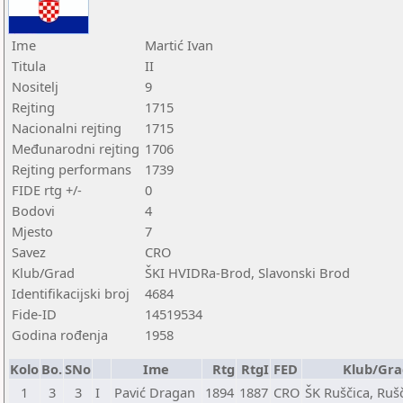
Ime
Martić Ivan
Titula
II
Nositelj
9
Rejting
1715
Nacionalni rejting
1715
Međunarodni rejting
1706
Rejting performans
1739
FIDE rtg +/-
0
Bodovi
4
Mjesto
7
Savez
CRO
Klub/Grad
ŠKI HVIDRa-Brod, Slavonski Brod
Identifikacijski broj
4684
Fide-ID
14519534
Godina rođenja
1958
Kolo
Bo.
SNo
Ime
Rtg
RtgI
FED
Klub/Gra
1
3
3
I
Pavić Dragan
1894
1887
CRO
ŠK Ruščica, Ruš