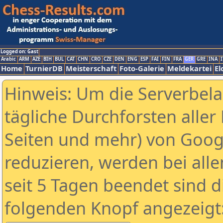
Logged on: Gast
Arabic
ARM
AZE
BIH
BUL
CAT
CHN
CRO
CZE
DEN
ENG
ESP
FAI
FIN
FRA
GER
GRE
INA
I
Home
TurnierDB
Meisterschaft
Foto-Galerie
Meldekartei
El
Hinweis: Um die Serverbel
tägliche Durchforsten aller 
Seiten und mehr) von Goog
reduzieren, werden bei alle
seit 5 Tagen beendet sind d
folgenden Knopf angezeigt