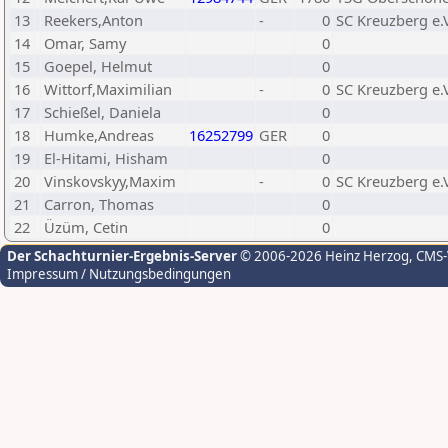
13
Reekers,Anton
-
0
SC Kreuzberg e.V
14
Omar, Samy
0
15
Goepel, Helmut
0
16
Wittorf,Maximilian
-
0
SC Kreuzberg e.V
17
Schießel, Daniela
0
18
Humke,Andreas
16252799
GER
0
19
El-Hitami, Hisham
0
20
Vinskovskyy,Maxim
-
0
SC Kreuzberg e.V
21
Carron, Thomas
0
22
Üzüm, Cetin
0
Der Schachturnier-Ergebnis-Server
© 2006-2026 Heinz Herzog
, CMS
Impressum / Nutzungsbedingungen