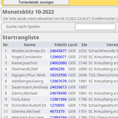
Monatsblitz 10-2022
Die Seite wurde zuletzt aktualisiert am 04.10.2022 23:26:27, Ersteller/Letzte
Suche nach Spieler
Startrangliste
Nr.
Name
FideID
Land
Elo
Verei
1
Modler,Andreas,Dr.
24645877
GER
2232
Schachfreunde Be
2
Vogel,Constantin
12960071
GER
2159
SC Kreuzberg e.V
3
Kaiser,Joachim
24602060
GER
2146
SC Kreuzberg e.V
4
Eberhardt,Olaf
4656296
GER
2080
SC Kreuzberg e.V
5
Nguyen,Phuc Nhat
16253590
GER
2046
TSG Oberschöne
6
Adelberger,Georg
12967076
GER
1981
SC Kreuzberg e.V
7
Sauermann,Andreas
24639613
GER
1897
8
Ziems,Michael
24678490
GER
1841
SC Kreuzberg e.V
9
Fock,Sana
12981966
GER
1796
SC Kreuzberg e.V
10
Schindler,Rudolf,Dr.
1270695
GER
1756
Schachgesellscha
11
Glienke,Michael
4673379
GER
1701
SC Kreuzberg e.V
12
Melchert,Kai-Uwe
12984744
GER
1786
TSG Oberschöne