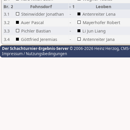
Br.
2
Fohnsdorf
-
1
Leoben
3.1
Steinwidder Jonathan
-
Antenreiter Lena
3.2
Auer Pascal
-
Mayerhofer Robert
3.3
Pichler Bastian
-
Li Jun Liang
3.4
Göttfried Jeremias
-
Antenreiter Jana
Der Schachturnier-Ergebnis-Server
© 2006-2026 Heinz Herzog
, CMS
Impressum / Nutzungsbedingungen