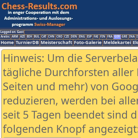
Logged on: Gast
Arabic
ARM
AZE
BIH
BUL
CAT
CHN
CRO
CZE
DEN
ENG
ESP
FAI
FIN
FRA
GER
GRE
INA
I
Home
TurnierDB
Meisterschaft
Foto-Galerie
Meldekartei
El
Hinweis: Um die Serverbel
tägliche Durchforsten aller 
Seiten und mehr) von Goog
reduzieren, werden bei alle
seit 5 Tagen beendet sind d
folgenden Knopf angezeigt