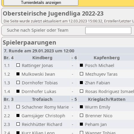
Obersteirische Jugendliga 2022-23
Die Seite wurde zuletzt aktualisiert am 12.03.2023 15:06:32, Ersteller/Letzter
Suche nach Spieler oder Team
Spielerpaarungen
7. Runde am 29.01.2023 um 12:00
Br.
4
Kindberg
-
6
Kapfenberg
1.1
Rattinger Jonas
-
Posch Michael
1.2
Mulkowski Iwan
-
Mezhuyev Taras
1.3
Dornhofer Tobias
-
Zhan Fabian
1.4
Dornhofer Lukas
-
Rosas Rodriguez Ismae
Br.
3
Trofaiach
-
5
Krieglach/Ratten
2.1
Schachner Romy Marie
-
Wurm Emily
2.2
Gamsjäger Christoph
-
Brenner Nico
2.3
Reichhütter Richard
-
Peham Jan
2.4
Kurz Kilian Leon
-
Wagner Tobias