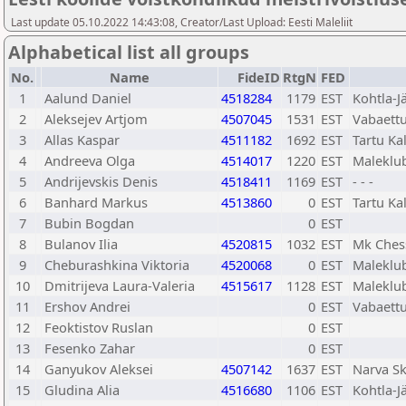
Last update 05.10.2022 14:43:08, Creator/Last Upload: Eesti Maleliit
Alphabetical list all groups
No.
Name
FideID
RtgN
FED
1
Aalund Daniel
4518284
1179
EST
Kohtla-J
2
Aleksejev Artjom
4507045
1531
EST
Vabaett
3
Allas Kaspar
4511182
1692
EST
Tartu Ka
4
Andreeva Olga
4514017
1220
EST
Maleklub
5
Andrijevskis Denis
4518411
1169
EST
- - -
6
Banhard Markus
4513860
0
EST
Tartu Ka
7
Bubin Bogdan
0
EST
8
Bulanov Ilia
4520815
1032
EST
Mk Ches
9
Cheburashkina Viktoria
4520068
0
EST
Maleklub
10
Dmitrijeva Laura-Valeria
4515617
1128
EST
Maleklub
11
Ershov Andrei
0
EST
Vabaett
12
Feoktistov Ruslan
0
EST
13
Fesenko Zahar
0
EST
14
Ganyukov Aleksei
4507142
1637
EST
Narva Sk
15
Gludina Alia
4516680
1106
EST
Kohtla-J