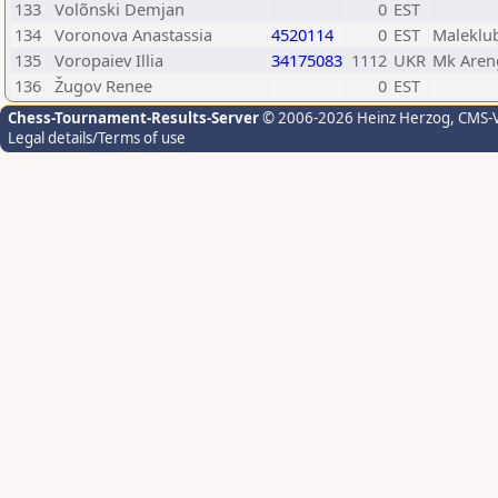
133
Volõnski Demjan
0
EST
134
Voronova Anastassia
4520114
0
EST
Maleklub
135
Voropaiev Illia
34175083
1112
UKR
Mk Aren
136
Žugov Renee
0
EST
Chess-Tournament-Results-Server
© 2006-2026 Heinz Herzog
, CMS-
Legal details/Terms of use