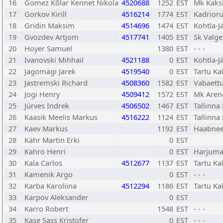
16
Gomez Kõlar Kennet Nikola
4520688
1252
EST
Mk Kaks
17
Gorkov Kirill
4516214
1774
EST
Kadrior
18
Gridin Maksim
4514696
1474
EST
Kohtla-J
19
Gvozdev Artjom
4517741
1405
EST
Sk Valge
20
Hoyer Samuel
1380
EST
- - -
21
Ivanovski Mihhail
4521188
0
EST
Kohtla-J
22
Jagomägi Jarek
4519540
0
EST
Tartu Ka
23
Jastremski Richard
4508360
1582
EST
Vabaett
24
Jogi Henry
4509412
1572
EST
Mk Aren
25
Jürves Indrek
4506502
1467
EST
Tallinna
26
Kaasik Meelis Markus
4516222
1124
EST
Tallinn
27
Kaev Markus
1192
EST
Haabnee
28
Kähr Martin Erki
0
EST
29
Kahro Henri
0
EST
Harjum
30
Kala Carlos
4512677
1137
EST
Tartu Ka
31
Kamenik Argo
0
EST
- - -
32
Karba Karoliina
4512294
1186
EST
Tartu Ka
33
Karpov Aleksander
0
EST
34
Karro Robert
1548
EST
- - -
35
Kase Sass Kristofer
0
EST
- - -