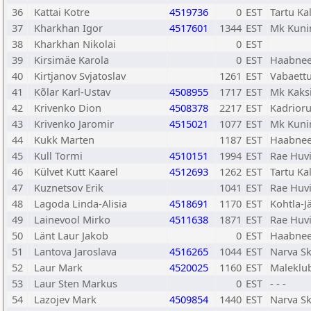
36
Kattai Kotre
4519736
0
EST
Tartu Ka
37
Kharkhan Igor
4517601
1344
EST
Mk Kuni
38
Kharkhan Nikolai
0
EST
39
Kirsimäe Karola
0
EST
Haabnee
40
Kirtjanov Svjatoslav
1261
EST
Vabaett
41
Kõlar Karl-Ustav
4508955
1717
EST
Mk Kaks
42
Krivenko Dion
4508378
2217
EST
Kadrior
43
Krivenko Jaromir
4515021
1077
EST
Mk Kuni
44
Kukk Marten
1187
EST
Haabnee
45
Kull Tormi
4510151
1994
EST
Rae Huvi
46
Külvet Kutt Kaarel
4512693
1262
EST
Tartu Ka
47
Kuznetsov Erik
1041
EST
Rae Huvi
48
Lagoda Linda-Alisia
4518691
1170
EST
Kohtla-J
49
Lainevool Mirko
4511638
1871
EST
Rae Huvi
50
Länt Laur Jakob
0
EST
Haabnee
51
Lantova Jaroslava
4516265
1044
EST
Narva Sk
52
Laur Mark
4520025
1160
EST
Maleklub
53
Laur Sten Markus
0
EST
- - -
54
Lazojev Mark
4509854
1440
EST
Narva Sk