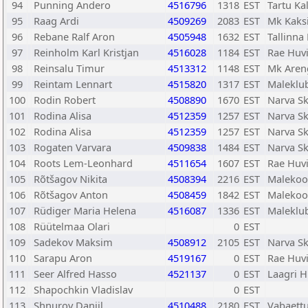
94
Punning Andero
4516796
1318
EST
Tartu Ka
95
Raag Ardi
4509269
2083
EST
Mk Kaks
96
Rebane Ralf Aron
4505948
1632
EST
Tallinna
97
Reinholm Karl Kristjan
4516028
1184
EST
Rae Huvi
98
Reinsalu Timur
4513312
1148
EST
Mk Aren
99
Reintam Lennart
4515820
1317
EST
Maleklu
100
Rodin Robert
4508890
1670
EST
Narva Sk
101
Rodina Alisa
4512359
1257
EST
Narva Sk
102
Rodina Alisa
4512359
1257
EST
Narva Sk
103
Rogaten Varvara
4509838
1484
EST
Narva Sk
104
Roots Lem-Leonhard
4511654
1607
EST
Rae Huvi
105
Rõtšagov Nikita
4508394
2216
EST
Malekoo
106
Rõtšagov Anton
4508459
1842
EST
Malekoo
107
Rüdiger Maria Helena
4516087
1336
EST
Maleklub
108
Rüütelmaa Olari
0
EST
109
Sadekov Maksim
4508912
2105
EST
Narva Sk
110
Sarapu Aron
4519167
0
EST
Rae Huvi
111
Seer Alfred Hasso
4521137
0
EST
Laagri H
112
Shapochkin Vladislav
0
EST
113
Shnurov Daniil
4510488
2180
EST
Vabaett