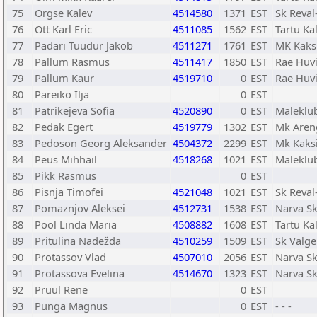
75
Orgse Kalev
4514580
1371
EST
Sk Reval
76
Ott Karl Eric
4511085
1562
EST
Tartu Ka
77
Padari Tuudur Jakob
4511271
1761
EST
MK Kaks
78
Pallum Rasmus
4511417
1850
EST
Rae Huvi
79
Pallum Kaur
4519710
0
EST
Rae Huvi
80
Pareiko Ilja
0
EST
81
Patrikejeva Sofia
4520890
0
EST
Maleklub
82
Pedak Egert
4519779
1302
EST
Mk Aren
83
Pedoson Georg Aleksander
4504372
2299
EST
Mk Kaks
84
Peus Mihhail
4518268
1021
EST
Maleklub
85
Pikk Rasmus
0
EST
86
Pisnja Timofei
4521048
1021
EST
Sk Reval
87
Pomaznjov Aleksei
4512731
1538
EST
Narva Sk
88
Pool Linda Maria
4508882
1608
EST
Tartu Ka
89
Pritulina Nadežda
4510259
1509
EST
Sk Valge
90
Protassov Vlad
4507010
2056
EST
Narva Sk
91
Protassova Evelina
4514670
1323
EST
Narva Sk
92
Pruul Rene
0
EST
93
Punga Magnus
0
EST
- - -