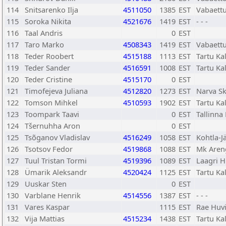
114
Snitsarenko Ilja
4511050
1385
EST
Vabaett
115
Soroka Nikita
4521676
1419
EST
- - -
116
Taal Andris
0
EST
117
Taro Marko
4508343
1419
EST
Vabaett
118
Teder Roobert
4515188
1113
EST
Tartu Ka
119
Teder Sander
4516591
1008
EST
Tartu Ka
120
Teder Cristine
4515170
0
EST
121
Timofejeva Juliana
4512820
1273
EST
Narva Sk
122
Tomson Mihkel
4510593
1902
EST
Tartu Ka
123
Toompark Taavi
0
EST
Tallinna
124
Tšernuhha Aron
0
EST
125
Tsõganov Vladislav
4516249
1058
EST
Kohtla-J
126
Tsotsov Fedor
4519868
1088
EST
Mk Aren
127
Tuul Tristan Tormi
4519396
1089
EST
Laagri H
128
Ümarik Aleksandr
4520424
1125
EST
Tartu Ka
129
Uuskar Sten
0
EST
130
Varblane Henrik
4514556
1387
EST
- - -
131
Vares Kaspar
1115
EST
Rae Huvi
132
Vija Mattias
4515234
1438
EST
Tartu Ka