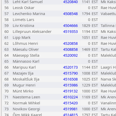
55
Leht Karl Samuel
4520840
1141
EST
Mk Kaks
56
Leosk Oskar
0
EST
Rae Huvi
57
Levchenko Marina
4508548
1794
EST
Vabaett
58
Liimets Lars
0
EST
59
Liiv Kristiina
4504666
1829
EST
Tallinna
60
Lillepruun Aleksander
4519353
1194
EST
Mk Kaks
61
Lipp Mark
1051
EST
Rae Huvi
62
Lõhmus Henri
4520858
0
EST
Rae Huvi
63
Mäesalu Oliver
4508858
1469
EST
Tartu Ka
64
Mäesepp Stella
4520092
0
EST
Maleklub
65
Männasoo Karl
0
EST
66
Maripuu Karl
4520173
1144
EST
Laagri H
67
Mazajev Ilja
4515790
1008
EST
Maleklub
68
Moskaltšuk Ilja
4516508
1025
EST
Narva Sk
69
Mugur Henri
4515986
1229
EST
Maleklu
70
Münt Mirko
4519132
1000
EST
Rae Huvi
71
Naestema Leen
4510224
1169
EST
Mk Aren
72
Normak Mihkel
4515420
0
EST
Vanalin
73
Novikov Georgi
4519981
1000
EST
Mk Aren
74
Õim Mikk Kaarel
4514815
1797
EST
Tartu Ka