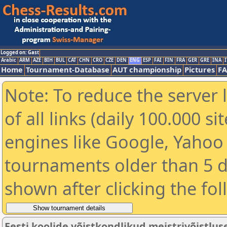
Logged on: Gast
Arabic
ARM
AZE
BIH
BUL
CAT
CHN
CRO
CZE
DEN
ENG
ESP
FAI
FIN
FRA
GER
GRE
INA
I
Home
Tournament-Database
AUT championship
Pictures
F
Note: To reduce the server 
of all links (daily 100.000 s
engines like Google, Yahoo a
tournaments older than 5 d
shown after clicking the fo
Eesti koolide võistkondlikud meistrivõistlus