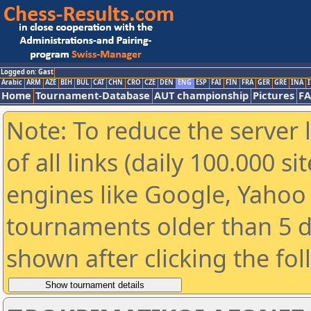
Logged on: Gast
Arabic
ARM
AZE
BIH
BUL
CAT
CHN
CRO
CZE
DEN
ENG
ESP
FAI
FIN
FRA
GER
GRE
INA
I
Home
Tournament-Database
AUT championship
Pictures
F
Note: To reduce the server 
of all links (daily 100.000 s
engines like Google, Yahoo a
tournaments older than 5 d
shown after clicking the fo