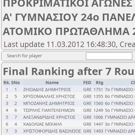
ΠΡΟΚΡΙΜΑΤΙΚΟΙ ΑΓΩΝΕΣ 
Α' ΓΥΜΝΑΣΙΟΥ 24ο ΠΑΝ
ΑΤΟΜΙΚΟ ΠΡΩΤΑΘΛΗΜΑ 
Last update 11.03.2012 16:48:30, Cre
Search for player
Final Ranking after 7 Ro
Rk.
SNo
Name
FED
Rtg
C
1
1
ΖΗΣΙΑΔΗΣ ΔΗΜΗΤΡΙΟΣ
GRE
1751
7ο ΓΥΜΝΑΣΙΟ
2
5
ΧΡΥΣΟΜΑΛΛΗΣ ΧΡΗΣΤΟΣ
GRE
1355
6ο ΓΥΜΝΑΣΙΟ
3
2
ΜΠΟΖΑΝΗΣ ΔΗΜΗΤΡΙΟΣ
GRE
1560
6ο ΓΥΜΝΑΣΙΟ
4
6
ΤΣΙΡΛΗΣ ΠΑΝΤΕΛΕΗΜΩΝ
GRE
1249
5ο ΓΥΜΝΑΣΙΟ
5
7
ΑΛΕΞΑΝΔΡΙΔΗΣ ΧΡΗΣΤΟΣ
GRE
1006
ΓΥΜΝΑΣΙΟ ΔΡ
6
4
ΧΑΔΟΛΙΑΣ ΜΙΧΑΗΛ
GRE
1447
3ο ΓΥΜΝΑΣΙΟ
7
3
ΧΡΙΣΤΟΦΟΡΙΔΗΣ ΒΑΣΙΛΕΙΟΣ
GRE
1493
ΓΥΜΝΑΣΙΟ ΔΡ