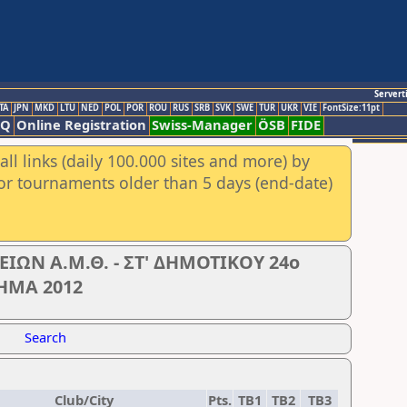
Servert
TA
JPN
MKD
LTU
NED
POL
POR
ROU
RUS
SRB
SVK
SWE
TUR
UKR
VIE
FontSize:11pt
AQ
Online Registration
Swiss-Manager
ÖSB
FIDE
ll links (daily 100.000 sites and more) by
for tournaments older than 5 days (end-date)
ΩΝ Α.Μ.Θ. - ΣΤ' ΔΗΜΟΤΙΚΟΥ 24ο
ΗΜΑ 2012
Search
Club/City
Pts.
TB1
TB2
TB3