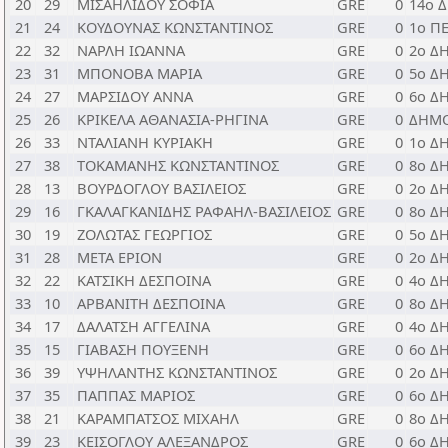
20
29
ΜΙΣΑΗΛΙΔΟΥ ΣΟΦΙΑ
GRE
0
14ο 
21
24
ΚΟΥΔΟΥΝΑΣ ΚΩΝΣΤΑΝΤΙΝΟΣ
GRE
0
1ο Π
22
32
ΝΑΡΛΗ ΙΩΑΝΝΑ
GRE
0
2ο Δ
23
31
ΜΠΟΝΟΒΑ ΜΑΡΙΑ
GRE
0
5ο Δ
24
27
ΜΑΡΣΙΔΟΥ ΑΝΝΑ
GRE
0
6ο Δ
25
26
ΚΡΙΚΕΛΑ ΑΘΑΝΑΣΙΑ-ΡΗΓΙΝΑ
GRE
0
ΔΗΜΟ
26
33
ΝΤΑΛΙΑΝΗ ΚΥΡΙΑΚΗ
GRE
0
1ο Δ
27
38
ΤΟΚΑΜΑΝΗΣ ΚΩΝΣΤΑΝΤΙΝΟΣ
GRE
0
8ο Δ
28
13
ΒΟΥΡΔΟΓΛΟΥ ΒΑΣΙΛΕΙΟΣ
GRE
0
2ο Δ
29
16
ΓΚΑΛΑΓΚΑΝΙΔΗΣ ΡΑΦΑΗΛ-ΒΑΣΙΛΕΙΟΣ
GRE
0
8ο Δ
30
19
ΖΟΛΩΤΑΣ ΓΕΩΡΓΙΟΣ
GRE
0
5ο Δ
31
28
ΜΕΤΑ ΕΡΙΟΝ
GRE
0
2ο Δ
32
22
ΚΑΤΣΙΚΗ ΔΕΣΠΟΙΝΑ
GRE
0
4ο Δ
33
10
ΑΡΒΑΝΙΤΗ ΔΕΣΠΟΙΝΑ
GRE
0
8ο Δ
34
17
ΔΑΛΑΤΣΗ ΑΓΓΕΛΙΝΑ
GRE
0
4ο Δ
35
15
ΓΙΑΒΑΣΗ ΠΟΥΞΕΝΗ
GRE
0
6ο Δ
36
39
ΥΨΗΛΑΝΤΗΣ ΚΩΝΣΤΑΝΤΙΝΟΣ
GRE
0
2ο Δ
37
35
ΠΑΠΠΑΣ ΜΑΡΙΟΣ
GRE
0
6ο Δ
38
21
ΚΑΡΑΜΠΑΤΣΟΣ ΜΙΧΑΗΛ
GRE
0
8ο Δ
39
23
ΚΕΙΣΟΓΛΟΥ ΑΛΕΞΑΝΔΡΟΣ
GRE
0
6ο Δ