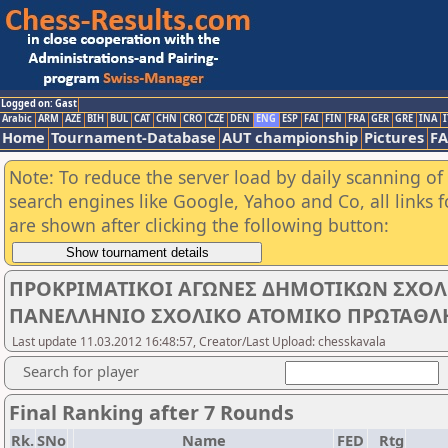
Logged on: Gast
Arabic
ARM
AZE
BIH
BUL
CAT
CHN
CRO
CZE
DEN
ENG
ESP
FAI
FIN
FRA
GER
GRE
INA
I
Home
Tournament-Database
AUT championship
Pictures
F
Note: To reduce the server load by daily scanning of a
search engines like Google, Yahoo and Co, all links 
are shown after clicking the following button:
ΠΡΟΚΡΙΜΑΤΙΚΟΙ ΑΓΩΝΕΣ ΔΗΜΟΤΙΚΩΝ ΣΧΟΛΕΙ
ΠΑΝΕΛΛΗΝΙΟ ΣΧΟΛΙΚΟ ΑΤΟΜΙΚΟ ΠΡΩΤΑΘΛ
Last update 11.03.2012 16:48:57, Creator/Last Upload: chesskavala
Search for player
Final Ranking after 7 Rounds
Rk.
SNo
Name
FED
Rtg