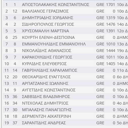
1
1
ΑΠΟΣΤΟΛΑΚΑΚΗΣ ΚΩΝΣΤΑΝΤΙΝΟΣ
GRE
1701
10ο 
2
12
ΒΑΛΛΙΑΝΟΣ ΓΕΡΑΣΙΜΟΣ
GRE
0
10ο 
3
6
ΔΗΜΗΤΡΙΑΔΗΣ ΙΟΡΔΑΝΗΣ
GRE
1319
10ο 
4
2
ΣΙΔΗΡΟΠΟΥΛΟΣ ΓΕΩΡΓΙΟΣ
GRE
1476
14ο 
5
5
ΧΡΥΣΟΜΑΛΛΗ ΜΑΡΤΙΝΑ
GRE
1391
12ο 
6
25
ΚΟΥΡΤΗ ΕΛΕΝΗ-ΔΕΣΠΟΙΝΑ
GRE
0
ΔΗΜΟ
7
8
ΕΜΜΑΝΟΥΗΛΙΔΗΣ ΕΜΜΑΝΟΥΗΛ
GRE
1010
13ο 
8
3
ΝΙΚΟΛΑΪΔΗΣ ΑΘΑΝΑΣΙΟΣ
GRE
1444
19ο 
9
7
ΚΑΡΑΚΟΥΛΙΔΗΣ ΓΕΩΡΓΙΟΣ
GRE
1011
10ο 
10
4
ΚΥΡΛΙΔΗΣ ΕΛΕΥΘΕΡΙΟΣ
GRE
1405
14ο 
11
14
ΓΑΒΡΙΗΛΙΔΗΣ ΧΑΡΑΛΑΜΠΟΣ
GRE
0
11ο 
12
20
ΘΕΟΧΑΡΙΔΗΣ ΕΥΑΓΓΕΛΟΣ
GRE
0
6ο Δ
13
11
ΑΡΠΑΤΖΑΝΗΣ ΙΩΑΝΝΗΣ
GRE
0
ΔΗΜΟ
14
9
ΑYΓΕΤΙΔΗΣ ΚΩΝΣΤΑΝΤΙΝΟΣ
GRE
0
10ο 
15
36
ΣΑΒΒΙΔΗΣ ΒΛΑΔΙΜΗΡΟΣ
GRE
0
10ο 
16
34
ΝΤΕΧΟΛΑΣ ΔΗΜΗΤΡΙΟΣ
GRE
0
4ο Δ
17
30
ΜΠΑΛΑΣΗΣ ΠΑΝΑΓΙΩΤΗΣ
GRE
0
10ο 
18
18
ΔΕΡΜΕΝΤΖΗ ΑΙΚΑΤΕΡΙΝΗ
GRE
0
ΔΗΜΟ
19
37
ΣΑΡΑΝΤΙΔΗΣ ΑΝΔΡΕΑΣ
GRE
0
5ο Δ