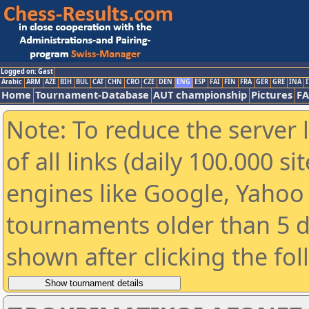
Logged on: Gast
Arabic
ARM
AZE
BIH
BUL
CAT
CHN
CRO
CZE
DEN
ENG
ESP
FAI
FIN
FRA
GER
GRE
INA
I
Home
Tournament-Database
AUT championship
Pictures
F
Note: To reduce the server 
of all links (daily 100.000 s
engines like Google, Yahoo a
tournaments older than 5 d
shown after clicking the fo