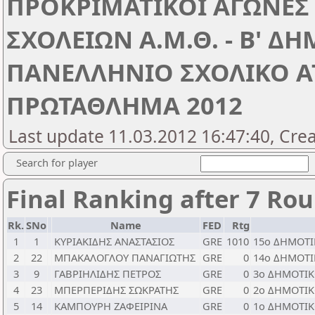
ΠΡΟΚΡΙΜΑΤΙΚΟΙ ΑΓΩΝΕ
ΣΧΟΛΕΙΩΝ Α.Μ.Θ. - Β' Δ
ΠΑΝΕΛΛΗΝΙΟ ΣΧΟΛΙΚΟ 
ΠΡΩΤΑΘΛΗΜΑ 2012
Last update 11.03.2012 16:47:40, Cre
Search for player
Final Ranking after 7 Ro
Rk.
SNo
Name
FED
Rtg
1
1
ΚΥΡΙΑΚΙΔΗΣ ΑΝΑΣΤΑΣΙΟΣ
GRE
1010
15ο ΔΗΜΟΤΙ
2
22
ΜΠΑΚΑΛΟΓΛΟΥ ΠΑΝΑΓΙΩΤΗΣ
GRE
0
14ο ΔΗΜΟΤ
3
9
ΓΑΒΡΙΗΛΙΔΗΣ ΠΕΤΡΟΣ
GRE
0
3ο ΔΗΜΟΤΙ
4
23
ΜΠΕΡΠΕΡΙΔΗΣ ΣΩΚΡΑΤΗΣ
GRE
0
2ο ΔΗΜΟΤΙΚ
5
14
ΚΑΜΠΟΥΡΗ ΖΑΦΕΙΡΙΝΑ
GRE
0
1ο ΔΗΜΟΤΙΚ