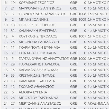
6
19
ΚΟΣΜΙΔΗΣ ΓΕΩΡΓΙΟΣ
GRE
0
ΔΗΜΟΤΙΚΟ 
7
21
ΜΑΥΡΟΜΑΤΗΣ ΑΝΤΩΝΙΟΣ
GRE
0
1ο ΔΗΜΟΤΙΚ
8
3
ΤΟΥΝΟΥΣΙΔΗΣ ΠΑΝΑΓΙΩΤΗΣ
GRE
1008
15ο ΔΗΜΟΤΙ
9
2
ΜΠΑΗΣ ΙΩΑΝΝΗΣ
GRE
1009
ΔΗΜΟΤΙΚΟ 
10
10
ΓΕΩΡΓΕΛΕΣ ΓΕΩΡΓΙΟΣ
GRE
0
6ο ΔΗΜΟΤΙ
11
32
ΧΑΜΗΛΑΚΗ ΕΥΑΓΓΕΛΙΑ
GRE
0
4ο ΔΗΜΟΤΙ
12
4
ΚΟΥΤΡΑΚΗΣ ΝΙΚΟΛΑΟΣ
GRE
1007
ΔΗΜΟΤΙΚΟ 
13
25
ΜΠΟΝΟΒΑ ΕΛΠΙΔΑ-ΖΩΗ
GRE
0
5ο ΔΗΜΟΤΙ
14
11
ΓΚΑΡΜΠΟΥΝΗ ΕΥΦΗΜΙΑ
GRE
0
2ο ΔΗΜΟΤΙΚ
15
31
ΤΣΙΝΤΑΡΑΚΗΣ ΜΙΧΑΗΛ
GRE
0
1ο ΔΗΜΟΤΙ
16
5
ΓΑΡΓΑΝΟΥΡΑΚΗΣ ΑΝΑΣΤΑΣΙΟΣ
GRE
1000
ΔΗΜΟΤΙΚΟ 
17
29
ΠΑΡΑΣΧΑΚΗΣ ΠΑΡΑΣΧΟΣ
GRE
0
1ο ΔΗΜΟΤΙ
18
15
ΚΑΡΑΜΑΝΙΔΗΣ ΚΟΣΜΑΣ
GRE
0
1ο ΔΗΜΟΤΙ
19
33
ΧΡΙΣΤΑΚΙΔΗΣ ΠΑΥΛΟΣ
GRE
0
3ο ΔΗΜΟΤΙ
20
13
ΚΑΜΠΑΝΗ ΕΥΑΓΓΕΛΙΑ
GRE
0
6ο ΔΗΜΟΤΙΚ
21
12
ΓΚΟΛΙΑΣ ΑΘΑΝΑΣΙΟΣ
GRE
0
1ο ΔΗΜΟΤΙ
22
6
ΑΜΟΙΡΑ ΕΥΓΕΝΙΑ
GRE
0
5ο ΔΗΜΟΤΙ
23
26
ΜΠΟΥΣΙΟΥ ΤΑΡΣΗΑΝΝΑ
GRE
0
5ο ΔΗΜΟΤΙ
24
27
ΜΕΡΤΖΑΝΗΣ ΑΝΑΣΤΑΣΙΟΣ
GRE
0
ΑΚΑΔΗΜΙΑ 
25
8
ΑΣΤΕΡΙΑΔΗΣ ΔΗΜΗΤΡΙΟΣ
GRE
0
15ο ΔΗΜΟΤΙ