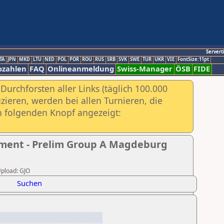
Servert
TA
JPN
MKD
LTU
NED
POL
POR
ROU
RUS
SRB
SVK
SWE
TUR
UKR
VIE
FontSize:11pt
ozahlen
FAQ
Onlineanmeldung
Swiss-Manager
ÖSB
FIDE
urchforsten aller Links (täglich 100.000
ieren, werden bei allen Turnieren, die
ch folgenden Knopf angezeigt:
ament - Prelim Group A Magdeburg
Upload: GJO
Suchen