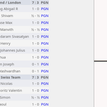
nd / London
7 : 3
PGN
g Abigail R
1 - 0
PGN
 Shivam
½ - ½
PGN
use Max
1 - 0
PGN
 Manvith
½ - ½
PGN
daram Sivasatyan
1 - 0
PGN
 Henry
1 - 0
PGN
 Johannes Julius
1 - 0
PGN
shua
1 - 0
PGN
n Joseph
0 - 1
PGN
 Yashvardhan
0 - 1
PGN
 Swiss Team
7 : 3
PGN
Nicolas
1 - 0
PGN
oritz Valentin
1 - 0
PGN
 Simon
½ - ½
PGN
aoul
1 - 0
PGN