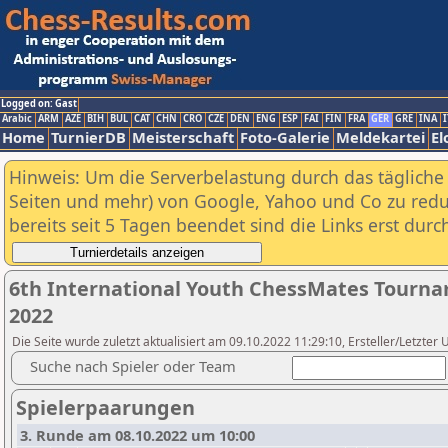
Logged on: Gast
Arabic
ARM
AZE
BIH
BUL
CAT
CHN
CRO
CZE
DEN
ENG
ESP
FAI
FIN
FRA
GER
GRE
INA
I
Home
TurnierDB
Meisterschaft
Foto-Galerie
Meldekartei
El
Hinweis: Um die Serverbelastung durch das tägliche D
Seiten und mehr) von Google, Yahoo und Co zu reduz
bereits seit 5 Tagen beendet sind die Links erst dur
6th International Youth ChessMates Tourn
2022
Die Seite wurde zuletzt aktualisiert am 09.10.2022 11:29:10, Ersteller/Letzter 
Suche nach Spieler oder Team
Spielerpaarungen
3. Runde am 08.10.2022 um 10:00