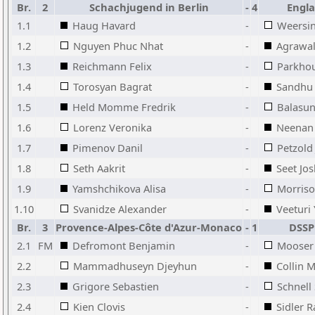
Br.
2
Schachjugend in Berlin
-
4
Engla
1.1
Haug Havard
-
Weersin
1.2
Nguyen Phuc Nhat
-
Agrawal
1.3
Reichmann Felix
-
Parkho
1.4
Torosyan Bagrat
-
Sandhu
1.5
Held Momme Fredrik
-
Balasun
1.6
Lorenz Veronika
-
Neenan
1.7
Pimenov Danil
-
Petzold
1.8
Seth Aakrit
-
Seet Jo
1.9
Yamshchikova Alisa
-
Morriso
1.10
Svanidze Alexander
-
Veeturi
Br.
3
Provence-Alpes-Côte d'Azur-Monaco
-
1
DSSP
2.1
FM
Defromont Benjamin
-
Mooser 
2.2
Mammadhuseyn Djeyhun
-
Collin M
2.3
Grigore Sebastien
-
Schnell
2.4
Kien Clovis
-
Sidler R