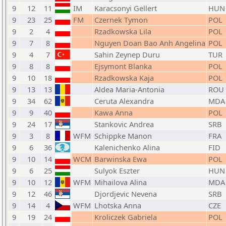
9
12
11
IM
Karacsonyi Gellert
HUN
9
23
25
FM
Czernek Tymon
POL
9
2
4
Rzadkowska Lila
POL
9
7
8
Nguyen Doan Bao Anh Angelina
POL
9
4
7
Sahin Zeynep Duru
TUR
9
8
8
Ejsymont Blanka
POL
9
10
18
Rzadkowska Kaja
POL
9
13
13
Aldea Maria-Antonia
ROU
9
34
62
Ceruta Alexandra
MDA
9
9
40
Kawa Anna
POL
9
24
17
Stankovic Andrea
SRB
9
3
8
WFM
Schippke Manon
FRA
9
6
36
Kalenichenko Alina
FID
9
10
14
WCM
Barwinska Ewa
POL
9
6
25
Sulyok Eszter
HUN
9
10
12
WFM
Mihailova Alina
MDA
9
12
46
Djordjevic Nevena
SRB
9
14
4
WFM
Lhotska Anna
CZE
9
19
24
Kroliczek Gabriela
POL