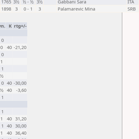
1765
3½
½ - ½
3½
Gabbani Sara
ITA
1898
3
0 - 1
3
Palamarevic Mina
SRB
n.
K
rtg+/-
 0
 0
40
-21,20
 0
 1
 1
 ½
 0
40
-30,00
 ½
40
-3,60
 1
 1
 1
40
31,20
 1
40
30,00
 1
40
36,40