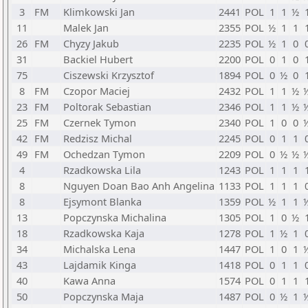
3
FM
Klimkowski Jan
2441
POL
1
1
½
11
Malek Jan
2355
POL
½
1
1
26
FM
Chyzy Jakub
2235
POL
½
1
0
31
Backiel Hubert
2200
POL
0
1
0
75
Ciszewski Krzysztof
1894
POL
0
½
0
8
FM
Czopor Maciej
2432
POL
1
1
½
23
FM
Poltorak Sebastian
2346
POL
1
1
½
25
FM
Czernek Tymon
2340
POL
1
0
0
42
FM
Redzisz Michal
2245
POL
0
1
1
49
FM
Ochedzan Tymon
2209
POL
0
½
½
4
Rzadkowska Lila
1243
POL
1
1
1
8
Nguyen Doan Bao Anh Angelina
1133
POL
1
1
1
8
Ejsymont Blanka
1359
POL
½
1
1
13
Popczynska Michalina
1305
POL
1
0
½
18
Rzadkowska Kaja
1278
POL
1
½
1
34
Michalska Lena
1447
POL
1
0
1
43
Lajdamik Kinga
1418
POL
0
1
1
40
Kawa Anna
1574
POL
0
1
1
50
Popczynska Maja
1487
POL
0
½
1