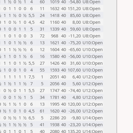
1
1
½
0
½
1
4
60
1019
40
-54,80
U8:Open
1
0
1
1
0
0
6
11
1632
40
151,20
U8:Open
½
1
1
½
0
½
5,5
24
1418
40
85,60
U8:Open
0
1
0
½
1
0
4,5
42
1160
40
8,00
U8:Open
0
1
0
0
1
1
5
31
1339
40
59,60
U8:Open
1
1
0
1
0
0
3
72
968
40
-11,20
U8:Open
1
1
0
1
½
½
6
13
1621
40
-75,20
U10:Open
0
1
1
½
½
½
6
12
1604
40
-65,60
U10:Open
½
1
1
0
1
½
6
16
1580
40
-56,00
U10:Open
1
1
1
0
1
½
5,5
27
1426
40
31,60
U10:Open
½
1
0
0
1
0
4
55
1593
40
107,60
U10:Open
1
1
1
1
1
1
7,5
1
2051
40
6,40
U12:Open
½
1
½
1
1
½
7
5
2056
40
5,60
U12:Open
1
0
½
0
1
1
5,5
27
1747
40
-74,40
U12:Open
1
0
0
1
½
1
5
34
1781
40
4,80
U12:Open
0
½
1
½
1
0
6
13
1995
40
120,00
U12:Open
0
½
1
0
1
0
4,5
61
1620
40
-26,00
U12:Open
1
0
½
½
1
½
6,5
5
2286
20
-9,80
U14:Open
½
½
1
½
½
½
5
41
1938
40
-23,20
U14:Open
½
0
1
1
0
1
5
40
2080
40
135,20
U14:Open