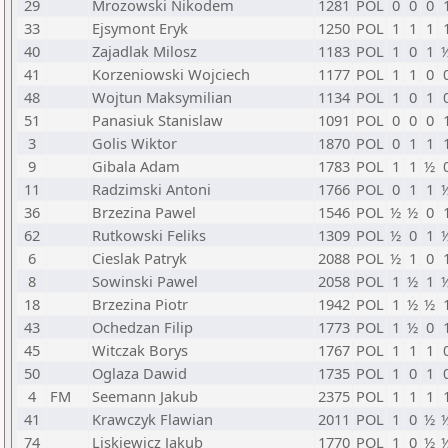
29
Mrozowski Nikodem
1281
POL
0
0
0
33
Ejsymont Eryk
1250
POL
1
1
1
40
Zajadlak Milosz
1183
POL
1
0
1
41
Korzeniowski Wojciech
1177
POL
1
1
0
48
Wojtun Maksymilian
1134
POL
1
0
1
51
Panasiuk Stanislaw
1091
POL
0
0
0
3
Golis Wiktor
1870
POL
0
1
1
9
Gibala Adam
1783
POL
1
1
½
11
Radzimski Antoni
1766
POL
0
1
1
36
Brzezina Pawel
1546
POL
½
½
0
62
Rutkowski Feliks
1309
POL
½
0
1
6
Cieslak Patryk
2088
POL
½
1
0
8
Sowinski Pawel
2058
POL
1
½
1
18
Brzezina Piotr
1942
POL
1
½
½
43
Ochedzan Filip
1773
POL
1
½
0
45
Witczak Borys
1767
POL
1
1
1
50
Oglaza Dawid
1735
POL
1
0
1
4
FM
Seemann Jakub
2375
POL
1
1
1
41
Krawczyk Flawian
2011
POL
1
0
½
74
Liskiewicz Jakub
1770
POL
1
0
½