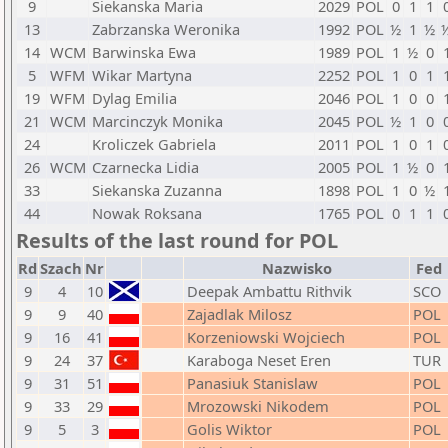
9
Siekanska Maria
2029
POL
0
1
1
13
Zabrzanska Weronika
1992
POL
½
1
½
14
WCM
Barwinska Ewa
1989
POL
1
½
0
5
WFM
Wikar Martyna
2252
POL
1
0
1
19
WFM
Dylag Emilia
2046
POL
1
0
0
21
WCM
Marcinczyk Monika
2045
POL
½
1
0
24
Kroliczek Gabriela
2011
POL
1
0
1
26
WCM
Czarnecka Lidia
2005
POL
1
½
0
33
Siekanska Zuzanna
1898
POL
1
0
½
44
Nowak Roksana
1765
POL
0
1
1
Results of the last round for POL
Rd
Szach
Nr
Nazwisko
Fed
9
4
10
Deepak Ambattu Rithvik
SCO
9
9
40
Zajadlak Milosz
POL
9
16
41
Korzeniowski Wojciech
POL
9
24
37
Karaboga Neset Eren
TUR
9
31
51
Panasiuk Stanislaw
POL
9
33
29
Mrozowski Nikodem
POL
9
5
3
Golis Wiktor
POL