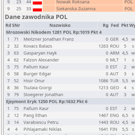
9
23
44
Nowak Roksana
POL
9
25
33
Siekanska Zuzanna
POL
Dane zawodnika POL
Rd
SNr
Nazwisko
Rg
Fed
Pkt
Wy
Mrozowski Nikodem 1281 POL Rp:1019 Pkt 4
1
71
Meitzner Jonathan Franz
0
GER
4,5
w
2
32
Kovacs Balazs
1263
ROU
5
s
3
63
Gasparyan Hayk
0
ARM
4,5
w
4
62
Falzon Alexander
0
MLT
1
s
5
75
Pallum Kaur
0
EST
2
w
6
58
Burger Edgar
0
AUT
3
s
7
52
Hisir Onur
1086
TUR
5,5
w
8
36
Tsulaia Giorgi
1213
GEO
4
s
9
79
Stoegerer Jonathan
0
AUT
3
w
Ejsymont Eryk 1250 POL Rp:1632 Pkt 6
1
75
Pallum Kaur
0
EST
2
w
2
12
Pang Ethan
1467
ENG
6,5
s
3
14
Varabiescu Petru
1443
ROU
4,5
w
4
4
Pihlajamaki Niklas
1641
FIN
5,5
s