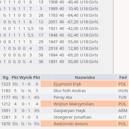
0
1
1
1
0
1
6
13
1908
40
-40,40
U16:Girls
½
1
1
½
1
1
7
3
1989
40
10,40
U16:Girls
1
½
1
1
0
0
5
28
1763
40
-84,40
U16:Girls
1
0
½
½
1
1
6
12
2051
40
-67,20
U18:Girls
1
½
0
1
1
1
5,5
16
1921
40
-42,00
U18:Girls
0
0
1
1
1
1
5,5
17
1848
40
-62,40
U18:Girls
0
0
0
1
1
1
5
29
1847
40
-55,60
U18:Girls
1
1
0
½
0
0
4
35
2018
40
12,80
U18:Girls
1
0
0
0
½
0
3
58
1684
40
-69,20
U18:Girls
0
1
0
½
0
½
4
36
1891
40
50,80
U18:Girls
Rg
Pkt
Wynik
Pkt
Nazwisko
Fed
1523
5½
1 - 0
6
Ejsymont Eryk
POL
1183
5
½ - ½
5
Ilko-Toth Andras
HUN
1177
4½
0 - 1
4½
Peray Ata
TUR
1212
4
0 - 1
4
Wojtun Maksymilian
POL
1091
3
0 - 1
3½
Gasparyan Hayk
ARM
1281
3
1 - 0
3
Stoegerer Jonathan
AUT
1870
5½
½ - ½
5½
Radzimski Antoni
POL