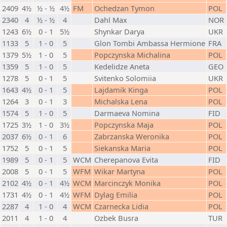
2409
4½
½ - ½
4½
FM
Ochedzan Tymon
POL
2340
4
½ - ½
4
Dahl Max
NOR
1243
6½
0 - 1
5½
Shynkar Darya
UKR
1133
5
1 - 0
5
Glon Tombi Ambassa Hermione
FRA
1379
5½
1 - 0
5
Popczynska Michalina
POL
1359
5
1 - 0
5
Kedelidze Aneta
GEO
1278
5
0 - 1
5
Svitenko Solomiia
UKR
1643
4½
0 - 1
5
Lajdamik Kinga
POL
1264
3
0 - 1
3
Michalska Lena
POL
1574
5
1 - 0
5
Darmaeva Nomina
FID
1725
3½
1 - 0
3½
Popczynska Maja
POL
2037
6½
0 - 1
6
Zabrzanska Weronika
POL
1752
5
0 - 1
5
Siekanska Maria
POL
1989
5
0 - 1
5
WCM
Cherepanova Evita
FID
2008
5
0 - 1
5
WFM
Wikar Martyna
POL
2102
4½
0 - 1
4½
WCM
Marcinczyk Monika
POL
1731
4½
0 - 1
4½
WFM
Dylag Emilia
POL
2287
4
1 - 0
4
WCM
Czarnecka Lidia
POL
2011
4
1 - 0
4
Ozbek Busra
TUR