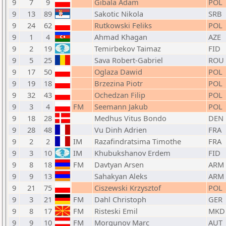
9
7
9
Gibala Adam
POL
9
13
89
Sakotic Nikola
SRB
9
24
62
Rutkowski Feliks
POL
9
1
4
Ahmad Khagan
AZE
9
2
19
Temirbekov Taimaz
FID
9
5
25
Sava Robert-Gabriel
ROU
9
17
50
Oglaza Dawid
POL
9
19
18
Brzezina Piotr
POL
9
32
43
Ochedzan Filip
POL
9
3
4
FM
Seemann Jakub
POL
9
18
28
Medhus Vitus Bondo
DEN
9
28
48
Vu Dinh Adrien
FRA
9
2
2
IM
Razafindratsima Timothe
FRA
9
3
10
IM
Khubukshanov Erdem
FID
9
8
18
FM
Davtyan Arsen
ARM
9
9
13
Sahakyan Aleks
ARM
9
21
75
Ciszewski Krzysztof
POL
9
3
21
FM
Dahl Christoph
GER
9
8
17
FM
Risteski Emil
MKD
9
9
10
FM
Morgunov Marc
AUT