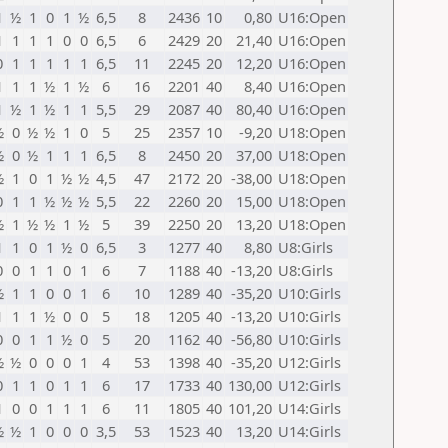
1
½
1
0
1
½
6,5
8
2436
10
0,80
U16:Open
1
1
1
1
0
0
6,5
6
2429
20
21,40
U16:Open
0
1
1
1
1
1
6,5
11
2245
20
12,20
U16:Open
1
1
1
½
1
½
6
16
2201
40
8,40
U16:Open
1
½
1
½
1
1
5,5
29
2087
40
80,40
U16:Open
½
0
½
½
1
0
5
25
2357
10
-9,20
U18:Open
½
0
½
1
1
1
6,5
8
2450
20
37,00
U18:Open
½
1
0
1
½
½
4,5
47
2172
20
-38,00
U18:Open
0
1
1
½
½
½
5,5
22
2260
20
15,00
U18:Open
½
1
½
½
1
½
5
39
2250
20
13,20
U18:Open
1
1
0
1
½
0
6,5
3
1277
40
8,80
U8:Girls
0
0
1
1
0
1
6
7
1188
40
-13,20
U8:Girls
½
1
1
0
0
1
6
10
1289
40
-35,20
U10:Girls
1
1
1
½
0
0
5
18
1205
40
-13,20
U10:Girls
0
0
1
1
½
0
5
20
1162
40
-56,80
U10:Girls
½
½
0
0
0
1
4
53
1398
40
-35,20
U12:Girls
0
1
1
0
1
1
6
17
1733
40
130,00
U12:Girls
1
0
0
1
1
1
6
11
1805
40
101,20
U14:Girls
½
½
1
0
0
0
3,5
53
1523
40
13,20
U14:Girls