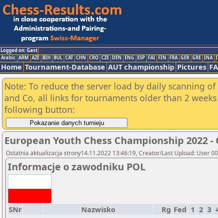
Logged on: Gast
Arabic
ARM
AZE
BIH
BUL
CAT
CHN
CRO
CZE
DEN
ENG
ESP
FAI
FIN
FRA
GER
GRE
INA
I
Home
Tournament-Database
AUT championship
Pictures
F
Note: To reduce the server load by daily scanning of 
and Co, all links for tournaments older than 2 weeks 
following button:
European Youth Chess Championship 2022 -
Ostatnia aktualizacja strony14.11.2022 13:46:19, Creator/Last Upload: User 0
Informacje o zawodniku POL
SNr
Nazwisko
Rg
Fed
1
2
3