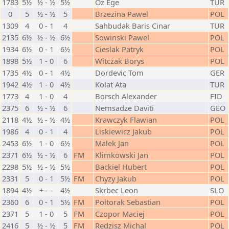
1783
5½
½ - ½
5½
Oz Ege
TUR
0
5
½ - ½
5
Brzezina Pawel
POL
1309
4
0 - 1
4
Sahbudak Baris Cinar
TUR
2135
6½
½ - ½
6½
Sowinski Pawel
POL
1934
6½
0 - 1
6½
Cieslak Patryk
POL
1898
5½
1 - 0
6
Witczak Borys
POL
1735
4½
0 - 1
4½
Dordevic Tom
GER
1942
4½
1 - 0
4½
Kolat Ata
TUR
1773
4
1 - 0
4
Borsch Alexander
FID
2375
6
½ - ½
6
Nemsadze Daviti
GEO
2118
4½
½ - ½
4½
Krawczyk Flawian
POL
1986
4
0 - 1
4
Liskiewicz Jakub
POL
2453
6½
1 - 0
6½
Malek Jan
POL
2371
6½
½ - ½
6
FM
Klimkowski Jan
POL
2298
5½
½ - ½
5½
Backiel Hubert
POL
2331
5
0 - 1
5½
FM
Chyzy Jakub
POL
1894
4½
+ - -
4½
Skrbec Leon
SLO
2360
6
0 - 1
5½
FM
Poltorak Sebastian
POL
2371
5
1 - 0
5
FM
Czopor Maciej
POL
2416
5
½ - ½
5
FM
Redzisz Michal
POL