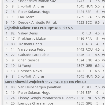
5
2
Shogdzhiev Roman Sav
1747
FID
7,5
w
6
8
Ilko-Toth Andras
1545
HUN
5,5
s
7
16
Perez Solanas Hugo
1424
ESP
6
w
8
1
Llari Marc
1769
FRA
7,5
w
9
10
Deepak Ambattu Rithvik
1523
SCO
6,5
s
Zajadlak Milosz 1183 POL Rp:1418 Pkt 5,5
1
82
Valiev Denis
0
FID
4,5
s
2
17
Prokhorov Makar
1419
FRA
5
w
3
80
Troshani Henri
0
ALB
4
s
4
14
Varabiescu Petru
1443
ROU
4,5
s
5
22
Guirado Lara Pablo
1346
ESP
4,5
w
6
9
Chen George
1524
ENG
4,5
w
7
19
Li Yunqi
1367
GER
6,5
s
8
18
Borshch Alexei
1402
FID
6,5
s
9
8
Ilko-Toth Andras
1545
HUN
5,5
w
Korzeniowski Wojciech 1177 POL Rp:1160 Pkt 4,5
1
83
Van Heinsbergen Jonathan
0
BEL
2,5
w
2
16
Perez Solanas Hugo
1424
ESP
6
s
3
24
Lishoy Gengis Paratazham Dildarav
1338
ENG
5,5
w
4
20
Lampos Charalampos
1355
GRE
5
s