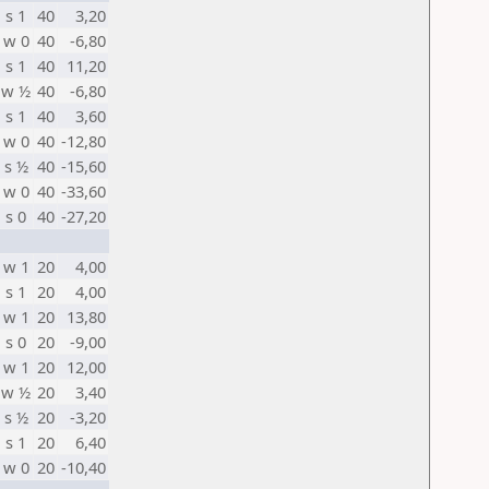
s 1
40
3,20
w 0
40
-6,80
s 1
40
11,20
w ½
40
-6,80
s 1
40
3,60
w 0
40
-12,80
s ½
40
-15,60
w 0
40
-33,60
s 0
40
-27,20
w 1
20
4,00
s 1
20
4,00
w 1
20
13,80
s 0
20
-9,00
w 1
20
12,00
w ½
20
3,40
s ½
20
-3,20
s 1
20
6,40
w 0
20
-10,40