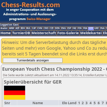
Logged on: Gast
Arabic
ARM
AZE
BIH
BUL
CAT
CHN
CRO
CZE
DEN
ENG
ESP
FAI
FIN
FRA
GER
GRE
INA
I
Home
TurnierDB
Meisterschaft
Foto-Galerie
Meldekartei
El
Hinweis: Um die Serverbelastung durch das tägliche D
Seiten und mehr) von Google, Yahoo und Co zu reduz
bereits seit 5 Tagen beendet sind die Links erst dur
European Youth Chess Championship 2022 -
Die Seite wurde zuletzt aktualisiert am 14.11.2022 13:35:14, Ersteller/Letzter
Spielerübersicht für GER
Snr
Name
Elo
Land
1
2
3
4
5
6
7