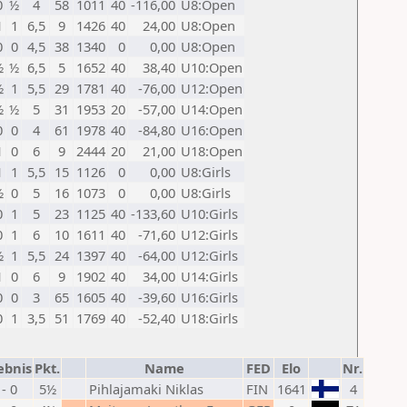
0
½
4
58
1011
40
-116,00
U8:Open
1
1
6,5
9
1426
40
24,00
U8:Open
0
0
4,5
38
1340
0
0,00
U8:Open
½
½
6,5
5
1652
40
38,40
U10:Open
½
1
5,5
29
1781
40
-76,00
U12:Open
½
½
5
31
1953
20
-57,00
U14:Open
0
0
4
61
1978
40
-84,80
U16:Open
1
0
6
9
2444
20
21,00
U18:Open
1
1
5,5
15
1126
0
0,00
U8:Girls
½
0
5
16
1073
0
0,00
U8:Girls
0
1
5
23
1125
40
-133,60
U10:Girls
0
1
6
10
1611
40
-71,60
U12:Girls
½
1
5,5
24
1397
40
-64,00
U12:Girls
1
0
6
9
1902
40
34,00
U14:Girls
0
0
3
65
1605
40
-39,60
U16:Girls
0
1
3,5
51
1769
40
-52,40
U18:Girls
ebnis
Pkt.
Name
FED
Elo
Nr.
 - 0
5½
Pihlajamaki Niklas
FIN
1641
4