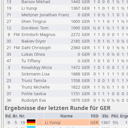
13
Barsov Mikhail
1443
GER
1
0
0
0
1
½
1
19
Li Yunqi
1367
GER
1
1
0
1
0
1
½
71
Meitzner Jonathan Franz
0
GER
1
0
½
1
1
0
1
27
Shen Tingrui
1605
GER
1
1
1
0
1
1
½
12
Dordevic Tom
1995
GER
½
0
1
½
1
1
0
8
FM
Ermitsch Magnus
2272
GER
1
1
0
0
0
1
1
35
Bakiev Diyor
2185
GER
1
0
1
½
1
0
½
21
FM
Dahl Christoph
2360
GER
1
1
1
0
1
½
½
35
Lukas Olivia
0
GER
0
1
1
0
½
0
1
47
Tu Tiffany
0
GER
1
0
1
0
1
1
½
3
Kovalskyy Alicia
1472
GER
1
0
1
0
0
1
1
3
Sickmann Lisa
1888
GER
0
1
1
1
1
1
0
23
Trunz Tamila
1558
GER
1
0
0
1
0
1
1
9
Trunz Michelle
1822
GER
1
1
½
½
1
1
0
37
Pohle Saskia
1731
GER
0
1
1
1
0
0
0
36
Rudolph Eva
1870
GER
0
1
½
0
½
½
0
Ergebnisse der letzten Runde für GER
Rd.
Br.
Nr.
Name
FED
Elo
Pkt.
Erg
9
5
19
Li Yunqi
GER
1367
5½
1