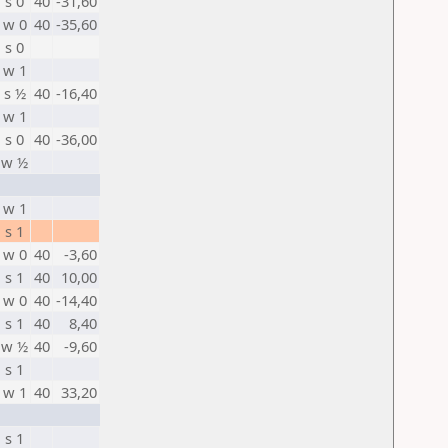
s 0
40
-31,60
w 0
40
-35,60
s 0
w 1
s ½
40
-16,40
w 1
s 0
40
-36,00
w ½
w 1
s 1
w 0
40
-3,60
s 1
40
10,00
w 0
40
-14,40
s 1
40
8,40
w ½
40
-9,60
s 1
w 1
40
33,20
s 1