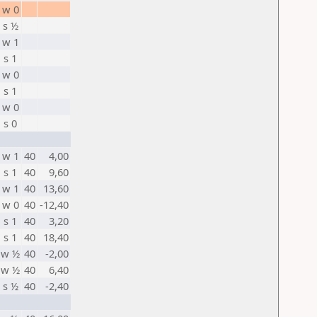
w 0
s ½
w 1
s 1
w 0
s 1
w 0
s 0
w 1
40
4,00
s 1
40
9,60
w 1
40
13,60
w 0
40
-12,40
s 1
40
3,20
s 1
40
18,40
w ½
40
-2,00
w ½
40
6,40
s ½
40
-2,40