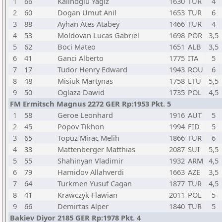
1
66
Kalinoglu Yagiz
1630
TUR
4
2
60
Dogan Umut Anil
1653
TUR
6
3
88
Ayhan Ates Atabey
1466
TUR
4
4
53
Moldovan Lucas Gabriel
1698
POR
3,5
5
62
Boci Mateo
1651
ALB
3,5
6
41
Ganci Alberto
1775
ITA
5
7
17
Tudor Henry Edward
1943
ROU
6
8
48
Misiuk Martynas
1758
LTU
5,5
9
50
Oglaza Dawid
1735
POL
4,5
FM Ermitsch Magnus 2272 GER Rp:1953 Pkt. 5
1
58
Geroe Leonhard
1916
AUT
5
2
45
Popov Tikhon
1994
FID
5
3
65
Topuz Mirac Melih
1866
TUR
6
4
33
Mattenberger Matthias
2087
SUI
5,5
5
55
Shahinyan Vladimir
1932
ARM
4,5
6
79
Hamidov Allahverdi
1663
AZE
3,5
7
64
Turkmen Yusuf Cagan
1877
TUR
4,5
8
41
Krawczyk Flawian
2011
POL
5
9
66
Demirtas Alper
1840
TUR
5
Bakiev Diyor 2185 GER Rp:1978 Pkt. 4