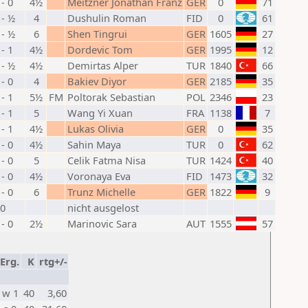
 - 0
4½
Meitzner Jonathan Franz
GER
0
71
 - ½
4
Dushulin Roman
FID
0
61
 - ½
6
Shen Tingrui
GER
1605
27
 - 1
4½
Dordevic Tom
GER
1995
12
 - ½
4½
Demirtas Alper
TUR
1840
66
 - 0
4
Bakiev Diyor
GER
2185
35
 - 1
5½
FM
Poltorak Sebastian
POL
2346
23
 - 1
5
Wang Yi Xuan
FRA
1138
7
 - 1
4½
Lukas Olivia
GER
0
35
 - 0
4½
Sahin Maya
TUR
0
62
 - 0
5
Celik Fatma Nisa
TUR
1424
40
 - 0
4½
Voronaya Eva
FID
1473
32
 - 0
6
Trunz Michelle
GER
1822
9
0
nicht ausgelost
 - 0
2½
Marinovic Sara
AUT
1555
57
Erg.
K
rtg+/-
w 1
40
3,60