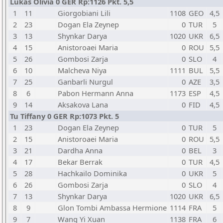
Lukas Olivia 0 GER Rp:1126 Pkt. 5,5
1
11
Giorgobiani Lili
1108
GEO
4,5
2
23
Dogan Ela Zeynep
0
TUR
5
3
13
Shynkar Darya
1020
UKR
6,5
4
15
Anistoroaei Maria
0
ROU
5,5
5
26
Gombosi Zarja
0
SLO
4
6
10
Malcheva Niya
1111
BUL
5,5
7
25
Ganbarli Nurgul
0
AZE
3,5
8
6
Pabon Hermann Anna
1173
ESP
4,5
9
14
Aksakova Lana
0
FID
4,5
Tu Tiffany 0 GER Rp:1073 Pkt. 5
1
23
Dogan Ela Zeynep
0
TUR
5
2
15
Anistoroaei Maria
0
ROU
5,5
3
21
Dardha Anna
0
BEL
3
4
17
Bekar Berrak
0
TUR
4,5
5
28
Hachkailo Dominika
0
UKR
5
6
26
Gombosi Zarja
0
SLO
4
7
13
Shynkar Darya
1020
UKR
6,5
8
9
Glon Tombi Ambassa Hermione
1114
FRA
5
9
7
Wang Yi Xuan
1138
FRA
6