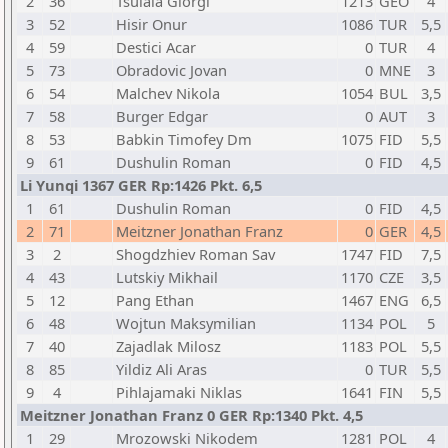
2
36
Tsulaia Giorgi
1213
GEO
4
3
52
Hisir Onur
1086
TUR
5,5
4
59
Destici Acar
0
TUR
4
5
73
Obradovic Jovan
0
MNE
3
6
54
Malchev Nikola
1054
BUL
3,5
7
58
Burger Edgar
0
AUT
3
8
53
Babkin Timofey Dm
1075
FID
5,5
9
61
Dushulin Roman
0
FID
4,5
Li Yunqi 1367 GER Rp:1426 Pkt. 6,5
1
61
Dushulin Roman
0
FID
4,5
2
71
Meitzner Jonathan Franz
0
GER
4,5
3
2
Shogdzhiev Roman Sav
1747
FID
7,5
4
43
Lutskiy Mikhail
1170
CZE
3,5
5
12
Pang Ethan
1467
ENG
6,5
6
48
Wojtun Maksymilian
1134
POL
5
7
40
Zajadlak Milosz
1183
POL
5,5
8
85
Yildiz Ali Aras
0
TUR
5,5
9
4
Pihlajamaki Niklas
1641
FIN
5,5
Meitzner Jonathan Franz 0 GER Rp:1340 Pkt. 4,5
1
29
Mrozowski Nikodem
1281
POL
4