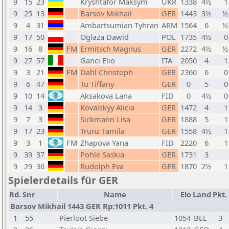
9
15
23
Kryshtafor Maksym
UKR
1338
4½
1
9
25
13
Barsov Mikhail
GER
1443
3½
½
9
4
31
Ambartsumian Tyhran
ARM
1564
6
½
9
17
50
Oglaza Dawid
POL
1735
4½
0
9
16
8
FM
Ermitsch Magnus
GER
2272
4½
½
9
27
57
Ganci Elio
ITA
2050
4
1
9
3
21
FM
Dahl Christoph
GER
2360
6
0
9
6
47
Tu Tiffany
GER
0
5
0
9
10
14
Aksakova Lana
FID
0
4½
0
9
14
3
Kovalskyy Alicia
GER
1472
4
1
9
7
3
Sickmann Lisa
GER
1888
5
1
9
17
23
Trunz Tamila
GER
1558
4½
1
9
3
1
FM
Zhapova Yana
FID
2220
6
1
9
39
37
Pohle Saskia
GER
1731
3
9
29
36
Rudolph Eva
GER
1870
2½
1
Spielerdetails für GER
Rd.
Snr
Name
Elo
Land
Pkt.
Barsov Mikhail 1443 GER Rp:1011 Pkt. 4
1
55
Pierloot Siebe
1054
BEL
3