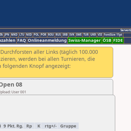
Servert
TA
JPN
MKD
LTU
NED
POL
POR
ROU
RUS
SRB
SVK
SWE
TUR
UKR
VIE
FontSize:11pt
ozahlen
FAQ
Onlineanmeldung
Swiss-Manager
ÖSB
FIDE
urchforsten aller Links (täglich 100.000
ieren, werden bei allen Turnieren, die
ch folgenden Knopf angezeigt:
 Open 08
 Upload: User 001
8
9
Pkt.
Rg.
Rp
K
rtg+/-
Gruppe