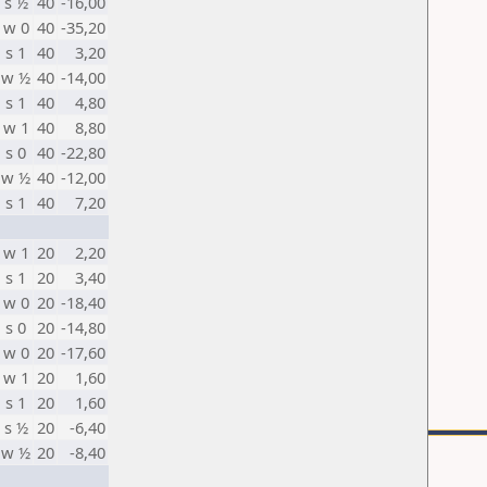
s ½
40
-16,00
w 0
40
-35,20
s 1
40
3,20
w ½
40
-14,00
s 1
40
4,80
w 1
40
8,80
s 0
40
-22,80
w ½
40
-12,00
s 1
40
7,20
w 1
20
2,20
s 1
20
3,40
w 0
20
-18,40
s 0
20
-14,80
w 0
20
-17,60
w 1
20
1,60
s 1
20
1,60
s ½
20
-6,40
w ½
20
-8,40