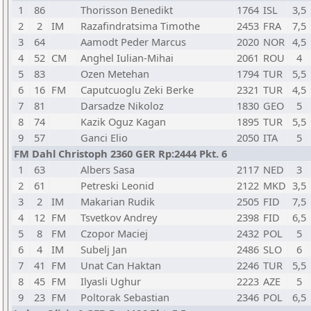
1
86
Thorisson Benedikt
1764
ISL
3,5
2
2
IM
Razafindratsima Timothe
2453
FRA
7,5
3
64
Aamodt Peder Marcus
2020
NOR
4,5
4
52
CM
Anghel Iulian-Mihai
2061
ROU
4
5
83
Ozen Metehan
1794
TUR
5,5
6
16
FM
Caputcuoglu Zeki Berke
2321
TUR
4,5
7
81
Darsadze Nikoloz
1830
GEO
5
8
74
Kazik Oguz Kagan
1895
TUR
5,5
9
57
Ganci Elio
2050
ITA
5
FM Dahl Christoph 2360 GER Rp:2444 Pkt. 6
1
63
Albers Sasa
2117
NED
3
2
61
Petreski Leonid
2122
MKD
3,5
3
2
IM
Makarian Rudik
2505
FID
7,5
4
12
FM
Tsvetkov Andrey
2398
FID
6,5
5
8
FM
Czopor Maciej
2432
POL
5
6
4
IM
Subelj Jan
2486
SLO
6
7
41
FM
Unat Can Haktan
2246
TUR
5,5
8
45
FM
Ilyasli Ughur
2223
AZE
5
9
23
FM
Poltorak Sebastian
2346
POL
6,5