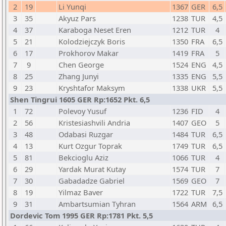
2
19
Li Yunqi
1367
GER
6,5
3
35
Akyuz Pars
1238
TUR
4,5
4
37
Karaboga Neset Eren
1212
TUR
4
5
21
Kolodziejczyk Boris
1350
FRA
6,5
6
17
Prokhorov Makar
1419
FRA
5
7
9
Chen George
1524
ENG
4,5
8
25
Zhang Junyi
1335
ENG
5,5
9
23
Kryshtafor Maksym
1338
UKR
5,5
Shen Tingrui 1605 GER Rp:1652 Pkt. 6,5
1
72
Polevoy Yusuf
1236
FID
4
2
56
Kristesiashvili Andria
1407
GEO
5
3
48
Odabasi Ruzgar
1484
TUR
6,5
4
13
Kurt Ozgur Toprak
1749
TUR
6,5
5
81
Bekcioglu Aziz
1066
TUR
4
6
29
Yardak Murat Kutay
1574
TUR
7
7
30
Gabadadze Gabriel
1569
GEO
7
8
19
Yilmaz Baver
1722
TUR
7,5
9
31
Ambartsumian Tyhran
1564
ARM
6,5
Dordevic Tom 1995 GER Rp:1781 Pkt. 5,5